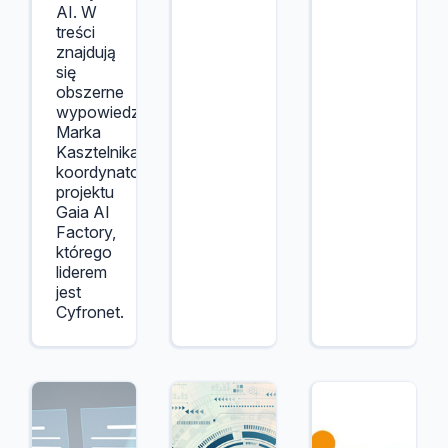
AI. W
treści
znajdują
się
obszerne
wypowiedzi
Marka
Kasztelnika,
koordynatora
projektu
Gaia AI
Factory,
którego
liderem
jest
Cyfronet.