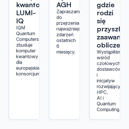
kwantowego
AGH
gdzie
LUMI-
rodzi
Zapraszamy
do
IQ
się
przejrzenia
przyszłoś
IQM
najważniejszych
Quantum
zdarzeń
zaawanso
Computers
ostatnich
obliczeń
zbuduje
6
komputer
miesięcy.
Wystąpiliśmy
kwantowy
wśród
dla
czołowych
europejskiego
dostawców
konsorcjum.
i
inicjatyw
rozwijających
HPC,
AI i
Quantum
Computing.