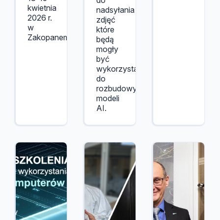
do
kwietnia
nadsyłania
2026 r.
zdjęć
w
które
Zakopanem.
będą
mogły
być
wykorzystane
do
rozbudowy
modeli
AI.