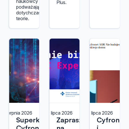
naukowcy
Plus.
podważają
dotychczasowe
teorie.
4 sierpnia 2026
29 lipca 2026
27 lipca 2026
Superkomputery
Zapraszamy
Cyfronet
Cyfronetu
na
i