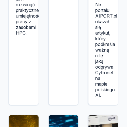
rozwinąć
Na
praktyczne
portalu
umiejętności
AIPORT.pl
pracy z
ukazał
zasobami
się
HPC.
artykuł,
który
podkreśla
ważną
rolę
jaką
odgrywa
Cyfronet
na
mapie
polskiego
AI.