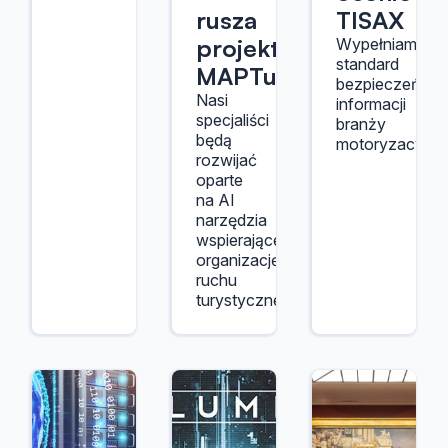
rusza
TISAX
projekt
Wypełniamy
standard
MAPTur
bezpieczeństw
Nasi
informacji
specjaliści
branży
będą
motoryzacyjnej
rozwijać
oparte
na AI
narzędzia
wspierające
organizację
ruchu
turystycznego.