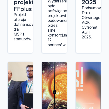
projektu
2025
Wydarzenie
było
FFplus
Podsumowani
poświęcone
Dnia
Projekt
projektowi
Otwartego
oferuje
budowanemu
ACK
dofinansowania
przez
Cyfronet
dla
silne
AGH
MŚP i
konsorcjum
2025.
startupów.
12
partnerów.