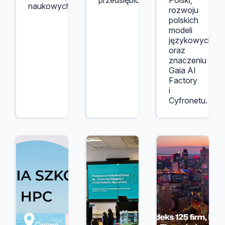
przedsiębiorstw.
Polski,
naukowych.
rozwoju
polskich
modeli
językowych
oraz
znaczeniu
Gaia AI
Factory
i
Cyfronetu.