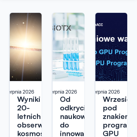
10 sierpnia 2026
7 sierpnia 2026
6 sierpnia 2026
Wyniki
Od
Wrzesień
20-
odkrycia
pod
letnich
naukowego
znakiem
obserwacji
do
programo
kosmosu
innowacji
GPU