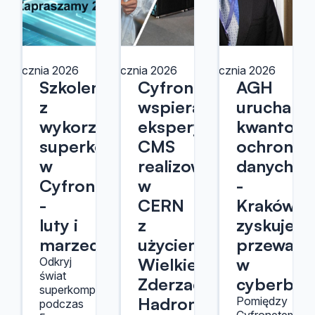
0 stycznia 2026
23 stycznia 2026
8 stycznia 2026
Szkolenia
Cyfronet
AGH
z
wspiera
uruchami
wykorzystania
eksperyment
kwantow
superkomputerów
CMS
ochronę
w
realizowany
danych
Cyfronecie
w
-
-
CERN
Kraków
luty i
z
zyskuje
marzec
użyciem
przewagę
Wielkiego
w
Odkryj
świat
Zderzacza
cyberbez
superkomputerów
Hadronów
Pomiędzy
podczas