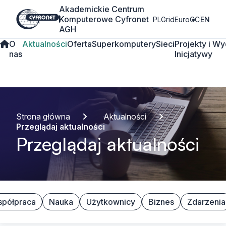
Akademickie Centrum
Komputerowe Cyfronet
PLGrid
EuroCC
EN
AGH
O
Aktualności
Oferta
Superkomputery
Sieci
Projekty i
Wy
nas
Inicjatywy
Strona główna
Aktualności
Przeglądaj aktualności
Przeglądaj aktualności
półpraca
Nauka
Użytkownicy
Biznes
Zdarzenia