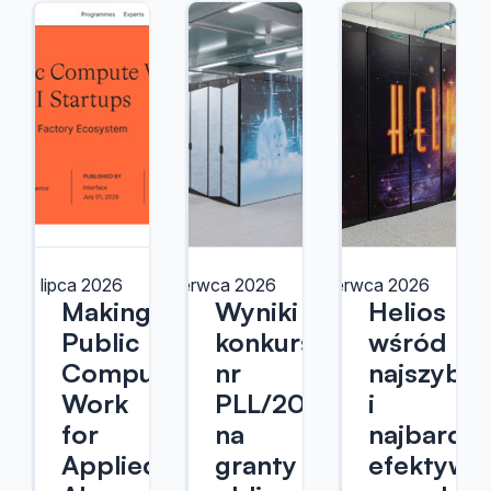
1 lipca 2026
30 czerwca 2026
23 czerwca 2026
Making
Wyniki
Helios
Public
konkursu
wśród
Compute
nr
najszybsz
Work
PLL/2026/10
i
for
na
najbardzi
Applied
granty
efektywn