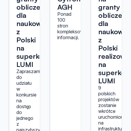
obliczeniowe
AGH
granty
dla
obliczeni
Ponad
100
naukowców
dla
stron
z
naukowc
kompleksowych
informacji.
Polski
z
na
Polski
superkomputerze
realizowa
LUMI
na
superkom
Zapraszamy
do
LUMI
udziału
9
w
polskich
konkursie
projektów
na
zostanie
dostęp
wkrótce
do
uruchomionyc
jednego
na
z
infrastrukturze
najszybszych