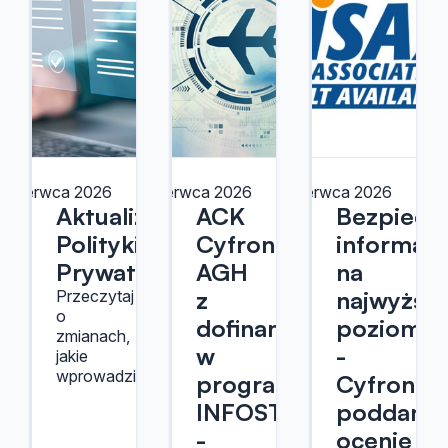
7 czerwca 2026
12 czerwca 2026
12 czerwca 2026
Aktualizacja
ACK
Bezpiecz
Polityki
Cyfronet
informacj
Prywatności
AGH
na
z
najwyższ
Przeczytaj
o
dofinansowaniem
poziomie
zmianach,
w
-
jakie
wprowadziliśmy.
programie
Cyfronet
INFOSTRATEG
poddany
-
ocenie