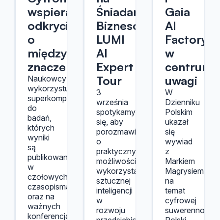
wspierają
Śniadanie
Gaia
odkrycia
Biznesowe
AI
o
LUMI
Factory
międzynarodowym
AI
w
znaczeniu
Expert
centrum
Tour
uwagi
Naukowcy
wykorzystują
3
W
superkomputery
września
Dzienniku
do
spotykamy
Polskim
badań,
się, aby
ukazał
których
porozmawiać
się
wyniki
o
wywiad
są
praktycznych
z
publikowane
możliwościach
Markiem
w
wykorzystania
Magrysiem
czołowych
sztucznej
na
czasopismach
inteligencji
temat
oraz na
w
cyfrowej
ważnych
rozwoju
suwerennosci
konferencjach