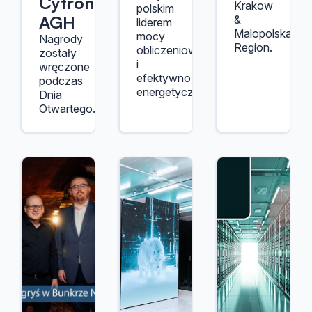
Cyfronet
Krakow
polskim
AGH
&
liderem
Malopolska
mocy
Nagrody
Region.
obliczeniowej
zostały
i
wręczone
efektywności
podczas
energetycznej.
Dnia
Otwartego.