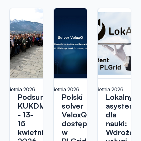
9 kwietnia 2026
27 kwietnia 2026
23 kwietnia 2026
Podsumowanie
Polski
Lokalny
KUKDM
solver
asystent
- 13-
VeloxQ
dla
15
dostępny
nauki:
kwietnia
w
Wdrożeni