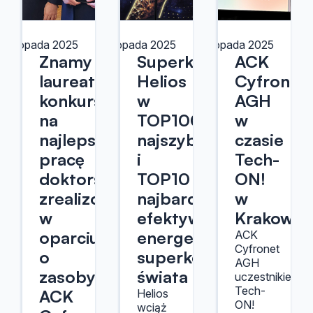
 listopada 2025
18 listopada 2025
17 listopada 2025
Znamy
Superkomputer
ACK
laureatów
Helios
Cyfronet
konkursu
w
AGH
na
TOP100
w
najlepszą
najszybszych
czasie
pracę
i
Tech-
doktorską
TOP10
ON!
zrealizowaną
najbardziej
w
w
efektywnych
Krakowie
oparciu
energetycznie
ACK
Cyfronet
o
superkomputerów
AGH
zasoby
świata
uczestnikiem
Tech-
ACK
Helios
ON!
wciąż