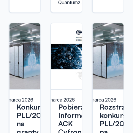
Quantumz.
17 marca 2026
12 marca 2026
9 marca 2026
Konkurs
Pobierz
Rozstrzyg
PLL/2026/10
Informator
konkursu
na
ACK
PLL/2025
granty
Cyfronet
na