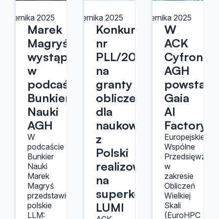
ździernika 2025
21 października 2025
10 października 2025
Marek
Konkurs
W
Magryś
nr
ACK
wystąpił
PLL/2025/09
Cyfronet
w
na
AGH
podcaście
granty
powstani
Bunkier
obliczeniowe
Gaia
Nauki
dla
AI
AGH
naukowców
Factory
z
W
Europejskie
podcaście
Wspólne
Polski
Bunkier
Przedsięwzięci
realizowane
Nauki
w
Marek
zakresie
na
Magryś
Obliczeń
superkomputerze
przedstawił
Wielkiej
LUMI
polskie
Skali
LLM:
(EuroHPC