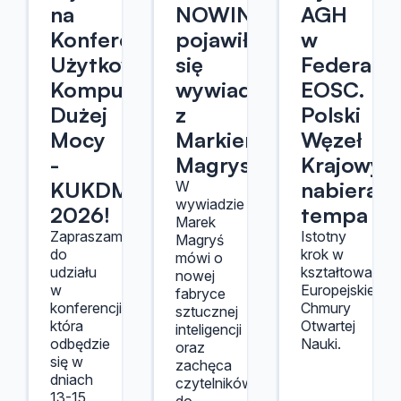
na
NOWINY24
AGH
Konferencję
pojawił
w
Użytkowników
się
Federacji
Komputerów
wywiad
EOSC.
Dużej
z
Polski
Mocy
Markiem
Węzeł
-
Magrysiem
Krajowy
KUKDM
nabiera
W
wywiadzie
2026!
tempa
Marek
Zapraszamy
Istotny
Magryś
do
krok w
mówi o
udziału
kształtowaniu
nowej
w
Europejskiej
fabryce
konferencji,
Chmury
sztucznej
która
Otwartej
inteligencji
odbędzie
Nauki.
oraz
się w
zachęca
dniach
czytelników
13-15