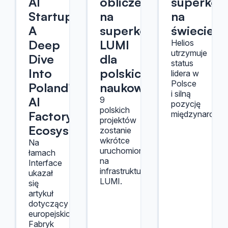
AI
obliczeniowe
superko
Startups:
na
na
A
superkomputerze
świecie
Deep
LUMI
Helios
utrzymuje
Dive
dla
status
Into
polskich
lidera w
Polsce
Poland's
naukowców
i silną
AI
9
pozycję
polskich
Factory
międzynarodo
projektów
Ecosystem
zostanie
wkrótce
Na
uruchomionych
łamach
na
Interface
infrastrukturze
ukazał
LUMI.
się
artykuł
dotyczący
europejskich
Fabryk