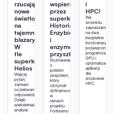
rzucają
wspieranej
i
nowe
przez
HPC!
światło
superkomputery.
We
wrześniu
na
Historia
zapraszamy
tajemnicze
Enzybiotx
na dwa
bezpłatne
blazary.
i
bootcampy
W
enzymów
poświęcone
tle
przyszłości
programowani
GPU i
superkomputer
Rozmawiamy
optymalizacji
z
Helios
aplikacji
polskim
dla
Więcej
zespołem,
środowisk
pytań,
który
HPC.
zamiast
otrzymał
oczekiwanych
dofinansowanie
odpowiedzi.
w
Dzięki
ramach
wieloletniej
projektu
analizie
Fortissimo