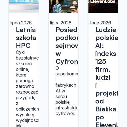
21 lipca 2026
14 lipca 2026
13 lipca 2026
Letnia
Posiedzenie
Ludzie
szkoła
podkomisji
polskiego
HPC
sejmowej
AI:
w
indeks
Cykl
bezpłatnych
Cyfronecie
125
szkoleń
firm,
O
online,
superkomputerach
które
ludzi
i
pomogą
i
fabrykach
zarówno
AI w
projektów
rozpocząć
sercu
przygodę
od
polskiej
z
Bielika
infrastruktury
obliczeniami
cyfrowej.
wysokiej
po
wydajności,
ElevenLa
jak i