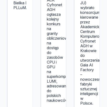
ACK
Bielika I
JU)
Cyfronet
PLLuM.
wybrało
AGH
konsorcjum
ogłasza
kierowane
kolejny
przez
konkurs
Akademickie
na
Centrum
granty
Komputerowe
obliczeniowe
Cyfronet
na
AGH w
dostęp
Krakowie
do
do
zasobów
utworzenia
CPU i
Gaia AI
GPU
Factory
na
–
superkomputerze
nowoczesnej
LUMI,
fabryki
adresowany
sztucznej
do
inteligencji
polskich
w
naukowców.
Polsce.