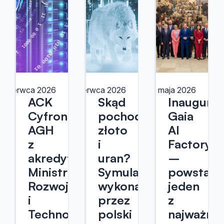
1 czerwca 2026
5 czerwca 2026
12 maja 2026
ACK
Skąd
Inaugurac
Cyfronet
pochodzi
Gaia
AGH
złoto
AI
z
i
Factory
akredytacją
uran?
–
Ministra
Symulacje
powstaje
Rozwoju
wykonane
jeden
i
przez
z
Technologii
polski
najważnie