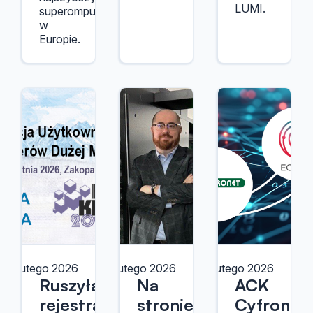
LUMI.
superomputerów
w
Europie.
18 lutego 2026
18 lutego 2026
13 lutego 2026
Ruszyła
Na
ACK
rejestracja
stronie
Cyfronet