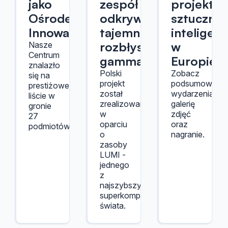
jako
zespół
projektó
Ośrodek
odkrywają
sztucznej
Innowacji
tajemnice
inteligenc
rozbłysków
w
Nasze
Centrum
gamma
Europie
znalazło
Polski
Zobacz
się na
projekt
podsumowanie
prestiżowej
został
wydarzenia,
liście w
zrealizowany
galerię
gronie
w
zdjęć
27
oparciu
oraz
podmiotów.
o
nagranie.
zasoby
LUMI -
jednego
z
najszybszych
superkomputerów
świata.