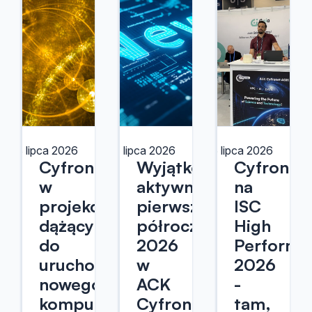
8 lipca 2026
7 lipca 2026
6 lipca 2026
Cyfronet
Wyjątkowo
Cyfronet
w
aktywne
na
projekcie
pierwsze
ISC
dążącym
półrocze
High
do
2026
Performa
uruchomienia
w
2026
nowego
ACK
-
komputera
Cyfronet
tam,