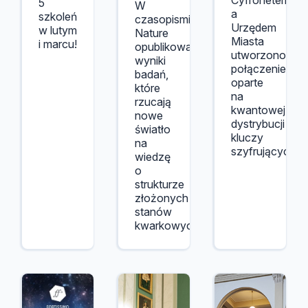
Cyfronetem
5
W
a
szkoleń
czasopismie
Urzędem
w lutym
Nature
Miasta
i marcu!
opublikowano
utworzono
wyniki
połączenie
badań,
oparte
które
na
rzucają
kwantowej
nowe
dystrybucji
światło
kluczy
na
szyfrujących.
wiedzę
o
strukturze
złożonych
stanów
kwarkowych.