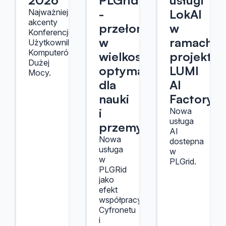
2026
PLGrid
usługi
-
LokAI
Najważniejsze
akcenty
przełom
w
Konferencji
w
ramach
Użytkowników
Komputerów
wielkoskalowej
projektu
Dużej
optymalizacji
LUMI
Mocy.
dla
AI
nauki
Factory
i
Nowa
usługa
przemysłu
AI
Nowa
dostepna
usługa
w
w
PLGrid.
PLGRid
jako
efekt
współpracy
Cyfronetu
i