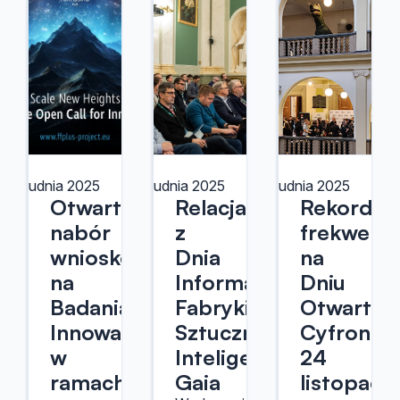
18 grudnia 2025
10 grudnia 2025
5 grudnia 2025
Otwarty
Relacja
Rekordow
nabór
z
frekwencj
wniosków
Dnia
na
na
Informacyjnego
Dniu
Badania
Fabryki
Otwarty
Innowacyjne
Sztucznej
Cyfronet
w
Inteligencji
24
ramach
Gaia
listopada