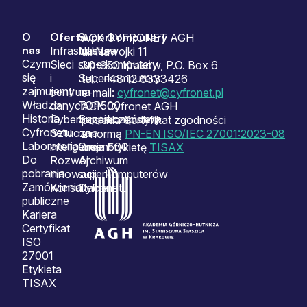
O
Oferta
Superkomputery
Sitemap
ACK CYFRONET AGH
nas
Infrastruktura
Nasze
ul. Nawojki 11
Czym
Sieci
superkomputery
30-950 Kraków, P.O. Box 6
się
i
Superkomputery
tel.: +48 12 6333426
zajmujemy
centrum
na
e-mail:
cyfronet@cyfronet.pl
Władze
danych
TOP500
ACK Cyfronet AGH
Historia
Cyberbezpieczeństwo
Superkomputery
posiada Certyfikat zgodności
Cyfronetu
Sztuczna
na
z normą
PN-EN ISO/IEC 27001:2023-08
Laboratoria
inteligencja
Green500
oraz Etykietę
TISAX
Do
Rozwój
Archiwum
pobrania
innowacji
superkomputerów
Zamówienia
Konsultacje
Cyfronetu
publiczne
Kariera
Certyfikat
ISO
27001
Etykieta
TISAX