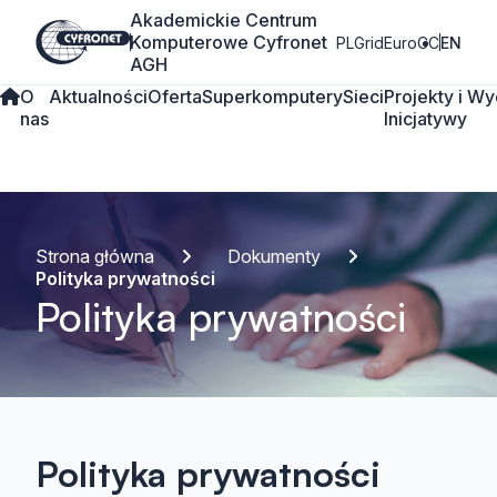
Akademickie Centrum
Komputerowe Cyfronet
PLGrid
EuroCC
EN
AGH
O
Aktualności
Oferta
Superkomputery
Sieci
Projekty i
Wy
nas
Inicjatywy
Strona główna
Dokumenty
Polityka prywatności
Polityka prywatności
Polityka prywatności