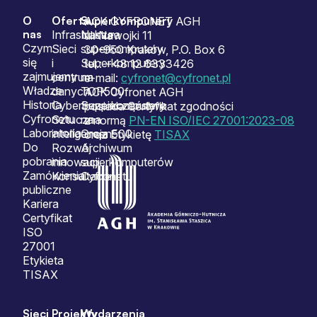
O
Oferta
Superkomputery
Sitemap
ACK CYFRONET AGH
nas
Infrastruktura
Nasze
ul. Nawojki 11
Czym
Sieci
superkomputery
30-950 Kraków, P.O. Box 6
się
i
Superkomputery
tel.: +48 12 6333426
zajmujemy
centrum
na
e-mail:
cyfronet@cyfronet.pl
Władze
danych
TOP500
ACK Cyfronet AGH
Historia
Cyberbezpieczeństwo
Superkomputery
posiada Certyfikat zgodności
Cyfronetu
Sztuczna
na
z normą
PN-EN ISO/IEC 27001:2023-08
Laboratoria
inteligencja
Green500
oraz Etykietę
TISAX
Do
Rozwój
Archiwum
pobrania
innowacji
superkomputerów
Zamówienia
Konsultacje
Cyfronetu
publiczne
Kariera
Certyfikat
ISO
27001
Etykieta
TISAX
Sieci
Projekty
Wydarzenia