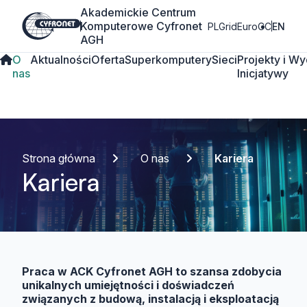
Akademickie Centrum
Komputerowe Cyfronet
PLGrid
EuroCC
EN
AGH
O
Aktualności
Oferta
Superkomputery
Sieci
Projekty i
Wy
nas
Inicjatywy
Strona główna
O nas
Kariera
Kariera
Praca w ACK Cyfronet AGH to szansa zdobycia
unikalnych umiejętności i doświadczeń
związanych z budową, instalacją i eksploatacją