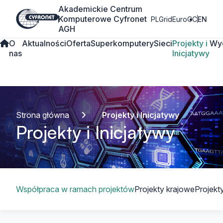
Akademickie Centrum
Komputerowe Cyfronet
PLGrid
EuroCC
EN
AGH
O
Aktualności
Oferta
Superkomputery
Sieci
Projekty i
Wy
nas
Inicjatywy
Strona główna
Projekty i Inicjatywy
Projekty i Inicjatywy
Spis treści
Współpraca w ramach projektów
Projekty krajowe
Projek