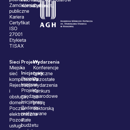
Zamówienia
Konsultacje
Cyfronetu
publiczne
Kariera
Certyfikat
ISO
27001
Etykieta
TISAX
Sieci
Projekty
Wydarzenia
i
Miejska
Konferencje
Inicjatywy
sieć
cykliczne
Projekty
komputerowa
Pozostałe
krajowe
Rejestracja
wydarzenia
Projekty
i
Konkurs
międzynarodowe
obsługa
na
Inicjatywy
domen
pracę
Zadania
Poczta
doktorską
realizowane
elektroniczna
z
Pozostałe
budżetu
usługi