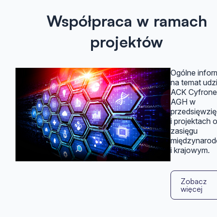
Współpraca w ramach
projektów
Ogólne infor
na temat udz
ACK Cyfrone
AGH w
przedsięwzię
i projektach 
zasięgu
międzynaro
i krajowym.
Zobacz
więcej