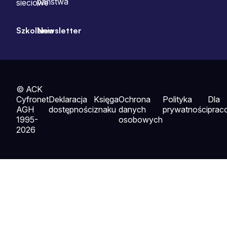
państwa
sieciowe
Szkolenia
Newsletter
© ACK
Cyfronet
Deklaracja
Księga
Ochrona
Polityka
Dla
AGH
dostępności
znaku
danych
prywatności
prac
1995-
osobowych
2026