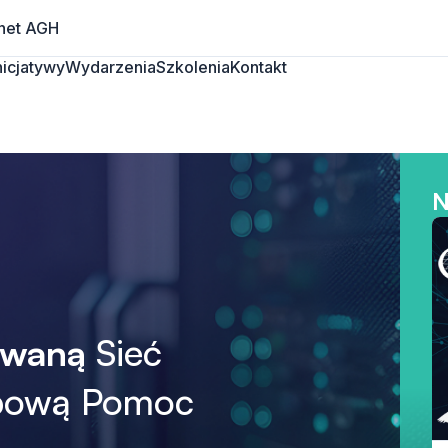
net AGH
Inicjatywy
Wydarzenia
Szkolenia
Kontakt
N
owaną
Sieć
obową Pomoc