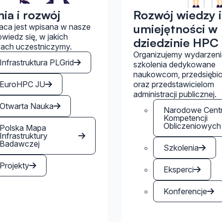
ia i rozwój
Rozwój wiedzy i
umiejętności w
aca jest wpisana w nasze
iedz się, w jakich
dziedzinie HPC 
wach uczestniczymy.
Organizujemy wydarzenia
Infrastruktura PLGrid
szkolenia dedykowane
naukowcom, przedsiębi
EuroHPC JU
oraz przedstawicielom
administracji publicznej.
Otwarta Nauka
Narodowe Cent
Kompetencji
Obliczeniowych
Polska Mapa
Infrastruktury
Badawczej
Szkolenia
Projekty
Eksperci
Konferencje