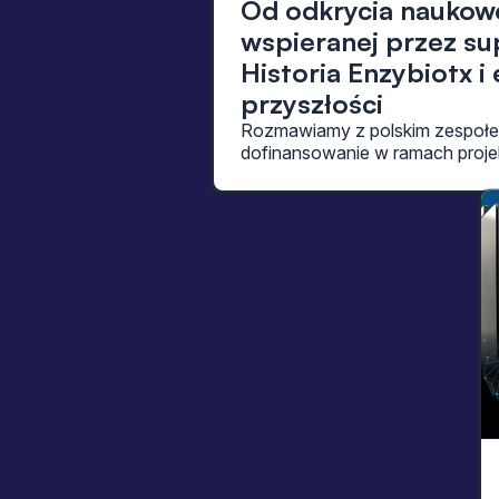
Od odkrycia naukow
wspieranej przez s
Historia Enzybiotx 
przyszłości
Rozmawiamy z polskim zespołem
dofinansowanie w ramach projek