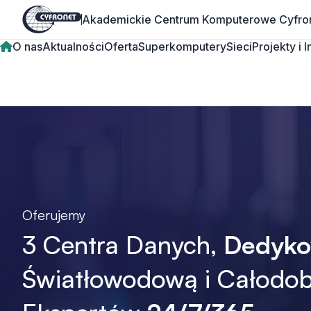
Akademickie Centrum Komputerowe Cyfro
O nas
Aktualności
Oferta
Superkomputery
Sieci
Projekty i 
Oferujemy
3 Centra Danych,
Dedyk
Światłowodową i Całod