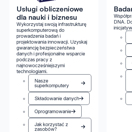
Usługi obliczeniowe
Badan
dla nauki i biznesu
Współpr
DNA. Dow
Wykorzystaj swoją infrastrukturę
inicjaty
superkomputerową do
prowadzenia badań i
projektowania innowacji. Uzyskaj
gwarancję bezpieczeństwa
danych i profesjonalne wsparcie
podczas pracy z
najnowocześniejszymi
technologiami.
Nasze
superkomputery
Składowanie danych
Oprogramowanie
Jak korzystać z
zasobów?