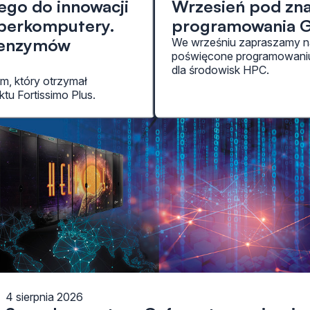
ego do innowacji
Wrzesień pod zn
uperkomputery.
programowania G
i enzymów
We wrześniu zapraszamy n
poświęcone programowaniu G
dla środowisk HPC.
, który otrzymał
tu Fortissimo Plus.
4 sierpnia 2026