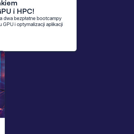
akiem
PU i HPC!
a dwa bezpłatne bootcampy
PU i optymalizacji aplikacji