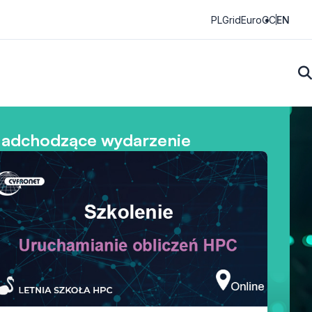
PLGrid
EuroCC
EN
adchodzące wydarzenie