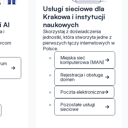
Usługi sieciowe dla
Krakowa i instytucji
i AI
naukowych
 i
Skorzystaj z doświadczenia
jednostki, która stworzyła jedne z
orcom
pierwszych łączy internetowych w
Polsce.
Miejska sieć
komputerowa (MAN)
rum
Rejestracja i obsługa
domen
Poczta elektroniczna
Pozostałe usługi
sieciowe