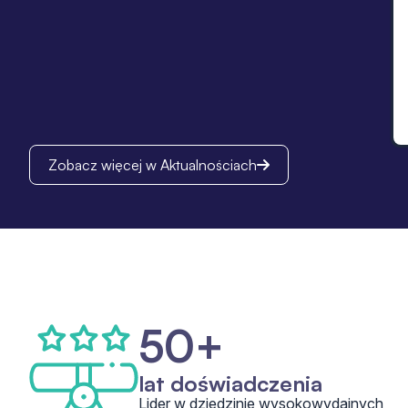
Zobacz więcej w Aktualnościach
50+
lat doświadczenia
Lider w dziedzinie wysokowydajnych