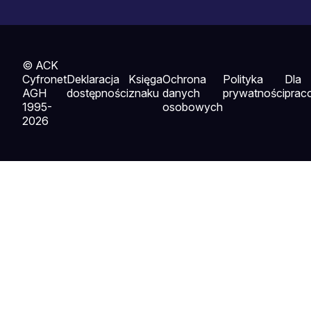
© ACK
Cyfronet
Deklaracja
Księga
Ochrona
Polityka
Dla
AGH
dostępności
znaku
danych
prywatności
prac
1995-
osobowych
2026