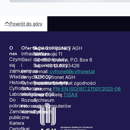
Powrót do góry
O
Oferta
Superkomputery
Sitemap
ACK CYFRONET AGH
nas
Infrastruktura
Nasze
ul. Nawojki 11
Czym
Sieci
superkomputery
30-950 Kraków, P.O. Box 6
się
i
Superkomputery
tel.: +48 12 6333426
zajmujemy
centrum
na
e-mail:
cyfronet@cyfronet.pl
Władze
danych
TOP500
ACK Cyfronet AGH
Historia
Cyberbezpieczeństwo
Superkomputery
posiada Certyfikat zgodności
Cyfronetu
Sztuczna
na
z normą
PN-EN ISO/IEC 27001:2023-08
Laboratoria
inteligencja
Green500
oraz Etykietę
TISAX
Do
Rozwój
Archiwum
pobrania
innowacji
superkomputerów
Zamówienia
Konsultacje
Cyfronetu
publiczne
Kariera
Certyfikat