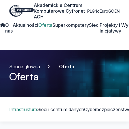
Akademickie Centrum
Komputerowe Cyfronet
PLGrid
EuroCC
EN
AGH
O
Aktualności
Oferta
Superkomputery
Sieci
Projekty i
Wy
nas
Inicjatywy
Strona główna
Oferta
Oferta
Spis treści
Infrastruktura
Sieci i centrum danych
Cyberbezpieczeństw