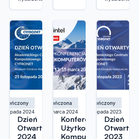
Zakończony
Zakończona
Zakończony
 listopada 2024
13 marca 2024
20 listopada 2023
Dzień
Konferencja
Dzień
Otwarty
Użytkowników
Otwarty
2024
Komputerów
2023