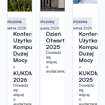
Zakończona
Zakończony
Zakończona
3 kwietnia 2026
24 listopada 2025
2 kwietnia 2025
Konferencja
Dzień
Konferen
Użytkowników
Otwarty
Użytkown
Komputerów
2025
Kompute
Dużej
Dużej
Dowiedz
się
Mocy
Mocy
więcej
-
-
o
wydarzeniu.
KUKDM
KUKDM
2026
2025
Dowiedz
Dowiedz
się
się
więcej
więcej
o
o
wydarzeniu.
wydarzeniu.