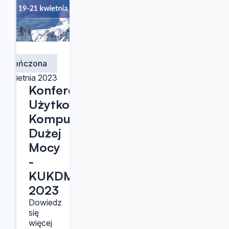
Zakończona
9 kwietnia 2023
Konferencja
Użytkowników
Komputerów
Dużej
Mocy
-
KUKDM
2023
Dowiedz
się
więcej