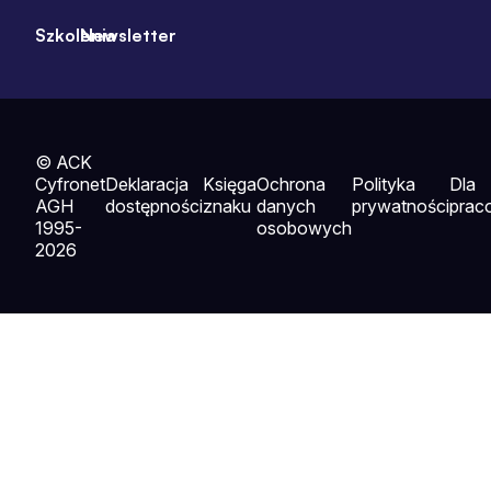
Szkolenia
Newsletter
© ACK
Cyfronet
Deklaracja
Księga
Ochrona
Polityka
Dla
AGH
dostępności
znaku
danych
prywatności
prac
1995-
osobowych
2026