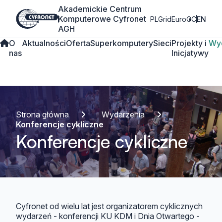
Akademickie Centrum
Komputerowe Cyfronet
PLGrid
EuroCC
EN
AGH
O
Aktualności
Oferta
Superkomputery
Sieci
Projekty i
Wy
nas
Inicjatywy
Strona główna
Wydarzenia
Konferencje cykliczne
Konferencje cykliczne
Cyfronet od wielu lat jest organizatorem cyklicznych
wydarzeń - konferencji KU KDM i Dnia Otwartego -