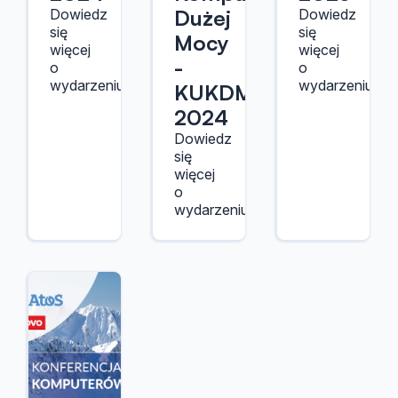
Dużej
Dowiedz
Dowiedz
się
się
Mocy
więcej
więcej
-
o
o
wydarzeniu.
wydarzeniu.
KUKDM
2024
Dowiedz
się
więcej
o
wydarzeniu.