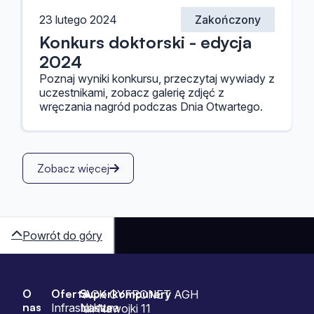
23 lutego 2024
Zakończony
Konkurs doktorski - edycja
2024
Poznaj wyniki konkursu, przeczytaj wywiady z
uczestnikami, zobacz galerię zdjęć z
wręczania nagród podczas Dnia Otwartego.
Zobacz więcej
Powrót do góry
O
Oferta
Superkomputery
Sitemap
ACK CYFRONET AGH
nas
Infrastruktura
Nasze
ul. Nawojki 11