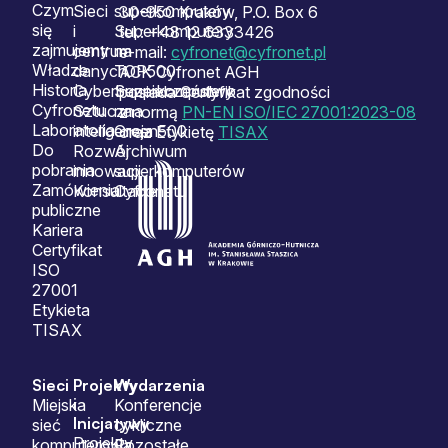
Czym
Sieci
superkomputery
30-950 Kraków, P.O. Box 6
się
i
Superkomputery
tel.: +48 12 6333426
zajmujemy
centrum
na
e-mail:
cyfronet@cyfronet.pl
Władze
danych
TOP500
ACK Cyfronet AGH
Historia
Cyberbezpieczeństwo
Superkomputery
posiada Certyfikat zgodności
Cyfronetu
Sztuczna
na
z normą
PN-EN ISO/IEC 27001:2023-08
Laboratoria
inteligencja
Green500
oraz Etykietę
TISAX
Do
Rozwój
Archiwum
pobrania
innowacji
superkomputerów
Zamówienia
Konsultacje
Cyfronetu
publiczne
Kariera
Certyfikat
ISO
27001
Etykieta
TISAX
Sieci
Projekty
Wydarzenia
i
Miejska
Konferencje
Inicjatywy
sieć
cykliczne
Projekty
komputerowa
Pozostałe