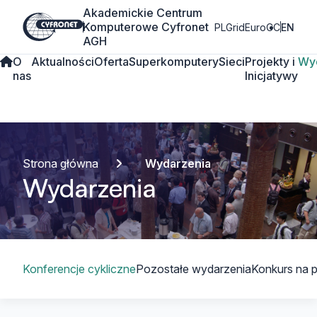
Akademickie Centrum
Komputerowe Cyfronet
PLGrid
EuroCC
EN
AGH
O
Aktualności
Oferta
Superkomputery
Sieci
Projekty i
Wy
nas
Inicjatywy
Strona główna
Wydarzenia
Wydarzenia
Spis treści
Konferencje cykliczne
Pozostałe wydarzenia
Konkurs na 