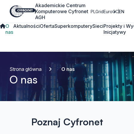
Akademickie Centrum
Komputerowe Cyfronet
PLGrid
EuroCC
EN
AGH
O
Aktualności
Oferta
Superkomputery
Sieci
Projekty i
Wy
nas
Inicjatywy
Strona główna
O nas
O nas
Poznaj Cyfronet