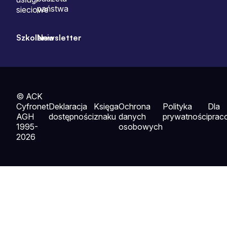
państwa
sieciowe
Szkolenia
Newsletter
© ACK
Cyfronet
Deklaracja
Księga
Ochrona
Polityka
Dla
AGH
dostępności
znaku
danych
prywatności
prac
1995-
osobowych
2026