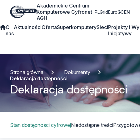
Akademickie Centrum
Komputerowe Cyfronet
PLGrid
EuroCC
EN
AGH
O
Aktualności
Oferta
Superkomputery
Sieci
Projekty i
Wy
nas
Inicjatywy
Strona główna
Dokumenty
Deklaracja dostępności
Deklaracja dostępności
Spis treści
Stan dostępności cyfrowej
Niedostępne treści
Przygotowan