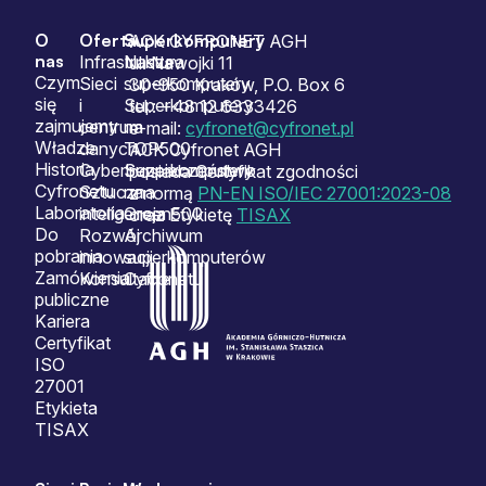
O
Oferta
Superkomputery
Sitemap
ACK CYFRONET AGH
nas
Infrastruktura
Nasze
ul. Nawojki 11
Czym
Sieci
superkomputery
30-950 Kraków, P.O. Box 6
się
i
Superkomputery
tel.: +48 12 6333426
zajmujemy
centrum
na
e-mail:
cyfronet@cyfronet.pl
Władze
danych
TOP500
ACK Cyfronet AGH
Historia
Cyberbezpieczeństwo
Superkomputery
posiada Certyfikat zgodności
Cyfronetu
Sztuczna
na
z normą
PN-EN ISO/IEC 27001:2023-08
Laboratoria
inteligencja
Green500
oraz Etykietę
TISAX
Do
Rozwój
Archiwum
pobrania
innowacji
superkomputerów
Zamówienia
Konsultacje
Cyfronetu
publiczne
Kariera
Certyfikat
ISO
27001
Etykieta
TISAX