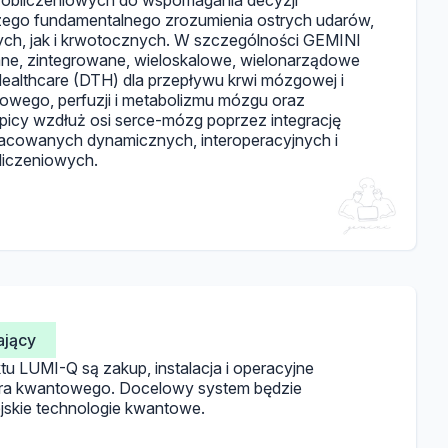
 obliczeniowych do wspomagania decyzji
szego fundamentalnego zrozumienia ostrych udarów,
ch, jak i krwotocznych. W szczególności GEMINI
ne, zintegrowane, wieloskalowe, wielonarządowe
 Healthcare (DTH) dla przepływu krwi mózgowej i
wego, perfuzji i metabolizmu mózgu oraz
epicy wzdłuż osi serce-mózg poprzez integrację
acowanych dynamicznych, interoperacyjnych i
liczeniowych.
ający
tu LUMI-Q są zakup, instalacja i operacyjne
era kwantowego. Docelowy system będzie
skie technologie kwantowe.