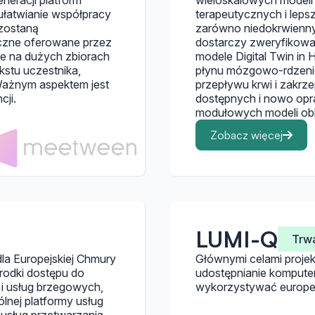
neracji platform
wieloskalowych modeli
ułatwianie współpracy
terapeutycznych i lep
 zostaną
zarówno niedokrwienny
iczne oferowane przez
dostarczy zweryfikowa
e na dużych zbiorach
modele Digital Twin in
stu uczestnika,
płynu mózgowo-rdzenio
. Ważnym aspektem jest
przepływu krwi i zakrz
cji.
dostępnych i nowo opr
modułowych modeli ob
Zobacz więcej
LUMI-Q
Trw
a Europejskiej Chmury
Głównymi celami projek
rodki dostępu do
udostępnianie komput
i usług brzegowych,
wykorzystywać europej
nej platformy usług