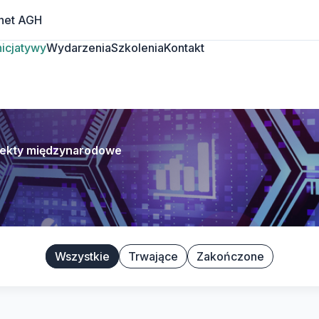
net AGH
Inicjatywy
Wydarzenia
Szkolenia
Kontakt
jekty międzynarodowe
Wszystkie
Trwające
Zakończone