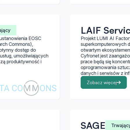
LAIF Servi
ający
 ustanowienia EOSC
Projekt LUMI AI Factor
earch Commons),
superkomputerowych dla
płynny dostęp do
otwartym ekosystemem
 usług, umożliwiających
Cyfronet jest zaangaż
szą produktywność i
prace będą się koncen
oprogramowania sztuczn
danych i serwisów z in
Zobacz więcej
SAGE
Trwając