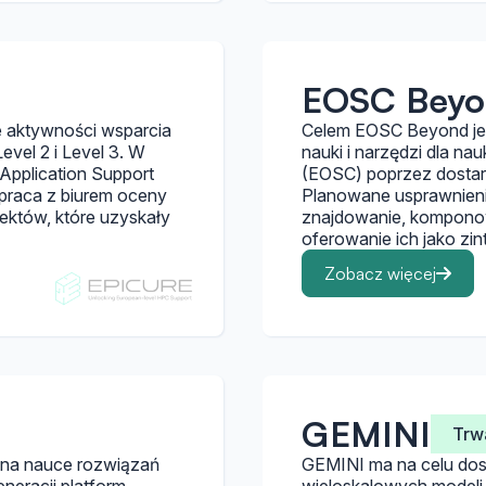
EOSC Bey
 aktywności wsparcia
Celem EOSC Beyond jes
vel 2 i Level 3. W
nauki i narzędzi dla na
(Application Support
(EOSC) poprzez dostar
praca z biurem oceny
Planowane usprawnieni
ektów, które uzyskały
znajdowanie, komponow
oferowanie ich jako zi
Zobacz więcej
GEMINI
Trw
 na nauce rozwiązań
GEMINI ma na celu dos