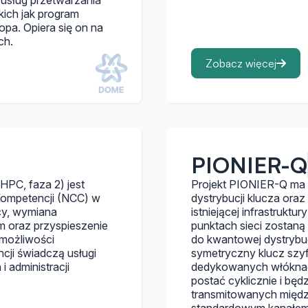
 usług przetwarzania
ich jak program
pa. Opiera się on na
ch.
Zobacz więcej
PIONIER-Q
PC, faza 2) jest
Projekt PIONIER-Q ma n
Kompetencji (NCC) w
dystrybucji klucza ora
cy, wymiana
istniejącej infrastruk
im oraz przyspieszenie
punktach sieci zostaną
 możliwości
do kwantowej dystrybu
ji świadczą usługi
symetryczny klucz szyf
 administracji
dedykowanych włóknac
postać cyklicznie i bę
transmitowanych między