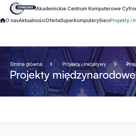
Akademickie Centrum Komputerowe Cyfro
O nas
Aktualności
Oferta
Superkomputery
Sieci
Projekty i 
Strona główna
Projekty i Inicjatywy
Pro
Projekty międzynarodowe