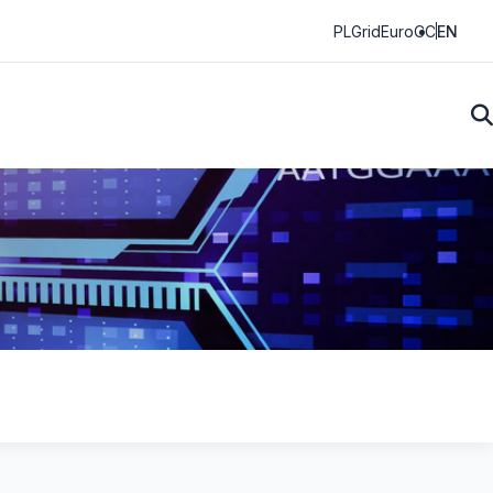
PLGrid
EuroCC
EN