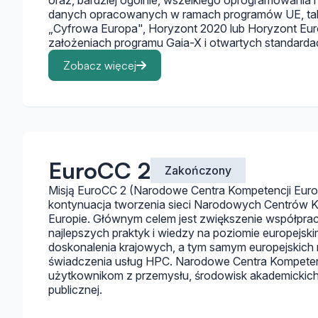
oraz, bardziej ogólnie, wszelkiego oprogramowania i
danych opracowanych w ramach programów UE, tak
„Cyfrowa Europa", Horyzont 2020 lub Horyzont Euro
założeniach programu Gaia-X i otwartych standarda
Zobacz więcej
EuroCC 2
Zakończony
Misją EuroCC 2 (Narodowe Centra Kompetencji EuroH
kontynuacja tworzenia sieci Narodowych Centrów 
Europie. Głównym celem jest zwiększenie współpra
najlepszych praktyk i wiedzy na poziomie europejsk
doskonalenia krajowych, a tym samym europejskich
świadczenia usług HPC. Narodowe Centra Kompetenc
użytkownikom z przemysłu, środowisk akademickich i
publicznej.