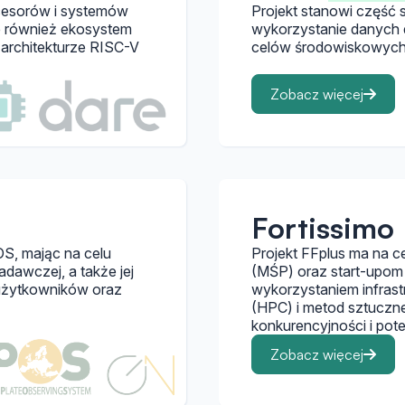
cesorów i systemów
Projekt stanowi część 
e również ekosystem
wykorzystanie danych 
architekturze RISC-V
celów środowiskowych 
Zobacz więcej
Fortissimo 
S, mając na celu
Projekt FFplus ma na c
adawczej, a także jej
(MŚP) oraz start-upom
 użytkowników oraz
wykorzystaniem infrast
(HPC) i metod sztucznej
konkurencyjności i pot
Zobacz więcej