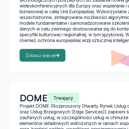
technologicznych potrzebnych do zasilania nowej ge
wideokonferencyjnych dla Europy oraz wspieranie i 
biznesowej w całej Unii Europejskiej. Wykorzystane
wszechstronne, zintegrowane możliwości algorytm
modele fundamentalne i samonadzorowane szkoleni
danych w celu zwinnego dostosowania się do kontek
specyfiki kulturowej i regionalnej, w tym językowej
również ochrona europejskiej wizji sztucznej inteligen
Zobacz więcej
DOME
Trwający
Projekt DOME (Rozproszony Otwarty Rynek Usług dl
oraz Usług Brzegowych (Edge Services)) zapewni ś
zaufanych usług, w szczególności usług w chmurze 
elementów składowych wdrożonych w ramach wspól