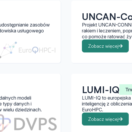
UNCAN-Co
e udostępnianie zasobów
Projekt UNCAN-CONNEC
dowiska usługowego
rakiem i leczeniem, pop
co pomoże ratować życi
Zobacz więcej
LUMI-IQ
Tr
dalnych modeli
LUMI-IQ to europejska
 typy danych i
inteligencję z oblicze
wielu dziedzinach.
EuroHPC.
Zobacz więcej