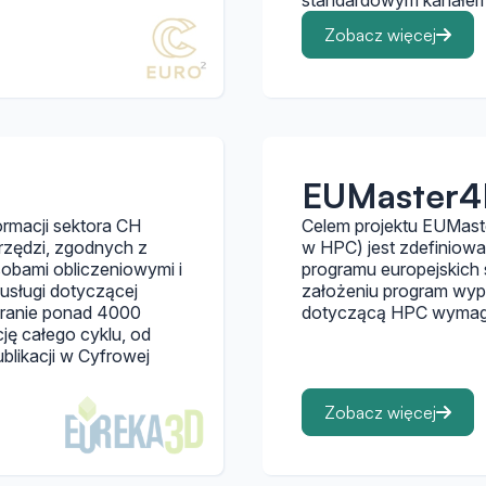
standardowym kanałem
Zobacz więcej
EUMaster
ormacji sektora CH
Celem projektu EUMast
arzędzi, zgodnych z
w HPC) jest zdefiniow
bami obliczeniowymi i
programu europejskich 
usługi dotyczącej
założeniu program wyp
ebranie ponad 4000
dotyczącą HPC wymagan
ję całego cyklu, od
blikacji w Cyfrowej
Zobacz więcej