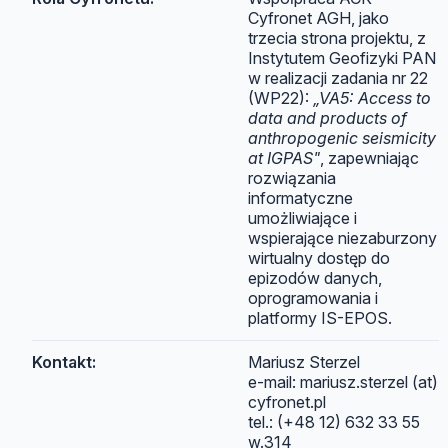
Cyfronet AGH, jako
trzecia strona projektu, z
Instytutem Geofizyki PAN
w realizacji zadania nr 22
(WP22):
„VA5: Access to
data and products of
anthropogenic seismicity
at IGPAS"
, zapewniając
rozwiązania
informatyczne
umożliwiające i
wspierające niezaburzony
wirtualny dostęp do
epizodów danych,
oprogramowania i
platformy IS-EPOS.
Kontakt:
Mariusz Sterzel
e-mail: mariusz.sterzel (at)
cyfronet.pl
tel.: (+48 12) 632 33 55
w.314