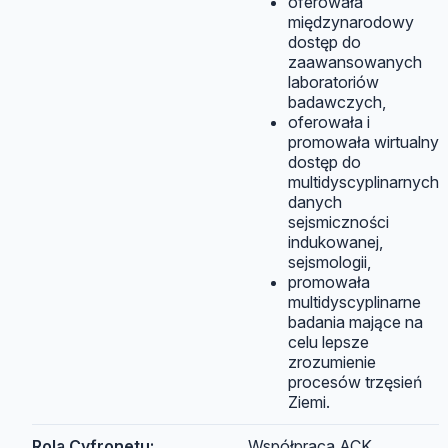
oferowała
międzynarodowy
dostęp do
zaawansowanych
laboratoriów
badawczych,
oferowała i
promowała wirtualny
dostęp do
multidyscyplinarnych
danych
sejsmiczności
indukowanej,
sejsmologii,
promowała
multidyscyplinarne
badania mające na
celu lepsze
zrozumienie
procesów trzęsień
Ziemi.
Rola Cyfronetu:
Współpraca ACK