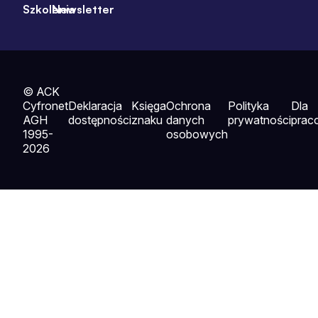
Szkolenia
Newsletter
© ACK
Cyfronet
Deklaracja
Księga
Ochrona
Polityka
Dla
AGH
dostępności
znaku
danych
prywatności
prac
1995-
osobowych
2026