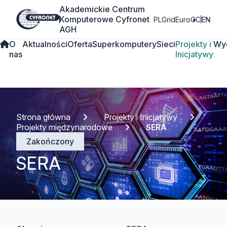
Akademickie Centrum
Komputerowe Cyfronet
PLGrid
EuroCC
EN
AGH
O
Aktualności
Oferta
Superkomputery
Sieci
Projekty i
Wy
nas
Inicjatywy
Strona główna
Projekty i Inicjatywy
Projekty międzynarodowe
SERA
Zakończony
SERA