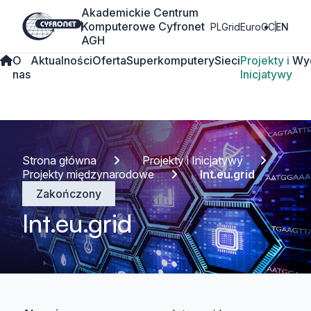
Akademickie Centrum
Komputerowe Cyfronet
PLGrid
EuroCC
EN
AGH
O
Aktualności
Oferta
Superkomputery
Sieci
Projekty i
Wy
nas
Inicjatywy
Strona główna
Projekty i Inicjatywy
Projekty międzynarodowe
Int.eu.grid
Zakończony
Int.eu.grid