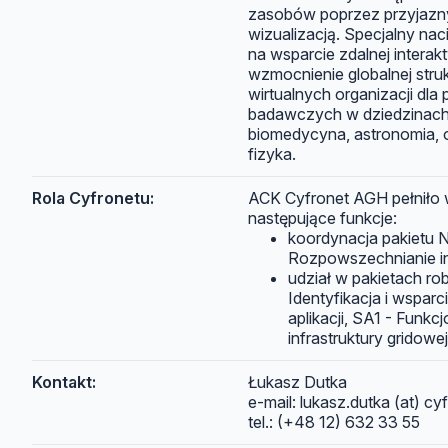
zasobów poprzez przyjazny
wizualizacją. Specjalny nac
na wsparcie zdalnej interak
wzmocnienie globalnej struk
wirtualnych organizacji dla
badawczych w dziedzinach 
biomedycyna, astronomia, 
fizyka.
Rola Cyfronetu:
ACK Cyfronet AGH pełniło 
następujące funkcje:
koordynacja pakietu 
Rozpowszechnianie in
udział w pakietach r
Identyfikacja i wspar
aplikacji, SA1 - Funk
infrastruktury gridowej
Kontakt:
Łukasz Dutka
e-mail: lukasz.dutka (at) cyf
tel.: (+48 12) 632 33 55