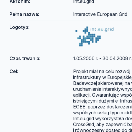
Akronim:
Int.eu.grid
Pełna nazwa:
Interactive European Grid
Logotyp:
Czas trwania:
1.05.2006 r. - 30.04.2008 r.
Cel:
Projekt miał na celu rozw
infrastruktury w Europejskie
Badawczej skierowanej na 
uruchamiania interaktywn
aplikacji. Gwarantując współ
istniejącymi dużymi e-Infras
EGEE, poprzez dostarczen
wspólnych usług typu middl
Int.eu.grid wykorzystała do
CrossGrid, aby zapewnić b
i równoczesny dostęp do 