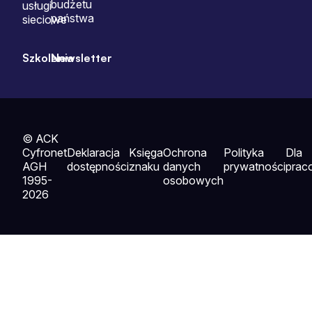
budżetu
usługi
państwa
sieciowe
Szkolenia
Newsletter
© ACK
Cyfronet
Deklaracja
Księga
Ochrona
Polityka
Dla
AGH
dostępności
znaku
danych
prywatności
prac
1995-
osobowych
2026