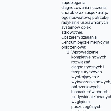
zapobiegania,
diagnozowania i leczenia
chorób oraz zaspokajając
ogólnoświatową potrzebę
radykalnie usprawnionych
systemów opieki
zdrowotnej.
Obszarem działania
Centrum będzie medycyna
obliczeniowa:
Wprowadzenie
kompletnie nowych
rozwiązań
diagnostycznych i
terapeutycznych
wynikających z
wytworzenia nowych
obliczeniowych
biomarkerów chorób,
zindywidualizowanyc
względem
poszczególnych