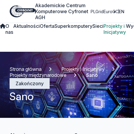
Akademickie Centrum
Komputerowe Cyfronet
PLGrid
EuroCC
EN
AGH
O
Aktualności
Oferta
Superkomputery
Sieci
Projekty i
Wy
nas
Inicjatywy
Strona główna
Projekty i Inicjatywy
Projekty międzynarodowe
Sano
Zakończony
Sano