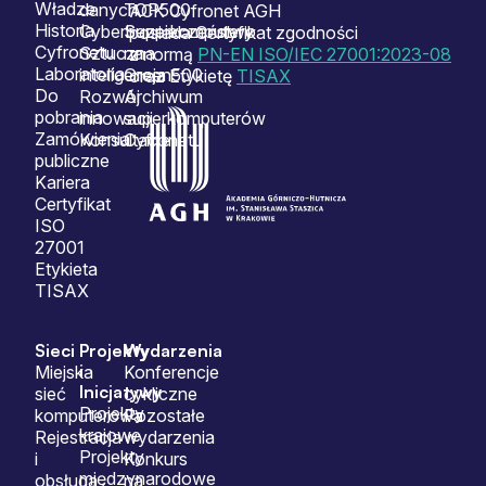
Władze
danych
TOP500
ACK Cyfronet AGH
Historia
Cyberbezpieczeństwo
Superkomputery
posiada Certyfikat zgodności
Cyfronetu
Sztuczna
na
z normą
PN-EN ISO/IEC 27001:2023-08
Laboratoria
inteligencja
Green500
oraz Etykietę
TISAX
Do
Rozwój
Archiwum
pobrania
innowacji
superkomputerów
Zamówienia
Konsultacje
Cyfronetu
publiczne
Kariera
Certyfikat
ISO
27001
Etykieta
TISAX
Sieci
Projekty
Wydarzenia
i
Miejska
Konferencje
Inicjatywy
sieć
cykliczne
Projekty
komputerowa
Pozostałe
krajowe
Rejestracja
wydarzenia
Projekty
i
Konkurs
międzynarodowe
obsługa
na