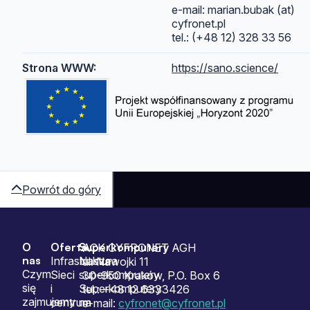
e-mail: marian.bubak (at)
cyfronet.pl
tel.: (+48 12) 328 33 56
Strona WWW:
https://sano.science/
Powrót do góry
O
Oferta
Superkomputery
Sitemap
ACK CYFRONET AGH
nas
Infrastruktura
Nasze
ul. Nawojki 11
Czym
Sieci
superkomputery
30-950 Kraków, P.O. Box 6
się
i
Superkomputery
tel.: +48 12 6333426
zajmujemy
centrum
na
e-mail:
cyfronet@cyfronet.pl