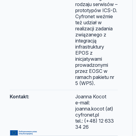
rodzaju serwisów –
prototypów ICS-D.
Cyfronet weźmie
też udział w
realizacji zadania
związanego z
integracją
infrastruktury
EPOS z
inicjatywami
prowadzonymi
przez EOSC w
ramach pakietu nr
5 (WP5).
Kontakt:
Joanna Kocot
e-mail:
joanna.kocot (at)
cyfronet.pl
tel.: (+48) 12 633
34 26