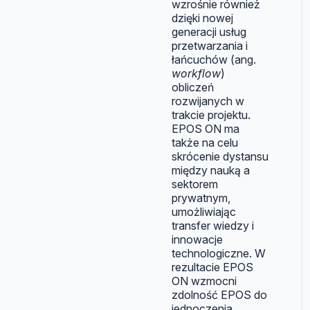
wzrośnie również
dzięki nowej
generacji usług
przetwarzania i
łańcuchów (ang.
workflow
)
obliczeń
rozwijanych w
trakcie projektu.
EPOS ON ma
także na celu
skrócenie dystansu
między nauką a
sektorem
prywatnym,
umożliwiając
transfer wiedzy i
innowacje
technologiczne. W
rezultacie EPOS
ON wzmocni
zdolność EPOS do
jednoczenia