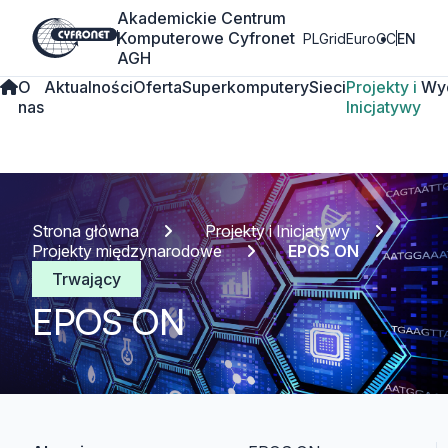
Akademickie Centrum
Komputerowe Cyfronet
PLGrid
EuroCC
EN
AGH
O
Aktualności
Oferta
Superkomputery
Sieci
Projekty i
Wy
nas
Inicjatywy
Strona główna
Projekty i Inicjatywy
Projekty międzynarodowe
EPOS ON
Trwający
EPOS ON