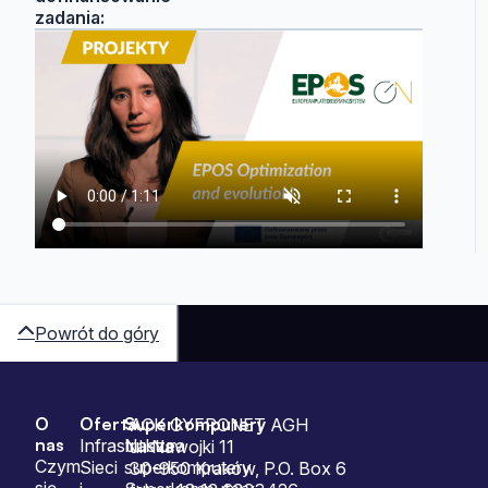
zadania:
Powrót do góry
O
Oferta
Superkomputery
Sitemap
ACK CYFRONET AGH
nas
Infrastruktura
Nasze
ul. Nawojki 11
Czym
Sieci
superkomputery
30-950 Kraków, P.O. Box 6