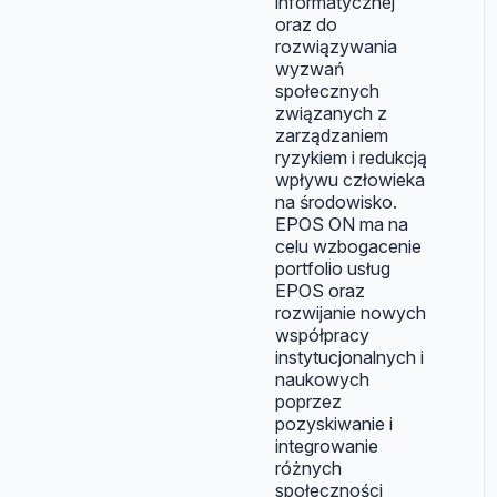
informatycznej
oraz do
rozwiązywania
wyzwań
społecznych
związanych z
zarządzaniem
ryzykiem i redukcją
wpływu człowieka
na środowisko.
EPOS ON ma na
celu wzbogacenie
portfolio usług
EPOS oraz
rozwijanie nowych
współpracy
instytucjonalnych i
naukowych
poprzez
pozyskiwanie i
integrowanie
różnych
społeczności