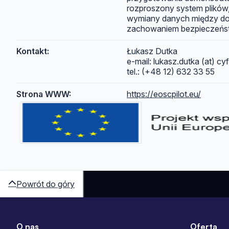
rozproszony system plików
wymiany danych między dow
zachowaniem bezpieczeńst
Kontakt:
Łukasz Dutka
e-mail: lukasz.dutka (at) cyf
tel.: (+48 12) 632 33 55
Strona WWW:
https://eoscpilot.eu/
Powrót do góry
O nas
Oferta