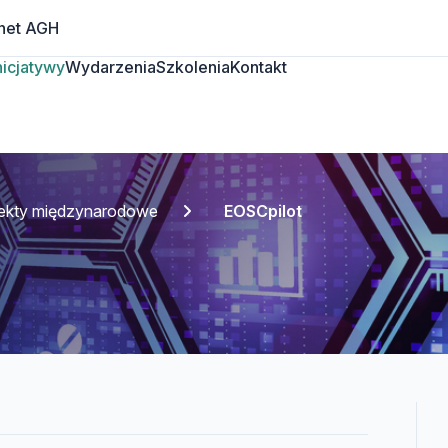
net AGH
Inicjatywy
Wydarzenia
Szkolenia
Kontakt
jekty międzynarodowe
EOSCpilot