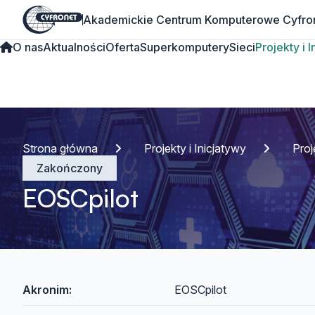
Akademickie Centrum Komputerowe Cyfro
O nas
Aktualności
Oferta
Superkomputery
Sieci
Projekty i 
Strona główna
Projekty i Inicjatywy
Pro
Zakończony
EOSCpilot
Akronim:
EOSCpilot