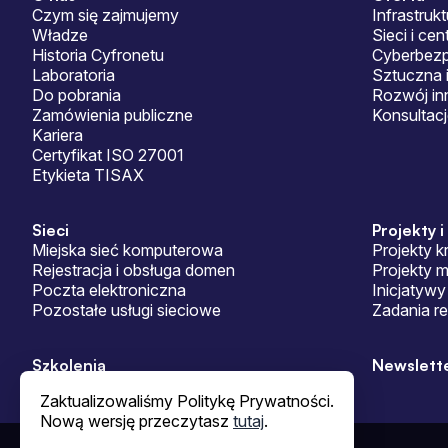
Sitemap
Czym się zajmujemy
Infrastrukt
Władze
Sieci i ce
Historia Cyfronetu
Cyberbez
Laboratoria
Sztuczna i
Do pobrania
Rozwój in
Zamówienia publiczne
Konsultac
Kariera
Certyfikat ISO 27001
Etykieta TISAX
Sieci
Projekty i
Miejska sieć komputerowa
Projekty k
Rejestracja i obsługa domen
Projekty 
Poczta elektroniczna
Inicjatywy
Pozostałe usługi sieciowe
Zadania r
Szkolenia
Newslett
Zaktualizowaliśmy Politykę Prywatności.
Nową wersję przeczytasz
tutaj
.