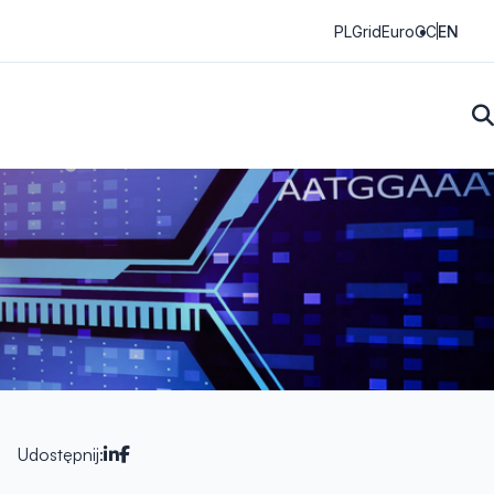
PLGrid
EuroCC
EN
Udostępnij: