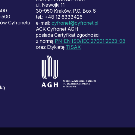
ul. Nawojki 11
500
30-950 Kraków, P.O. Box 6
en500
tel.: +48 12 6333426
ów Cyfronetu
e-mail:
cyfronet@cyfronet.pl
ACK Cyfronet AGH
posiada Certyfikat zgodności
z normą
PN-EN ISO/IEC 27001:2023-08
oraz Etykietę
TISAX
ską