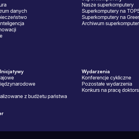
ura
Nasze superkomputery
ntrum danych
Superkomputery na TOP
pieczeństwo
Superkomputery na Gre
nteligencja
Archiwum superkomputer
nowacji
je
 Inicjatywy
Wydarzenia
rajowe
Konferencje cykliczne
międzynarodowe
Pozostałe wydarzenia
Konkurs na pracę doktor
ealizowane z budżetu państwa
er