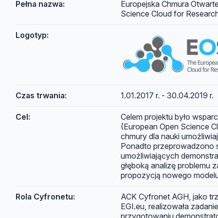
Pełna nazwa:
Europejska Chmura Otwarte
Science Cloud for Research 
Logotyp:
Czas trwania:
1.01.2017 r. - 30.04.2019 r.
Cel:
Celem projektu było wsparc
(European Open Science Cl
chmury dla nauki umożliwia
Ponadto przeprowadzono s
umożliwiających demonstra
głęboką analizę problemu z
propozycją nowego model
Rola Cyfronetu:
ACK Cyfronet AGH, jako trz
EGI.eu, realizowała zadani
przygotowaniu demonstrato