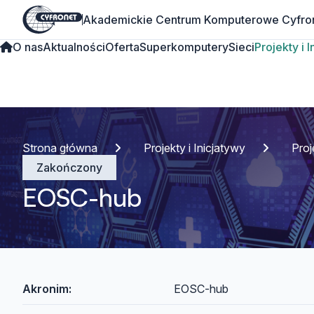
Akademickie Centrum Komputerowe Cyfro
O nas
Aktualności
Oferta
Superkomputery
Sieci
Projekty i 
Strona główna
Projekty i Inicjatywy
Pro
Zakończony
EOSC-hub
Akronim:
EOSC-hub