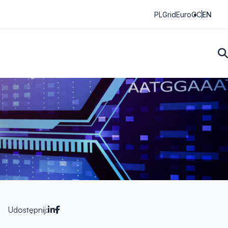
PLGrid
EuroCC
EN
Udostępnij: