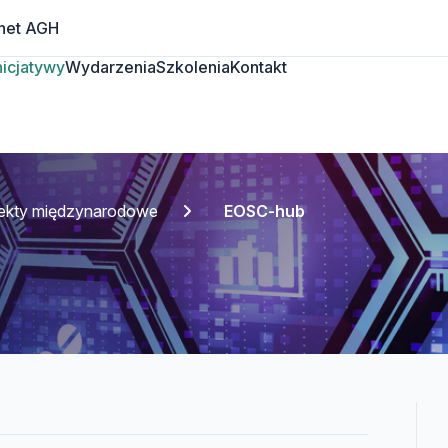
net AGH
Inicjatywy
Wydarzenia
Szkolenia
Kontakt
jekty międzynarodowe
EOSC-hub