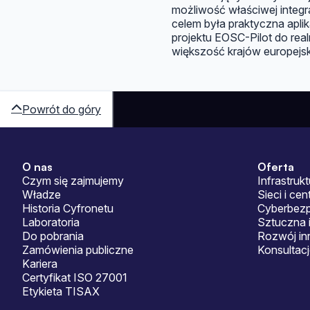
możliwość właściwej integr
celem była praktyczna apl
projektu EOSC-Pilot do rea
większość krajów europejsk
Powrót do góry
O nas
Oferta
Sitemap
Czym się zajmujemy
Infrastrukt
Władze
Sieci i ce
Historia Cyfronetu
Cyberbez
Laboratoria
Sztuczna i
Do pobrania
Rozwój in
Zamówienia publiczne
Konsultac
Kariera
Certyfikat ISO 27001
Etykieta TISAX