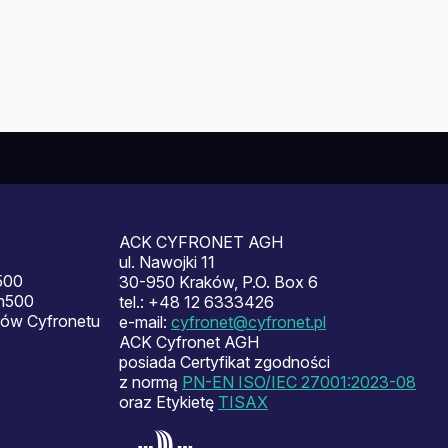
ACK CYFRONET AGH
ul. Nawojki 11
500
30-950 Kraków, P.O. Box 6
en500
tel.: +48 12 6333426
ów Cyfronetu
e-mail:
cyfronet@cyfronet.pl
ACK Cyfronet AGH
posiada Certyfikat zgodności
z normą
PN-EN ISO/IEC 27001:2023-08
oraz Etykietę
TISAX