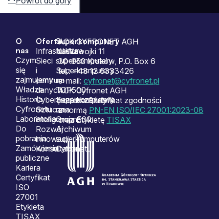
Powrót do góry
O
Oferta
Superkomputery
Sitemap
ACK CYFRONET AGH
nas
Infrastruktura
Nasze
ul. Nawojki 11
Czym
Sieci
superkomputery
30-950 Kraków, P.O. Box 6
się
i
Superkomputery
tel.: +48 12 6333426
zajmujemy
centrum
na
e-mail:
cyfronet@cyfronet.pl
Władze
danych
TOP500
ACK Cyfronet AGH
Historia
Cyberbezpieczeństwo
Superkomputery
posiada Certyfikat zgodności
Cyfronetu
Sztuczna
na
z normą
PN-EN ISO/IEC 27001:2023-08
Laboratoria
inteligencja
Green500
oraz Etykietę
TISAX
Do
Rozwój
Archiwum
pobrania
innowacji
superkomputerów
Zamówienia
Konsultacje
Cyfronetu
publiczne
Kariera
Certyfikat
ISO
27001
Etykieta
TISAX