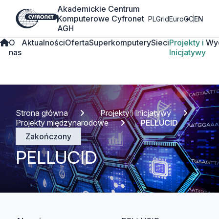
Akademickie Centrum
Komputerowe Cyfronet
PLGrid
EuroCC
EN
AGH
O
Aktualności
Oferta
Superkomputery
Sieci
Projekty i
Wy
nas
Inicjatywy
Strona główna
Projekty i Inicjatywy
Projekty międzynarodowe
PELLUCID
Zakończony
PELLUCID