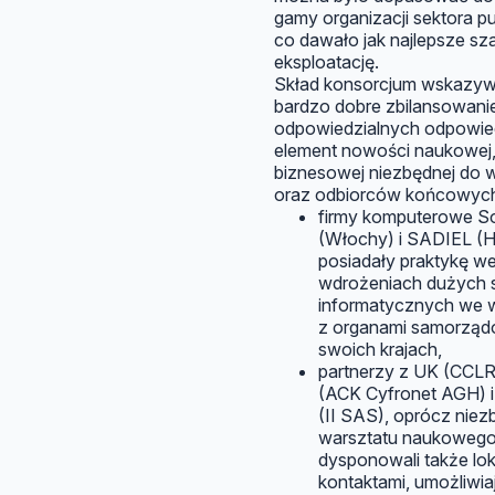
gamy organizacji sektora p
co dawało jak najlepsze sza
eksploatację.
Skład konsorcjum wskazyw
bardzo dobre zbilansowani
odpowiedzialnych odpowie
element nowości naukowej, 
biznesowej niezbędnej do 
oraz odbiorców końcowyc
firmy komputerowe S
(Włochy) i SADIEL (H
posiadały praktykę w
wdrożeniach dużych
informatycznych we 
z organami samorzą
swoich krajach,
partnerzy z UK (CCLR
(ACK Cyfronet AGH) i
(II SAS), oprócz nie
warsztatu naukowego
dysponowali także lo
kontaktami, umożliwia