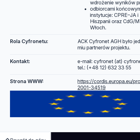
wdrożenie wyników pr
odbiorcami końcowymi
instytucje: CPRE–JA 
Hiszpanii oraz CdG/
Włoch.
Rola Cyfronetu:
ACK Cyfronet AGH było je
miu partnerów projektu.
Kontakt:
e-mail: cyfronet (at) cyfrone
tel.: (+48 12) 632 33 55
Strona WWW:
https://cordis.europa.eu/pro
2001-34519