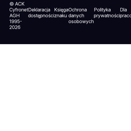
© ACK
Cyfronet
Deklaracja
Księga
Ochrona
Polityka
Dla
AGH
dostępności
znaku
danych
prywatności
prac
1995-
osobowych
2026