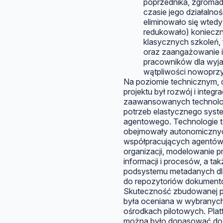
poprzednika, zgroma
czasie jego działalnoś
eliminowało się wtedy
redukowało) koniecz
klasycznych szkoleń, 
oraz zaangażowanie 
pracowników dla wyja
wątpliwości nowoprzy
Na poziomie technicznym, 
projektu był rozwój i integra
zaawansowanych technolog
potrzeb elastycznego syst
agentowego. Technologie t
obejmowały autonomiczny
współpracujących agentów
organizacji, modelowanie 
informacji i procesów, a tak
podsystemu metadanych dl
do repozytoriów dokument
Skuteczność zbudowanej p
była oceniana w wybranyc
ośrodkach pilotowych. Pla
można było dopasować do 