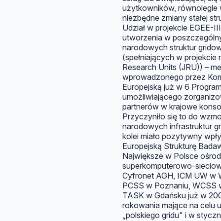
użytkowników, równolegle
niezbędne zmiany stałej str
Udział w projekcie EGEE-I
utworzenia w poszczególny
narodowych struktur grido
(spełniających w projekcie r
Research Units (JRU)) – m
wprowadzonego przez Kom
Europejską już w 6 Progr
umożliwiającego zorganizo
partnerów w krajowe konso
Przyczyniło się to do wzmoc
narodowych infrastruktur g
kolei miało pozytywny wpł
Europejską Strukturę Bada
Największe w Polsce ośrod
superkomputerowo-siecio
Cyfronet AGH, ICM UW w 
PCSS w Poznaniu, WCSS w
TASK w Gdańsku już w 200
rokowania mające na celu 
„polskiego gridu" i w stycz