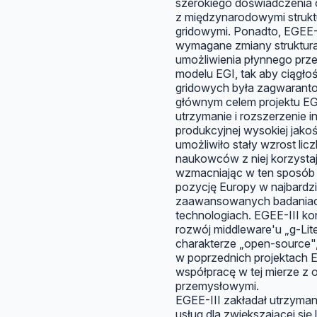
szerokiego doświadczenia
z międzynarodowymi strukt
gridowymi. Ponadto, EGEE-
wymagane zmiany struktura
umożliwienia płynnego prze
modelu EGI, tak aby ciągło
gridowych była zagwarant
głównym celem projektu EG
utrzymanie i rozszerzenie in
produkcyjnej wysokiej jakoś
umożliwiło stały wzrost lic
naukowców z niej korzysta
wzmacniając w ten sposób
pozycję Europy w najbardzi
zaawansowanych badaniac
technologiach. EGEE-III k
rozwój middleware'u „g-Lit
charakterze „open-source"
w poprzednich projektach 
współpracę w tej mierze z 
przemysłowymi.
EGEE-III zakładał utrzymani
usług dla zwiększającej się 