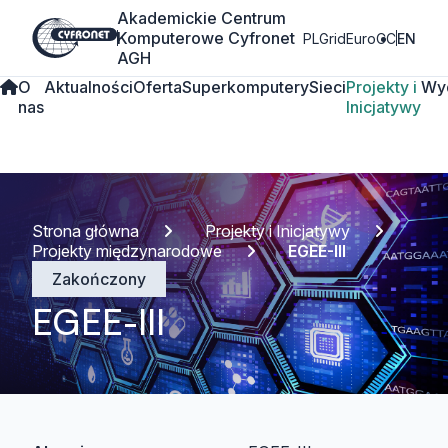
Akademickie Centrum
Komputerowe Cyfronet
PLGrid
EuroCC
EN
AGH
O
Aktualności
Oferta
Superkomputery
Sieci
Projekty i
Wy
nas
Inicjatywy
Strona główna
Projekty i Inicjatywy
Projekty międzynarodowe
EGEE-III
Zakończony
EGEE-III