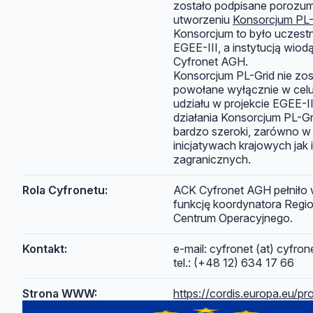
zostało podpisane porozum
utworzeniu
Konsorcjum PL-
Konsorcjum to było uczestn
EGEE-III, a instytucją wio
Cyfronet AGH.
Konsorcjum PL-Grid nie zos
powołane wyłącznie w celu
udziału w projekcie EGEE-II
działania Konsorcjum PL-Grid
bardzo szeroki, zarówno w 
inicjatywach krajowych jak i
zagranicznych.
Rola Cyfronetu:
ACK Cyfronet AGH pełniło 
funkcję koordynatora Regi
Centrum Operacyjnego.
Kontakt:
e-mail: cyfronet (at) cyfrone
tel.: (+48 12) 634 17 66
Strona WWW:
https://cordis.europa.eu/pr