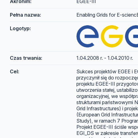
Akronim:
EGEE-III
Pełna nazwa:
Enabling Grids for E-scienc
Logotyp:
Czas trwania:
1.04.2008 r. - 1.04.2010 r.
Cel:
Sukces projektów EGEE i E
przyczynił się do rozpoczę
projektu EGEE-III przygot
utworzenia stałej, ustabiliz
organizacyjnej, we współpr
strukturami państwowymi N
Grid Infrastructures) i pro
(European Grid Infrastructu
Study), w ramach 7 Prog
Projekt EGEE-III ściśle ws
EGI_DS w zakresie transfe