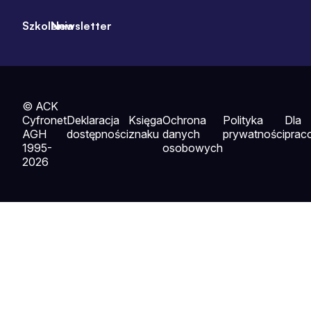
Szkolenia
Newsletter
© ACK
Cyfronet
Deklaracja
Księga
Ochrona
Polityka
Dla
AGH
dostępności
znaku
danych
prywatności
prac
1995-
osobowych
2026