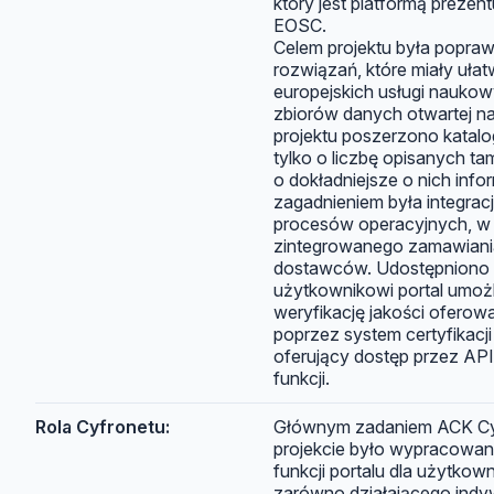
który jest platformą prezent
EOSC.
Celem projektu była popraw
rozwiązań, które miały uła
europejskich usługi nauko
zbiorów danych otwartej n
projektu poszerzono katalo
tylko o liczbę opisanych tam
o dokładniejsze o nich inf
zagadnieniem była integra
procesów operacyjnych, w
zintegrowanego zamawiania
dostawców. Udostępniono 
użytkownikowi portal umożl
weryfikację jakości oferow
poprzez system certyfikacj
oferujący dostęp przez AP
funkcji.
Rola Cyfronetu:
Głównym zadaniem ACK C
projekcie było wypracowani
funkcji portalu dla użytko
zarówno działającego indyw