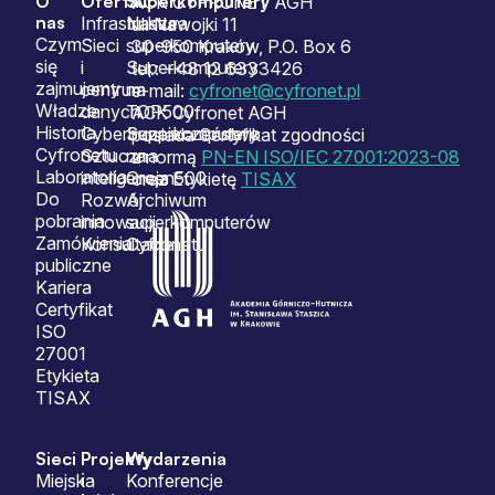
O
Oferta
Superkomputery
Sitemap
ACK CYFRONET AGH
nas
Infrastruktura
Nasze
ul. Nawojki 11
Czym
Sieci
superkomputery
30-950 Kraków, P.O. Box 6
się
i
Superkomputery
tel.: +48 12 6333426
zajmujemy
centrum
na
e-mail:
cyfronet@cyfronet.pl
Władze
danych
TOP500
ACK Cyfronet AGH
Historia
Cyberbezpieczeństwo
Superkomputery
posiada Certyfikat zgodności
Cyfronetu
Sztuczna
na
z normą
PN-EN ISO/IEC 27001:2023-08
Laboratoria
inteligencja
Green500
oraz Etykietę
TISAX
Do
Rozwój
Archiwum
pobrania
innowacji
superkomputerów
Zamówienia
Konsultacje
Cyfronetu
publiczne
Kariera
Certyfikat
ISO
27001
Etykieta
TISAX
Sieci
Projekty
Wydarzenia
i
Miejska
Konferencje