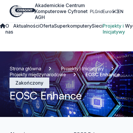
Akademickie Centrum
Komputerowe Cyfronet
PLGrid
EuroCC
EN
AGH
O
Aktualności
Oferta
Superkomputery
Sieci
Projekty i
Wy
nas
Inicjatywy
Strona główna
Projekty i Inicjatywy
Projekty międzynarodowe
EOSC Enhance
Zakończony
EOSC Enhance