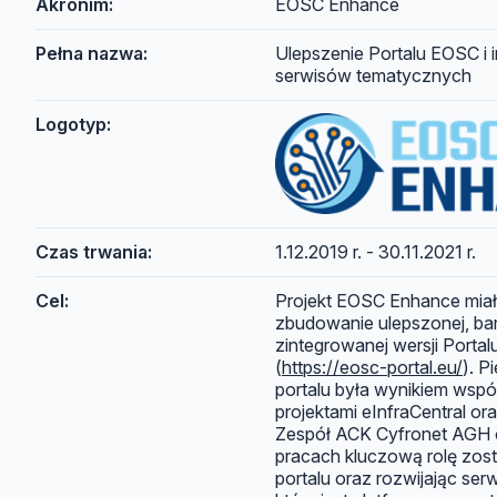
Akronim:
EOSC Enhance
Pełna nazwa:
Ulepszenie Portalu EOSC i i
serwisów tematycznych
Logotyp:
Czas trwania:
1.12.2019 r. - 30.11.2021 r.
Cel:
Projekt EOSC Enhance miał
zbudowanie ulepszonej, bar
zintegrowanej wersji Porta
(
https://eosc-portal.eu/
). P
portalu była wynikiem wsp
projektami eInfraCentral o
Zespół ACK Cyfronet AGH 
pracach kluczową rolę zos
portalu oraz rozwijając ser