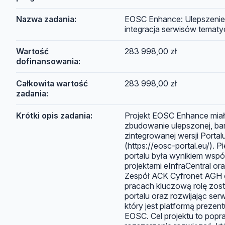
Nazwa zadania:
EOSC Enhance: Ulepszenie 
integracja serwisów temat
Wartość
283 998,00 zł
dofinansowania:
Całkowita wartość
283 998,00 zł
zadania:
Krótki opis zadania:
Projekt EOSC Enhance miał
zbudowanie ulepszonej, bar
zintegrowanej wersji Porta
(https://eosc-portal.eu/). 
portalu była wynikiem wsp
projektami eInfraCentral o
Zespół ACK Cyfronet AGH 
pracach kluczową rolę zos
portalu oraz rozwijając ser
który jest platformą prezent
EOSC. Cel projektu to popr