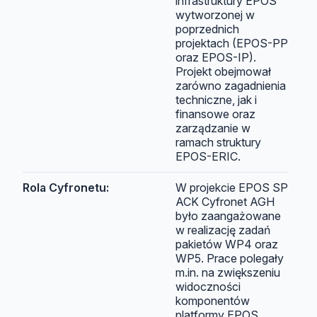
infrastruktury EPOS
wytworzonej w
poprzednich
projektach (EPOS-PP
oraz EPOS-IP).
Projekt obejmował
zarówno zagadnienia
techniczne, jak i
finansowe oraz
zarządzanie w
ramach struktury
EPOS-ERIC.
Rola Cyfronetu:
W projekcie EPOS SP
ACK Cyfronet AGH
było zaangażowane
w realizację zadań
pakietów WP4 oraz
WP5. Prace polegały
m.in. na zwiększeniu
widoczności
komponentów
platformy EPOS