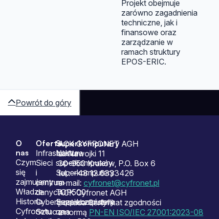
Projekt obejmuje
zarówno zagadnienia
techniczne, jak i
finansowe oraz
zarządzanie w
ramach struktury
EPOS-ERIC.
Powrót do góry
O
Oferta
Superkomputery
Sitemap
ACK CYFRONET AGH
nas
Infrastruktura
Nasze
ul. Nawojki 11
Czym
Sieci
superkomputery
30-950 Kraków, P.O. Box 6
się
i
Superkomputery
tel.: +48 12 6333426
zajmujemy
centrum
na
e-mail:
cyfronet@cyfronet.pl
Władze
danych
TOP500
ACK Cyfronet AGH
Historia
Cyberbezpieczeństwo
Superkomputery
posiada Certyfikat zgodności
Cyfronetu
Sztuczna
na
z normą
PN-EN ISO/IEC 27001:2023-08