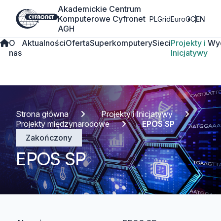
Akademickie Centrum
Komputerowe Cyfronet
PLGrid
EuroCC
EN
AGH
O
Aktualności
Oferta
Superkomputery
Sieci
Projekty i
Wy
nas
Inicjatywy
Strona główna
Projekty i Inicjatywy
Projekty międzynarodowe
EPOS SP
Zakończony
EPOS SP