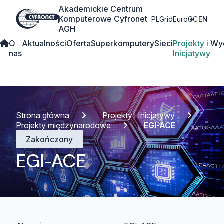
Akademickie Centrum
Komputerowe Cyfronet
PLGrid
EuroCC
EN
AGH
O
Aktualności
Oferta
Superkomputery
Sieci
Projekty i
Wy
nas
Inicjatywy
Strona główna
Projekty i Inicjatywy
Projekty międzynarodowe
EGI-ACE
Zakończony
EGI-ACE