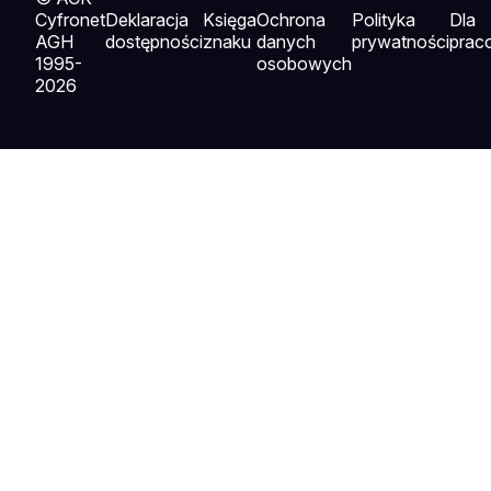
Cyfronet
Deklaracja
Księga
Ochrona
Polityka
Dla
AGH
dostępności
znaku
danych
prywatności
prac
1995-
osobowych
2026