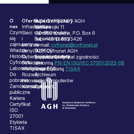
O
Oferta
Superkomputery
Sitemap
ACK CYFRONET AGH
nas
Infrastruktura
Nasze
ul. Nawojki 11
Czym
Sieci
superkomputery
30-950 Kraków, P.O. Box 6
się
i
Superkomputery
tel.: +48 12 6333426
zajmujemy
centrum
na
e-mail:
cyfronet@cyfronet.pl
Władze
danych
TOP500
ACK Cyfronet AGH
Historia
Cyberbezpieczeństwo
Superkomputery
posiada Certyfikat zgodności
Cyfronetu
Sztuczna
na
z normą
PN-EN ISO/IEC 27001:2023-08
Laboratoria
inteligencja
Green500
oraz Etykietę
TISAX
Do
Rozwój
Archiwum
pobrania
innowacji
superkomputerów
Zamówienia
Konsultacje
Cyfronetu
publiczne
Kariera
Certyfikat
ISO
27001
Etykieta
TISAX