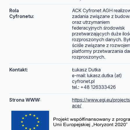
Rola
ACK Cyfronet AGH realizo
Cyfronetu:
zadania związane z budow
oraz utrzymaniem
federacyjnych środowisk
przetwarzających duże iloś
rozproszonych danych. Był
ściśle związane z rozwoje
platformy przetwarzania d
rozproszonych.
Kontakt:
Łukasz Dutka
e-mail: lukasz.dutka (at)
cyfronet.pl
tel.: +48 126333426
Strona WWW:
https://www.egi.eu/projects
ace/