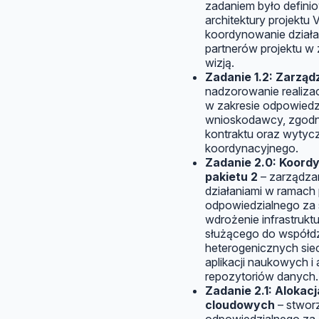
zadaniem było definiow
architektury projektu
koordynowanie dział
partnerów projektu w 
wizją.
Zadanie 1.2: Zarząd
nadzorowanie realiza
w zakresie odpowiedz
wnioskodawcy, zgodni
kontraktu oraz wytyc
koordynacyjnego.
Zadanie 2.0: Koord
pakietu 2
– zarządzan
działaniami w ramach 
odpowiedzialnego za 
wdrożenie infrastrukt
służącego do współd
heterogenicznych siec
aplikacji naukowych 
repozytoriów danych.
Zadanie 2.1: Alokac
cloudowych
– stwor