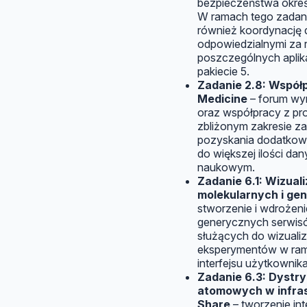
bezpieczeństwa okreś
W ramach tego zadan
również koordynację 
odpowiedzialnymi za 
poszczególnych aplik
pakiecie 5.
Zadanie 2.8: Współp
Medicine
– forum w
oraz współpracy z pr
zbliżonym zakresie z
pozyskania dodatkowyc
do większej ilości da
naukowym.
Zadanie 6.1: Wizual
molekularnych i ge
stworzenie i wdrożen
generycznych serwi
służących do wizuali
eksperymentów w ram
interfejsu użytkownik
Zadanie 6.3: Dystr
atomowych w infra
Share
– tworzenie in