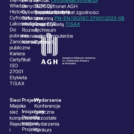
centrum
na
e-mail:
cyfronet@cyfronet.pl
Władze
danych
TOP500
ACK Cyfronet AGH
Historia
Cyberbezpieczeństwo
Superkomputery
posiada Certyfikat zgodności
Cyfronetu
Sztuczna
na
z normą
PN-EN ISO/IEC 27001:2023-08
Laboratoria
inteligencja
Green500
oraz Etykietę
TISAX
Do
Rozwój
Archiwum
pobrania
innowacji
superkomputerów
Zamówienia
Konsultacje
Cyfronetu
publiczne
Kariera
Certyfikat
ISO
27001
Etykieta
TISAX
Sieci
Projekty
Wydarzenia
i
Miejska
Konferencje
Inicjatywy
sieć
cykliczne
Projekty
komputerowa
Pozostałe
krajowe
Rejestracja
wydarzenia
Projekty
i
Konkurs