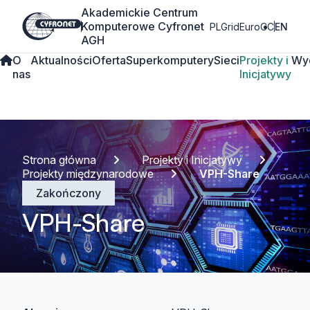
Akademickie Centrum
Komputerowe Cyfronet
PLGrid
EuroCC
EN
AGH
O
Aktualności
Oferta
Superkomputery
Sieci
Projekty i
Wy
nas
Inicjatywy
Strona główna
Projekty i Inicjatywy
Projekty międzynarodowe
VPH-Share
Zakończony
VPH-Share