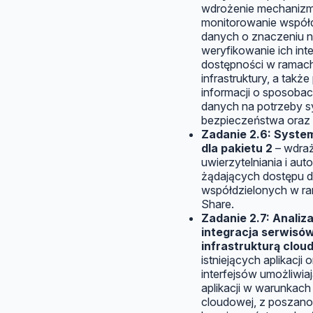
wdrożenie mechaniz
monitorowanie współ
danych o znaczeniu 
weryfikowanie ich inte
dostępności w ramach
infrastruktury, a tak
informacji o sposobac
danych na potrzeby 
bezpieczeństwa oraz
Zadanie 2.6: Syste
dla pakietu 2
– wdra
uwierzytelniania i au
żądających dostępu do
współdzielonych w r
Share.
Zadanie 2.7: Anali
integracja serwisów
infrastrukturą clo
istniejących aplikacji
interfejsów umożliwia
aplikacji w warunkach 
cloudowej, z poszan