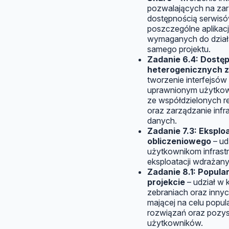
pozwalających na za
dostępnością serwis
poszczególne aplikac
wymaganych do działan
samego projektu.
Zadanie 6.4: Dostęp
heterogenicznych 
tworzenie interfejsó
uprawnionym użytkow
ze współdzielonych r
oraz zarządzanie infr
danych.
Zadanie 7.3: Eksplo
obliczeniowego
– ud
użytkownikom infrastr
eksploatacji wdrażan
Zadanie 8.1: Popula
projekcie
– udział w 
zebraniach oraz innyc
mającej na celu popu
rozwiązań oraz pozys
użytkowników.