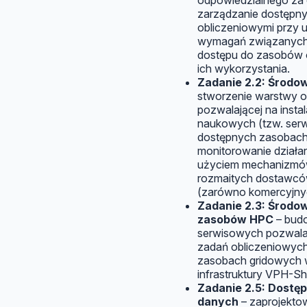
odpowiedzialnego za
zarządzanie dostępn
obliczeniowymi przy 
wymagań związanych 
dostępu do zasobów 
ich wykorzystania.
Zadanie 2.2: Środ
stworzenie warstwy 
pozwalającej na instala
naukowych (tzw. ser
dostępnych zasobach
monitorowanie działani
użyciem mechanizmó
rozmaitych dostawców
(zarówno komercyjnyc
Zadanie 2.3: Środo
zasobów HPC
– budo
serwisowych pozwalaj
zadań obliczeniowych
zasobach gridowych 
infrastruktury VPH-Sh
Zadanie 2.5: Dostęp
danych
– zaprojektow