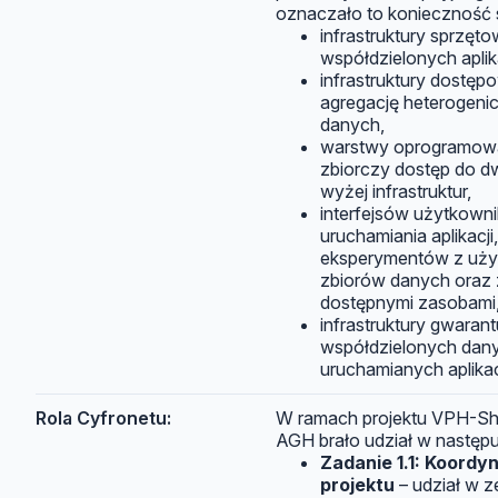
oznaczało to konieczność 
infrastruktury sprzęt
współdzielonych apli
infrastruktury dostęp
agregację heterogeni
danych,
warstwy oprogramowa
zbiorczy dostęp do 
wyżej infrastruktur,
interfejsów użytkown
uruchamiania aplikacj
eksperymentów z uż
zbiorów danych oraz 
dostępnymi zasobami
infrastruktury gwaran
współdzielonych dan
uruchamianych aplikac
Rola Cyfronetu:
W ramach projektu VPH-Sh
AGH brało udział w następ
Zadanie 1.1: Koord
projektu
– udział w z