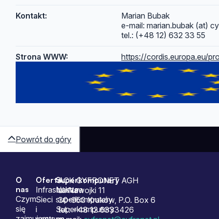
Kontakt:
Marian Bubak
e-mail: marian.bubak (at) cy
tel.: (+48 12) 632 33 55
Strona WWW:
https://cordis.europa.eu/pr
Powrót do góry
O
Oferta
Superkomputery
Sitemap
ACK CYFRONET AGH
nas
Infrastruktura
Nasze
ul. Nawojki 11
Czym
Sieci
superkomputery
30-950 Kraków, P.O. Box 6
się
i
Superkomputery
tel.: +48 12 6333426
zajmujemy