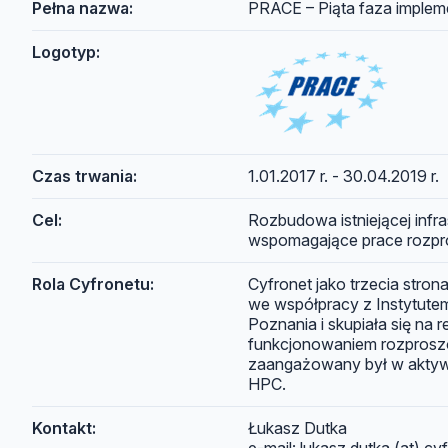
Pełna nazwa:
PRACE – Piąta faza implem
Logotyp:
Czas trwania:
1.01.2017 r. - 30.04.2019 r.
Cel:
Rozbudowa istniejącej infr
wspomagające prace rozp
Rola Cyfronetu:
Cyfronet jako trzecia stro
we współpracy z Instytutem
Poznania i skupiała się na 
funkcjonowaniem rozproszo
zaangażowany był w aktywno
HPC.
Kontakt:
Łukasz Dutka