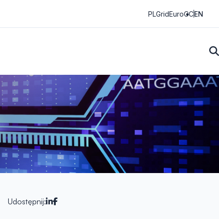
PLGrid
EuroCC
EN
Udostępnij: