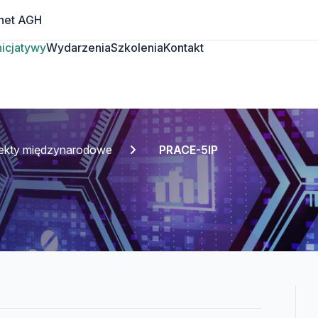
net AGH
Inicjatywy
Wydarzenia
Szkolenia
Kontakt
jekty międzynarodowe
PRACE-5IP