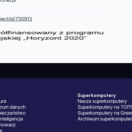
ronet.pl
oject/id/730913
Superkomputery
ura
Nasze superkomputery
ntrum danych
Superkomputery na TOP
pieczeństwo
Superkomputery na Gre
nteligencja
Archiwum superkomputer
nowacji
je