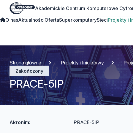
Akademickie Centrum Komputerowe Cyfro
O nas
Aktualności
Oferta
Superkomputery
Sieci
Projekty i 
Strona główna
Projekty i Inicjatywy
Pro
Zakończony
PRACE-5IP
Akronim:
PRACE-5IP