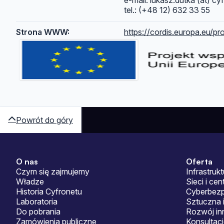
e-mail: lukasz.dutka (at) cyf
tel.: (+48 12) 632 33 55
Strona WWW:
https://cordis.europa.eu/pr
Powrót do góry
O nas
Oferta
Sitemap
Czym się zajmujemy
Infrastrukt
Władze
Sieci i ce
Historia Cyfronetu
Cyberbez
Laboratoria
Sztuczna i
Do pobrania
Rozwój in
Zamówienia publiczne
Konsultac