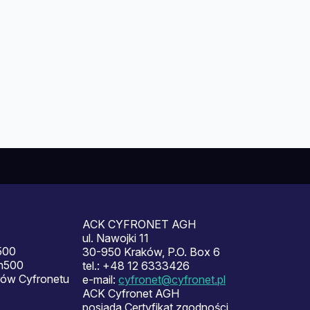
ACK CYFRONET AGH
ul. Nawojki 11
500
30-950 Kraków, P.O. Box 6
en500
tel.: +48 12 6333426
ów Cyfronetu
e-mail:
cyfronet@cyfronet.pl
ACK Cyfronet AGH
posiada Certyfikat zgodności