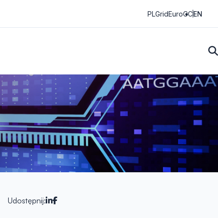
PLGrid
EuroCC
EN
Udostępnij: