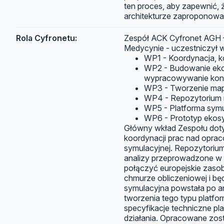
ten proces, aby zapewnić, 
architekturze zaproponow
Rola Cyfronetu:
Zespół ACK Cyfronet AGH 
Medycynie - uczestniczył w
WP1 - Koordynacja, ko
WP2 - Budowanie eko
wypracowywanie kon
WP3 - Tworzenie map
WP4 - Repozytorium m
WP5 - Platforma symu
WP6 - Prototyp ekosys
Główny wkład Zespołu dot
koordynacji prac nad opra
symulacyjnej. Repozytoriu
analizy przeprowadzone w
połączyć europejskie zasoby
chmurze obliczeniowej i bę
symulacyjna powstała po a
tworzenia tego typu platfo
specyfikacje techniczne pl
działania. Opracowane zost