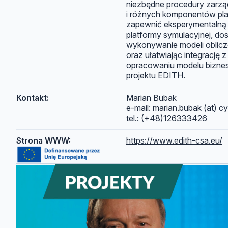
niezbędne procedury zarzą
i różnych komponentów pl
zapewnić eksperymentalną
platformy symulacyjnej, do
wykonywanie modeli oblic
oraz ułatwiając integrację 
opracowaniu modelu bizne
projektu EDITH.
Kontakt:
Marian Bubak
e-mail: marian.bubak (at) cy
tel.: (+48)126333426
Strona WWW:
https://www.edith-csa.eu/