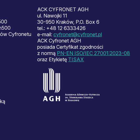
ACK CYFRONET AGH
ul. Nawojki 11
500
30-950 Kraków, P.O. Box 6
en500
tel.: +48 12 6333426
ów Cyfronetu
e-mail:
cyfronet@cyfronet.pl
ACK Cyfronet AGH
posiada Certyfikat zgodności
z normą
PN-EN ISO/IEC 27001:2023-08
oraz Etykietę
TISAX
ską