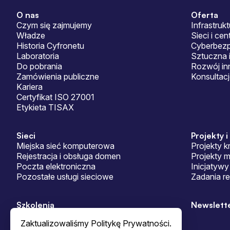
O nas
Oferta
Sitemap
Czym się zajmujemy
Infrastrukt
Władze
Sieci i ce
Historia Cyfronetu
Cyberbez
Laboratoria
Sztuczna i
Do pobrania
Rozwój in
Zamówienia publiczne
Konsultac
Kariera
Certyfikat ISO 27001
Etykieta TISAX
Sieci
Projekty i
Miejska sieć komputerowa
Projekty k
Rejestracja i obsługa domen
Projekty 
Poczta elektroniczna
Inicjatywy
Pozostałe usługi sieciowe
Zadania r
Szkolenia
Newslett
Zaktualizowaliśmy Politykę Prywatności.