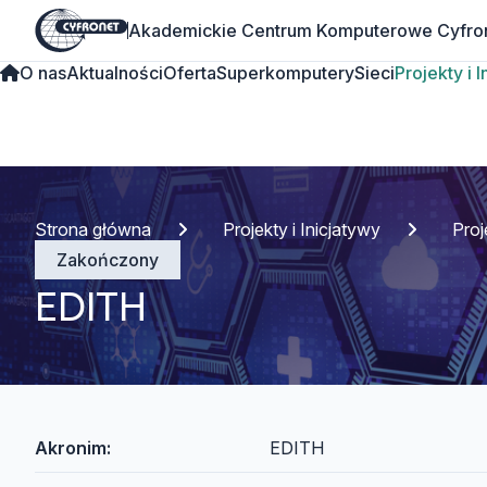
Akademickie Centrum Komputerowe Cyfro
O nas
Aktualności
Oferta
Superkomputery
Sieci
Projekty i 
Strona główna
Projekty i Inicjatywy
Pro
Zakończony
EDITH
Akronim:
EDITH