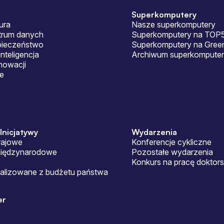
Superkomputery
ura
Nasze superkomputery
ntrum danych
Superkomputery na TOP
pieczeństwo
Superkomputery na Gre
nteligencja
Archiwum superkomputer
nowacji
je
 Inicjatywy
Wydarzenia
rajowe
Konferencje cykliczne
międzynarodowe
Pozostałe wydarzenia
Konkurs na pracę doktor
ealizowane z budżetu państwa
er