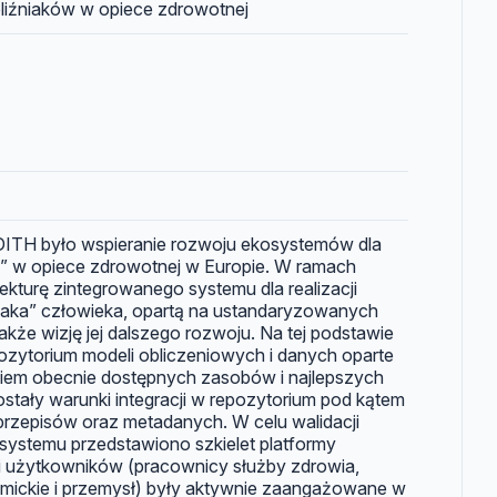
liźniaków w opiece zdrowotnej
ITH było wspieranie rozwoju ekosystemów dla
w” w opiece zdrowotnej w Europie. W ramach
ekturę zintegrowanego systemu dla realizacji
niaka” człowieka, opartą na ustandaryzowanych
kże wizję jej dalszego rozwoju. Na tej podstawie
ozytorium modeli obliczeniowych i danych oparte
iem obecnie dostępnych zasobów i najlepszych
ostały warunki integracji w repozytorium pod kątem
zepisów oraz metadanych. W celu walidacji
systemu przedstawiono szkielet platformy
i użytkowników (pracownicy służby zdrowia,
emickie i przemysł) były aktywnie zaangażowane w