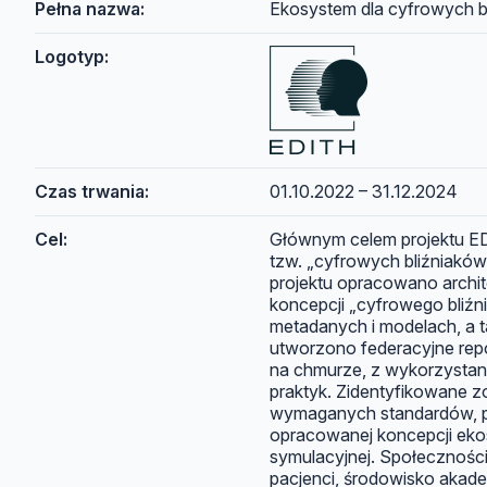
Pełna nazwa:
Ekosystem dla cyfrowych b
Logotyp:
Czas trwania:
01.10.2022 – 31.12.2024
Cel:
Głównym celem projektu ED
tzw. „cyfrowych bliźniakó
projektu opracowano archit
koncepcji „cyfrowego bliź
metadanych i modelach, a ta
utworzono federacyjne rep
na chmurze, z wykorzystan
praktyk. Zidentyfikowane z
wymaganych standardów, pr
opracowanej koncepcji eko
symulacyjnej. Społecznośc
pacjenci, środowisko akad