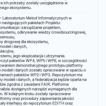
że ich potrzeby zostały uwzględnione w
anego ekosystemu.
– Laboratorium Metod Informatycznych w
 następujących pakietach Projektu:
munikacja i zarządzanie projektem,
systemu, odkrywanie wiedzy crowdsourcingowej,
sensusu,
y drogowej dla ekosystemu,
odeli i danych,
lacyjna,
temu, jego eksploatacja i utrzymanie.
yczył pakietów WP4, WP5 i WP6, w szczególności
cowaniem demonstracyjnego prototypu platformy
m modeli i danych zostało opracowane w oparciu o
 ramach pakietów WP2 i WP3. Repozytorium ma
 modeli i danych, a federalizacja będzie oparta na
dzie zgodna z zasadami FAIR. Platforma
nalizie dostępnych narzędzi wymaganych dla
rm. W kolejnym kroku zostały opracowane
atformy oraz procedury zapewniania jakości
ały interfejsy do repozytorium EDITH oraz