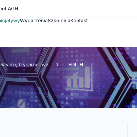
net AGH
Inicjatywy
Wydarzenia
Szkolenia
Kontakt
jekty międzynarodowe
EDITH