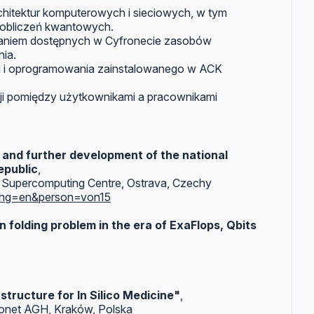
hitektur komputerowych i sieciowych, w tym
obliczeń kwantowych.
taniem dostępnych w Cyfronecie zasobów
ia.
tu i oprogramowania zainstalowanego w ACK
acji pomiędzy użytkownikami a pracownikami
s and further development of the national
epublic
,
l Supercomputing Centre, Ostrava, Czechy
lang=en&person=von15
folding problem in the era of ExaFlops, Qbits
tructure for In Silico Medicine"
,
ronet AGH, Kraków, Polska