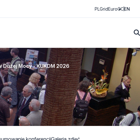
PLGrid
EuroCC
EN
w Dużej Mocy - KUKDM 2026
umowanie konferencji
Galeria zdjęć