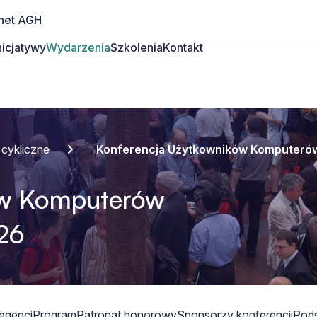
net AGH
Inicjatywy
Wydarzenia
Szkolenia
Kontakt
 cykliczne
Konferencja Użytkowników Komputeró
ów Komputerów
26
legenci
Program
Patronat honorowy
Sponsorzy konferencji
Pods