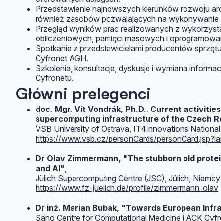
Przedstawienie najnowszych kierunków rozwoju arc
również zasobów pozwalających na wykonywanie 
Przegląd wyników prac realizowanych z wykorzys
obliczeniowych, pamięci masowych i oprogramowan
Spotkanie z przedstawicielami producentów sprzę
Cyfronet AGH.
Szkolenia, konsultacje, dyskusje i wymiana inform
Cyfronetu.
Główni prelegenci
doc. Mgr. Vít Vondrák, Ph.D., Current activitie
supercomputing infrastructure of the Czech R
VSB University of Ostrava, IT4Innovations Nationa
https://www.vsb.cz/personCards/personCard.jsp?
Dr Olav Zimmermann, "The stubborn old protein 
and AI"
,
Jülich Supercomputing Centre (JSC), Jülich, Niemcy
https://www.fz-juelich.de/profile/zimmermann_olav
Dr inż. Marian Bubak, "Towards European Infras
Sano Centre for Computational Medicine i ACK Cyf