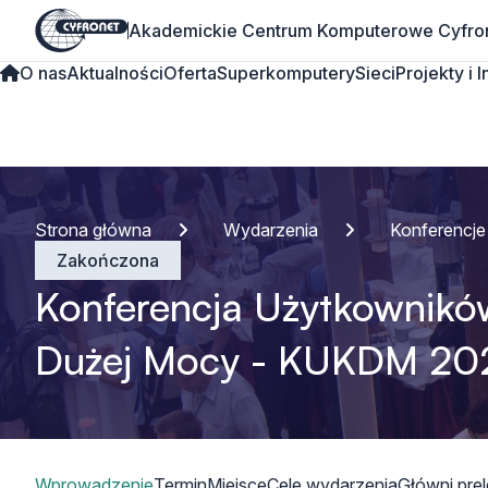
Akademickie Centrum Komputerowe Cyfro
O nas
Aktualności
Oferta
Superkomputery
Sieci
Projekty i 
Strona główna
Wydarzenia
Konferencje
Zakończona
Konferencja Użytkownik
Dużej Mocy - KUKDM 20
Spis treści
Wprowadzenie
Termin
Miejsce
Cele wydarzenia
Główni pre