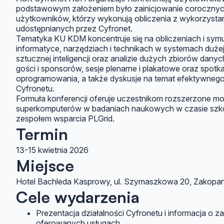
podstawowym założeniem było zainicjowanie coroczny
użytkowników, którzy wykonują obliczenia z wykorzyst
udostępnianych przez Cyfronet.
Tematyka KU KDM koncentruje się na obliczeniach i symu
informatyce, narzędziach i technikach w systemach duże
sztucznej inteligencji oraz analizie dużych zbiorów dan
gości i sponsorów, sesje plenarne i plakatowe oraz spot
oprogramowania, a także dyskusje na temat efektywneg
Cyfronetu.
Formuła konferencji oferuje uczestnikom rozszerzone mo
superkomputerów w badaniach naukowych w czasie szkol
zespołem wsparcia PLGrid.
Termin
13-15 kwietnia 2026
Miejsce
Hotel Bachleda Kasprowy, ul. Szymaszkowa 20, Zakopa
Cele wydarzenia
Prezentacja działalności Cyfronetu i informacja o
oferowanych usługach.