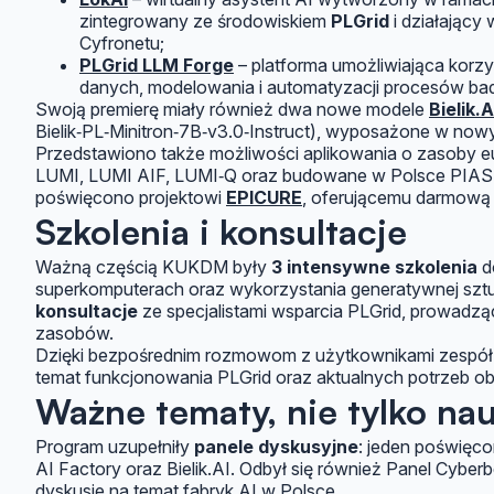
zintegrowany ze środowiskiem
PLGrid
i działający 
Cyfronetu;
PLGrid LLM Forge
– platforma umożliwiająca korz
danych, modelowania i automatyzacji procesów b
Swoją premierę miały również dwa nowe modele
Bielik.A
Bielik‑PL‑Minitron‑7B‑v3.0‑Instruct), wyposażone w nowy
Przedstawiono także możliwości aplikowania o zasoby eur
LUMI, LUMI AIF, LUMI‑Q oraz budowane w Polsce PIAS
poświęcono projektowi
EPICURE
, oferującemu darmową 
Szkolenia i konsultacje
Ważną częścią KUKDM były
3 intensywne szkolenia
d
superkomputerach oraz wykorzystania generatywnej sztuc
konsultacje
ze specjalistami wsparcia PLGrid, prowadz
zasobów.
Dzięki bezpośrednim rozmowom z użytkownikami zespół 
temat funkcjonowania PLGrid oraz aktualnych potrzeb o
Ważne tematy, nie tylko na
Program uzupełniły
panele dyskusyjne
: jeden poświęco
AI Factory oraz Bielik.AI. Odbył się również Panel Cybe
dyskusje na temat fabryk AI w Polsce.