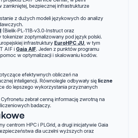
w zamkniętej, bezpiecznej infrastrukturze
ystanie z dużych modeli językowych do analizy
adawczych.
I
(Bielik‑PL‑11B‑v3.0‑Instruct oraz
 tokenizer zoptymalizowany pod język polski.
opejskiej infrastruktury
EuroHPC JU
, w tym
T AIF i
Gaia AIF
. Jeden z punktów programu
pomoc w optymalizacji i skalowaniu kodów.
otyczące efektywnych obliczeń na
znej inteligencji. Równolegle odbywały się
liczne
ące do lepszego wykorzystania przyznanych
Cyfronetu zebrał cenną informację zwrotną na
bliczeniowych badaczy.
ukowe
ny centrom HPC i PLGrid, a drugi inicjatywie Gaia
rbezpieczeństwa dla uczelni wyższych oraz