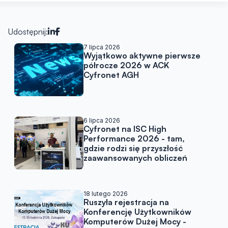
Udostępnij:
Artykuły w podobnej tematy
7 lipca 2026
Wyjątkowo aktywne pierwsze
półrocze 2026 w ACK
Cyfronet AGH
6 lipca 2026
Cyfronet na ISC High
Performance 2026 - tam,
gdzie rodzi się przyszłość
zaawansowanych obliczeń
18 lutego 2026
Ruszyła rejestracja na
Konferencję Użytkowników
Komputerów Dużej Mocy -