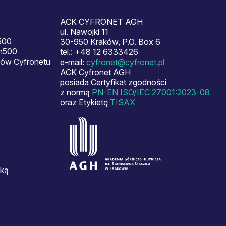
ACK CYFRONET AGH
ul. Nawojki 11
500
30-950 Kraków, P.O. Box 6
en500
tel.: +48 12 6333426
ów Cyfronetu
e-mail:
cyfronet@cyfronet.pl
ACK Cyfronet AGH
posiada Certyfikat zgodności
z normą
PN-EN ISO/IEC 27001:2023-08
oraz Etykietę
TISAX
ską