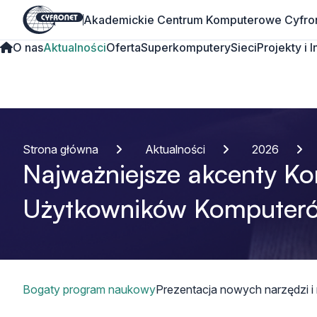
Akademickie Centrum Komputerowe Cyfro
O nas
Aktualności
Oferta
Superkomputery
Sieci
Projekty i 
Strona główna
Aktualności
2026
Najważniejsze akcenty Kon
Użytkowników Komputeró
Spis treści
Bogaty program naukowy
Prezentacja nowych narzędzi i