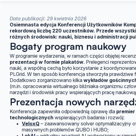
Data publikacji: 29 kwietnia 2026
Osiemnasta edycja Konferencji Użytkowników Kom
rekordową liczbę 220 uczestników. Przede wszystki
różnych środowisk: nauki, biznesu i administracji pu
Bogaty program naukowy
W programie wydarzenia, w ramach części objętej recenz
prezentacji w formie plakatów
. Prelegenci reprezento
nauki, a wspólną cechą było korzystanie z koordynowanej
PLGrid. W ten sposób konferencja stworzyła prawdziwe 
Dodatkowo zorganizowano kilka
wykładów gościnnyc
(m.in. opracowania wirtualnego bliźniaka organizmu czło
narzędzi i środowisk pracy wspierających pracę naukową
Prezentacja nowych narzędz
Konferencja zapewniła odpowiednią oprawę dla
premier
technologicznych
wspierających badania i rozwój:
VeloxQ
– zaawansowany solver optymalizacyjny o
masywnych problemów QUBO i HUBO;
LokAI
– wirtualny asystent AI wytworzony w ramach 