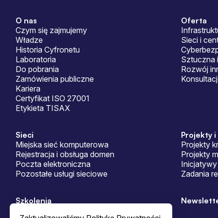
O nas
Oferta
Sitemap
Czym się zajmujemy
Infrastrukt
Władze
Sieci i ce
Historia Cyfronetu
Cyberbez
Laboratoria
Sztuczna i
Do pobrania
Rozwój in
Zamówienia publiczne
Konsultac
Kariera
Certyfikat ISO 27001
Etykieta TISAX
Sieci
Projekty i
Miejska sieć komputerowa
Projekty k
Rejestracja i obsługa domen
Projekty 
Poczta elektroniczna
Inicjatywy
Pozostałe usługi sieciowe
Zadania r
Szkolenia
Newslett