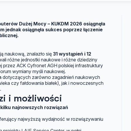
puterów Dużej Mocy – KUKDM 2026 osiągnęła
m jednak osiągnęła sukces poprzez łączenie
blicznej.
ją naukową, znalazło się
31 wystąpień i 12
wali różne jednostki naukowe i różne dziedziny
 przez ACK Cyfronet AGH polskiej infrastruktury
forum wymiany myśli naukowej.
h
dotyczących zarówno zagadnień naukowych
wieka czy fałdowania białek), jak i nowoczesnych
.
i i możliwości
 kilku najnowszych rozwiązań
ferujący najwyższą wydajność w rozwiązywaniu
projektu LAIF Service Center, w pełni