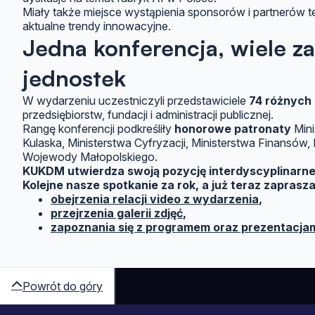
Miały także miejsce wystąpienia sponsorów i partnerów 
aktualne trendy innowacyjne.
Jedna konferencja, wiele z
jednostek
W wydarzeniu uczestniczyli przedstawiciele
74 różnych
przedsiębiorstw, fundacji i administracji publicznej.
Rangę konferencji podkreśliły
honorowe patronaty
Mini
Kulaska, Ministerstwa Cyfryzacji, Ministerstwa Finansów,
Wojewody Małopolskiego.
KUKDM utwierdza swoją pozycję interdyscyplinarne
Kolejne nasze spotkanie za rok, a już teraz zapras
obejrzenia relacji video z wydarzenia
,
przejrzenia galerii zdjęć
,
zapoznania się z programem oraz prezentacjami
Powrót do góry