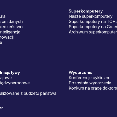
Superkomputery
ura
Nasze superkomputery
ntrum danych
Superkomputery na TOP
pieczeństwo
Superkomputery na Gre
nteligencja
Archiwum superkomputer
nowacji
je
 Inicjatywy
Wydarzenia
rajowe
Konferencje cykliczne
międzynarodowe
Pozostałe wydarzenia
Konkurs na pracę doktor
ealizowane z budżetu państwa
er