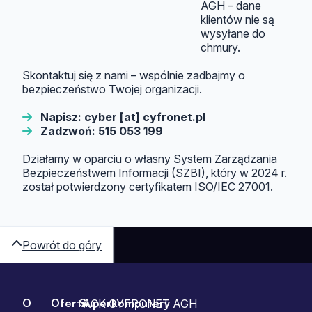
AGH – dane
klientów nie są
wysyłane do
chmury.
Skontaktuj się z nami – wspólnie zadbajmy o
bezpieczeństwo Twojej organizacji.
Napisz: cyber [at] cyfronet.pl
Zadzwoń: 515 053 199
Działamy w oparciu o własny System Zarządzania
Bezpieczeństwem Informacji (SZBI), który w 2024 r.
został potwierdzony
certyfikatem ISO/IEC 27001
.
Powrót do góry
O
Oferta
Superkomputery
Sitemap
ACK CYFRONET AGH