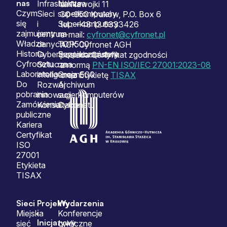
nas
Infrastruktura
Nasze
ul. Nawojki 11
Czym
Sieci
superkomputery
30-950 Kraków, P.O. Box 6
się
i
Superkomputery
tel.: +48 12 6333426
zajmujemy
centrum
na
e-mail:
cyfronet@cyfronet.pl
Władze
danych
TOP500
ACK Cyfronet AGH
Historia
Cyberbezpieczeństwo
Superkomputery
posiada Certyfikat zgodności
Cyfronetu
Sztuczna
na
z normą
PN-EN ISO/IEC 27001:2023-08
Laboratoria
inteligencja
Green500
oraz Etykietę
TISAX
Do
Rozwój
Archiwum
pobrania
innowacji
superkomputerów
Zamówienia
Konsultacje
Cyfronetu
publiczne
Kariera
Certyfikat
ISO
27001
Etykieta
TISAX
Sieci
Projekty
Wydarzenia
i
Miejska
Konferencje
Inicjatywy
sieć
cykliczne