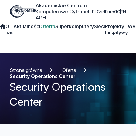
Akademickie Centrum
Komputerowe Cyfronet
PLGrid
EuroCC
EN
AGH
O
Aktualności
Oferta
Superkomputery
Sieci
Projekty i
Wy
nas
Inicjatywy
Strona główna
Oferta
Security Operations Center
Security Operations
Center