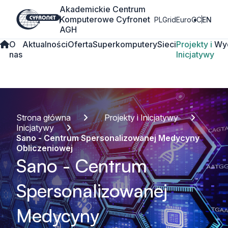
Akademickie Centrum
Komputerowe Cyfronet
PLGrid
EuroCC
EN
AGH
O
Aktualności
Oferta
Superkomputery
Sieci
Projekty i
Wy
nas
Inicjatywy
Strona główna
Projekty i Inicjatywy
Inicjatywy
Sano - Centrum Spersonalizowanej Medycyny
Obliczeniowej
Sano - Centrum
Spersonalizowanej
Medycyny