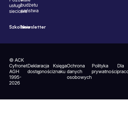
budżetu
usługi
państwa
sieciowe
Szkolenia
Newsletter
© ACK
Cyfronet
Deklaracja
Księga
Ochrona
Polityka
Dla
AGH
dostępności
znaku
danych
prywatności
prac
1995-
osobowych
2026