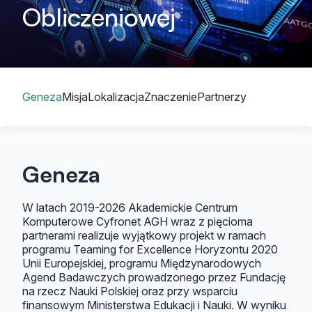
Obliczeniowej
Spis treści
Geneza
Misja
Lokalizacja
Znaczenie
Partnerzy
Geneza
W latach 2019-2026 Akademickie Centrum
Komputerowe Cyfronet AGH wraz z pięcioma
partnerami realizuje wyjątkowy projekt w ramach
programu Teaming for Excellence Horyzontu 2020
Unii Europejskiej, programu Międzynarodowych
Agend Badawczych prowadzonego przez Fundację
na rzecz Nauki Polskiej oraz przy wsparciu
finansowym Ministerstwa Edukacji i Nauki. W wyniku