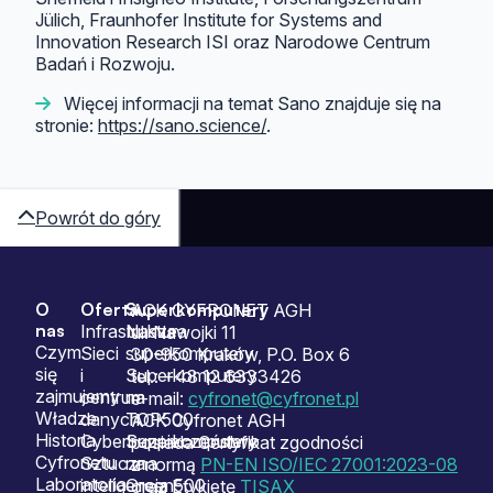
Jülich, Fraunhofer Institute for Systems and
Innovation Research ISI oraz Narodowe Centrum
Badań i Rozwoju.
Więcej informacji na temat Sano znajduje się na
stronie:
https://sano.science/
.
Powrót do góry
O
Oferta
Superkomputery
Sitemap
ACK CYFRONET AGH
nas
Infrastruktura
Nasze
ul. Nawojki 11
Czym
Sieci
superkomputery
30-950 Kraków, P.O. Box 6
się
i
Superkomputery
tel.: +48 12 6333426
zajmujemy
centrum
na
e-mail:
cyfronet@cyfronet.pl
Władze
danych
TOP500
ACK Cyfronet AGH
Historia
Cyberbezpieczeństwo
Superkomputery
posiada Certyfikat zgodności
Cyfronetu
Sztuczna
na
z normą
PN-EN ISO/IEC 27001:2023-08
Laboratoria
inteligencja
Green500
oraz Etykietę
TISAX