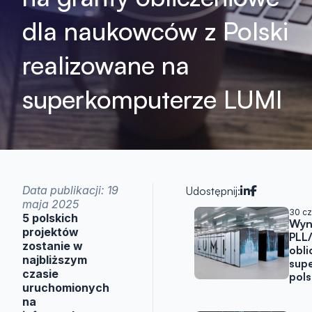
dla naukowców z Polski
realizowane na
superkomputerze LUMI
Data publikacji: 19
Udostępnij:
maja 2025
Artykuły w 
30 c
5 polskich
Wyni
projektów
PLL
zostanie w
obl
najbliższym
sup
czasie
pol
uruchomionych
na