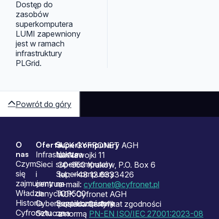
Dostęp do
zasobów
superkomputera
LUMI zapewniony
jest w ramach
infrastruktury
PLGrid.
Powrót do góry
O
Oferta
Superkomputery
Sitemap
ACK CYFRONET AGH
nas
Infrastruktura
Nasze
ul. Nawojki 11
Czym
Sieci
superkomputery
30-950 Kraków, P.O. Box 6
się
i
Superkomputery
tel.: +48 12 6333426
zajmujemy
centrum
na
e-mail:
cyfronet@cyfronet.pl
Władze
danych
TOP500
ACK Cyfronet AGH
Historia
Cyberbezpieczeństwo
Superkomputery
posiada Certyfikat zgodności
Cyfronetu
Sztuczna
na
z normą
PN-EN ISO/IEC 27001:2023-08