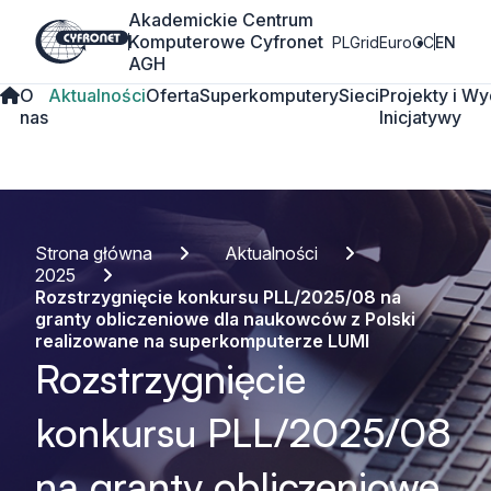
Akademickie Centrum
Komputerowe Cyfronet
PLGrid
EuroCC
EN
AGH
O
Aktualności
Oferta
Superkomputery
Sieci
Projekty i
Wy
nas
Inicjatywy
Strona główna
Aktualności
2025
Rozstrzygnięcie konkursu PLL/2025/08 na
granty obliczeniowe dla naukowców z Polski
realizowane na superkomputerze LUMI
Rozstrzygnięcie
konkursu PLL/2025/08
na granty obliczeniowe