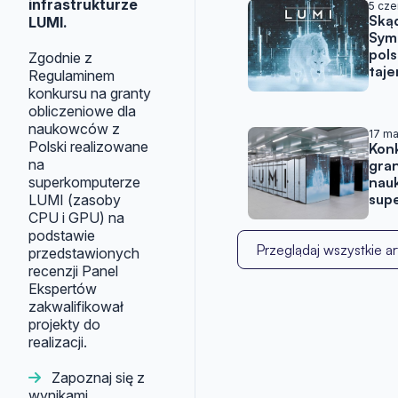
infrastrukturze
5 cz
Skąd
LUMI.
Sym
pols
Zgodnie z
taj
Regulaminem
konkursu na granty
obliczeniowe dla
naukowców z
17 ma
Polski realizowane
Kon
na
gran
superkomputerze
nau
sup
LUMI (zasoby
CPU i GPU) na
podstawie
Przeglądaj wszystkie ar
przedstawionych
recenzji Panel
Ekspertów
zakwalifikował
projekty do
realizacji.
Zapoznaj się z
wynikami