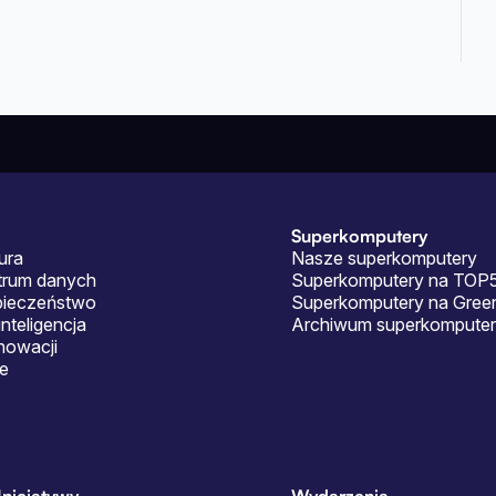
Superkomputery
ura
Nasze superkomputery
ntrum danych
Superkomputery na TOP
pieczeństwo
Superkomputery na Gre
nteligencja
Archiwum superkomputer
nowacji
je