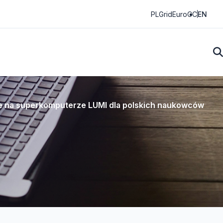
PLGrid
EuroCC
EN
we na superkomputerze LUMI dla polskich naukowców