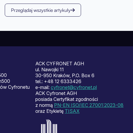
Przeglądaj wszystkie artykuły
ACK CYFRONET AGH
ul. Nawojki 11
500
30-950 Kraków, P.O. Box 6
en500
tel.: +48 12 6333426
ów Cyfronetu
e-mail:
cyfronet@cyfronet.pl
ACK Cyfronet AGH
posiada Certyfikat zgodności
z normą
PN-EN ISO/IEC 27001:2023-08
oraz Etykietę
TISAX