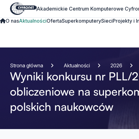
Akademickie Centrum Komputerowe Cyfro
O nas
Aktualności
Oferta
Superkomputery
Sieci
Projekty i 
Strona główna
Aktualności
2026
Wyniki konkursu nr PLL/
obliczeniowe na superko
polskich naukowców