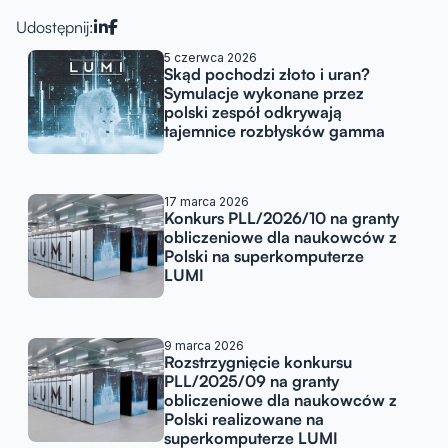
Udostępnij:
Artykuły w podobnej tematy
5 czerwca 2026
Skąd pochodzi złoto i uran?
Symulacje wykonane przez
polski zespół odkrywają
tajemnice rozbłysków gamma
17 marca 2026
Konkurs PLL/2026/10 na granty
obliczeniowe dla naukowców z
Polski na superkomputerze
LUMI
9 marca 2026
Rozstrzygnięcie konkursu
PLL/2025/09 na granty
obliczeniowe dla naukowców z
Polski realizowane na
superkomputerze LUMI