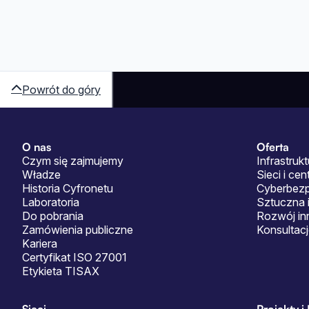
Powrót do góry
O nas
Oferta
Sitemap
Czym się zajmujemy
Infrastrukt
Władze
Sieci i ce
Historia Cyfronetu
Cyberbez
Laboratoria
Sztuczna i
Do pobrania
Rozwój in
Zamówienia publiczne
Konsultac
Kariera
Certyfikat ISO 27001
Etykieta TISAX