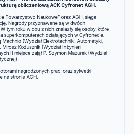
trukturę obliczeniową ACK Cyfronet AGH.
kie Towarzystwo Naukowe” oraz AGH, sięga
dycję. Nagrody przyznawane są w dwóch
 W tym roku w obu z nich znalazły się osoby, które
a superkomputerach działających w Cyfronecie.
ę Machnio (Wydział Elektrotechniki, Automatyki,
 P. Miłosz Kożusznik (Wydział Inżynierii
cyjnych II miejsce zajął P. Szymon Mazurek (Wydział
dycznej).
motorami nagrodzonych prac, oraz sylwetki
e na stronie AGH
.