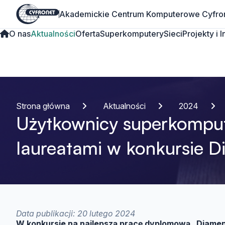
Akademickie Centrum Komputerowe Cyfro
O nas
Aktualności
Oferta
Superkomputery
Sieci
Projekty i 
Strona główna
Aktualności
2024
Użytkownicy superkompu
laureatami w konkursie 
Data publikacji: 20 lutego 2024
W konkursie na najlepszą pracę dyplomową „Diamen