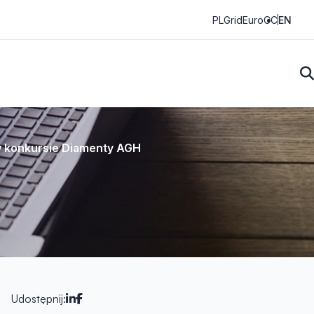
PLGrid
EuroCC
EN
w konkursie Diamenty AGH
Udostępnij: