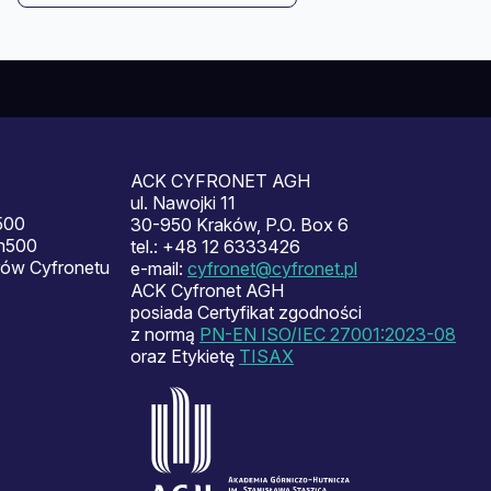
ACK CYFRONET AGH
ul. Nawojki 11
500
30-950 Kraków, P.O. Box 6
en500
tel.: +48 12 6333426
ów Cyfronetu
e-mail:
cyfronet@cyfronet.pl
ACK Cyfronet AGH
posiada Certyfikat zgodności
z normą
PN-EN ISO/IEC 27001:2023-08
oraz Etykietę
TISAX