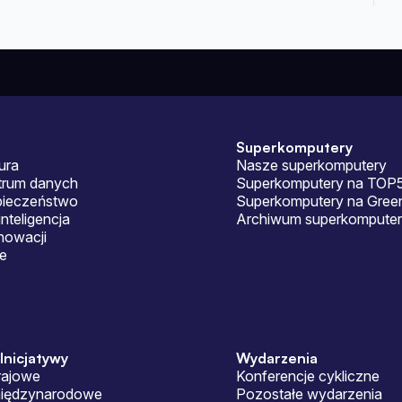
Superkomputery
ura
Nasze superkomputery
ntrum danych
Superkomputery na TOP
pieczeństwo
Superkomputery na Gre
nteligencja
Archiwum superkomputer
nowacji
je
 Inicjatywy
Wydarzenia
rajowe
Konferencje cykliczne
międzynarodowe
Pozostałe wydarzenia