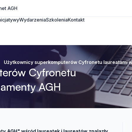
net AGH
Inicjatywy
Wydarzenia
Szkolenia
Kontakt
Użytkownicy superkomputerów Cyfronetu laureatami 
terów Cyfronetu
Diamenty AGH
ty AGH" wśród laureatek i laureatów znalazły