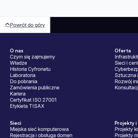
Powrót do góry
O nas
Oferta
Sitemap
Czym się zajmujemy
Infrastrukt
Władze
Sieci i ce
Historia Cyfronetu
Cyberbez
Laboratoria
Sztuczna i
Do pobrania
Rozwój in
Zamówienia publiczne
Konsultac
Kariera
Certyfikat ISO 27001
Etykieta TISAX
Sieci
Projekty i
Miejska sieć komputerowa
Projekty k
Rejestracja i obsługa domen
Projekty 