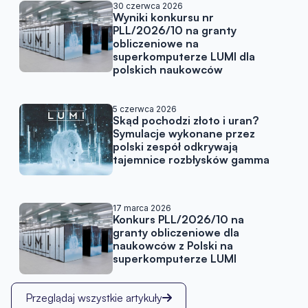
Artykuły w podobnej tematy
30 czerwca 2026
Wyniki konkursu nr
PLL/2026/10 na granty
obliczeniowe na
superkomputerze LUMI dla
polskich naukowców
5 czerwca 2026
Skąd pochodzi złoto i uran?
Symulacje wykonane przez
polski zespół odkrywają
tajemnice rozbłysków gamma
17 marca 2026
Konkurs PLL/2026/10 na
granty obliczeniowe dla
naukowców z Polski na
superkomputerze LUMI
Przeglądaj wszystkie artykuły