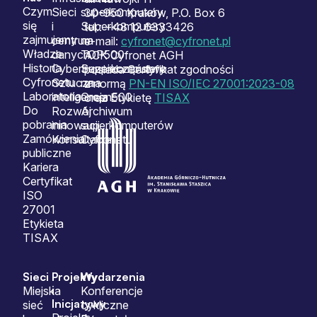
Czym
Sieci
superkomputery
30-950 Kraków, P.O. Box 6
się
i
Superkomputery
tel.: +48 12 6333426
zajmujemy
centrum
na
e-mail:
cyfronet@cyfronet.pl
Władze
danych
TOP500
ACK Cyfronet AGH
Historia
Cyberbezpieczeństwo
Superkomputery
posiada Certyfikat zgodności
Cyfronetu
Sztuczna
na
z normą
PN-EN ISO/IEC 27001:2023-08
Laboratoria
inteligencja
Green500
oraz Etykietę
TISAX
Do
Rozwój
Archiwum
pobrania
innowacji
superkomputerów
Zamówienia
Konsultacje
Cyfronetu
publiczne
Kariera
Certyfikat
ISO
27001
Etykieta
TISAX
Sieci
Projekty
Wydarzenia
i
Miejska
Konferencje
Inicjatywy
sieć
cykliczne