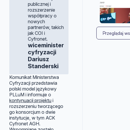
publicznej i
rozszerzenie
współpracy o
nowych
partnerów, takich
jak COI i
Przeglądaj ws
Cyfronet.
wiceminister
cyfryzacji
Dariusz
Standerski
Komunikat Ministerstwa
Cyfryzacji przedstawia
polski model językowy
PLLuM i informuje o
kontynuacji projektu
i
rozszerzeniu tworzącego
go konsorcjum o dwie
instytucje, w tym ACK
Cyfronet AGH.
Wspomniane zostało