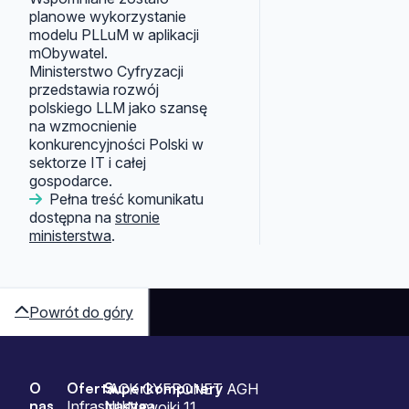
planowe wykorzystanie
modelu PLLuM w aplikacji
mObywatel.
Ministerstwo Cyfryzacji
przedstawia rozwój
polskiego LLM jako szansę
na wzmocnienie
konkurencyjności Polski w
sektorze IT i całej
gospodarce.
Pełna treść komunikatu
dostępna na
stronie
ministerstwa
.
Powrót do góry
O
Oferta
Superkomputery
Sitemap
ACK CYFRONET AGH
nas
Infrastruktura
Nasze
ul. Nawojki 11