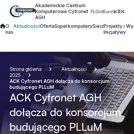
Akademickie Centrum
Komputerowe Cyfronet
PLGrid
EuroCC
EN
AGH
O
Aktualności
Oferta
Superkomputery
Sieci
Projekty i
Wy
nas
Inicjatywy
Strona główna
Aktualności
2025
ACK Cyfronet AGH dołącza do konsorcjum
budującego PLLuM
ACK Cyfronet AGH
dołącza do konsorcjum
budującego PLLuM