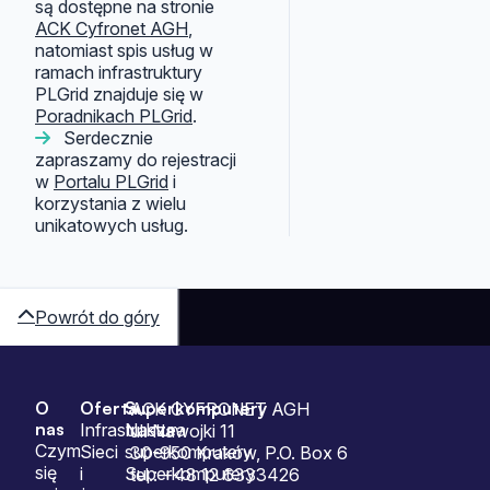
są dostępne na stronie
ACK Cyfronet AGH
,
natomiast spis usług w
ramach infrastruktury
PLGrid znajduje się w
Poradnikach PLGrid
.
Serdecznie
zapraszamy do rejestracji
w
Portalu PLGrid
i
korzystania z wielu
unikatowych usług.
Powrót do góry
O
Oferta
Superkomputery
Sitemap
ACK CYFRONET AGH
nas
Infrastruktura
Nasze
ul. Nawojki 11
Czym
Sieci
superkomputery
30-950 Kraków, P.O. Box 6
się
i
Superkomputery
tel.: +48 12 6333426