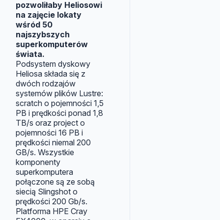
pozwoliłaby Heliosowi
na zajęcie lokaty
wśród 50
najszybszych
superkomputerów
świata.
Podsystem dyskowy
Heliosa składa się z
dwóch rodzajów
systemów plików Lustre:
scratch o pojemności 1,5
PB i prędkości ponad 1,8
TB/s oraz project o
pojemności 16 PB i
prędkości niemal 200
GB/s. Wszystkie
komponenty
superkomputera
połączone są ze sobą
siecią Slingshot o
prędkości 200 Gb/s.
Platforma HPE Cray