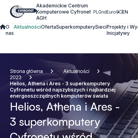
Akademickie Centrum
Komputerowe Cyfronet
PLGrid
EuroCC
EN
AGH
O
Aktualności
Oferta
Superkomputery
Sieci
Projekty i
Wy
nas
Inicjatywy
Strona główna
Aktualności
2023
Helios, Athena i Ares - 3 superkomputery
Cyfronetu wśród najszybszych i najbardziej
energooszczędnych komputerów świata
Helios, Athena i Ares -
3 superkomputery
Cyfronetu wśród