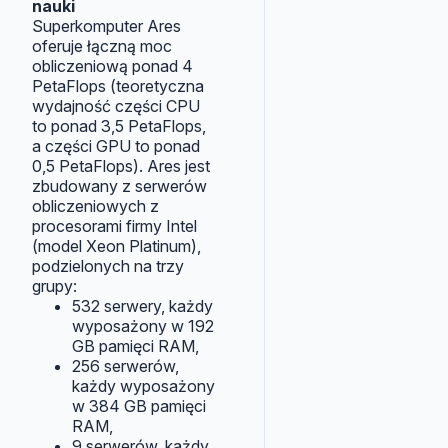
nauki
Superkomputer Ares
oferuje łączną moc
obliczeniową ponad 4
PetaFlops (teoretyczna
wydajność części CPU
to ponad 3,5 PetaFlops,
a części GPU to ponad
0,5 PetaFlops). Ares jest
zbudowany z serwerów
obliczeniowych z
procesorami firmy Intel
(model Xeon Platinum),
podzielonych na trzy
grupy:
532 serwery, każdy
wyposażony w 192
GB pamięci RAM,
256 serwerów,
każdy wyposażony
w 384 GB pamięci
RAM,
9 serwerów, każdy