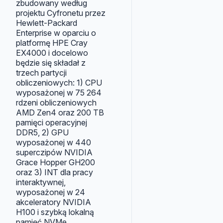
zbudowany według
projektu Cyfronetu przez
Hewlett-Packard
Enterprise w oparciu o
platformę HPE Cray
EX4000 i docelowo
będzie się składał z
trzech partycji
obliczeniowych: 1) CPU
wyposażonej w 75 264
rdzeni obliczeniowych
AMD Zen4 oraz 200 TB
pamięci operacyjnej
DDR5, 2) GPU
wyposażonej w 440
superczipów NVIDIA
Grace Hopper GH200
oraz 3) INT dla pracy
interaktywnej,
wyposażonej w 24
akceleratory NVIDIA
H100 i szybką lokalną
pamięć NVMe.