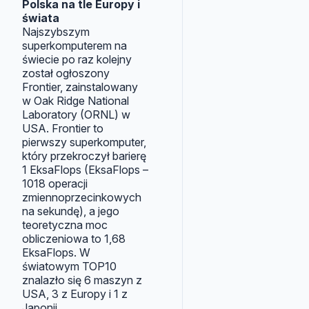
Polska na tle Europy i
świata
Najszybszym
superkomputerem na
świecie po raz kolejny
został ogłoszony
Frontier, zainstalowany
w Oak Ridge National
Laboratory (ORNL) w
USA. Frontier to
pierwszy superkomputer,
który przekroczył barierę
1 EksaFlops (EksaFlops –
1018 operacji
zmiennoprzecinkowych
na sekundę), a jego
teoretyczna moc
obliczeniowa to 1,68
EksaFlops. W
światowym TOP10
znalazło się 6 maszyn z
USA, 3 z Europy i 1 z
Japonii.