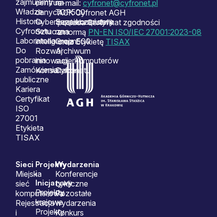
zajmujemy
centrum
na
e-mail:
cyfronet@cyfronet.pl
Władze
danych
TOP500
ACK Cyfronet AGH
Historia
Cyberbezpieczeństwo
Superkomputery
posiada Certyfikat zgodności
Cyfronetu
Sztuczna
na
z normą
PN-EN ISO/IEC 27001:2023-08
Laboratoria
inteligencja
Green500
oraz Etykietę
TISAX
Do
Rozwój
Archiwum
pobrania
innowacji
superkomputerów
Zamówienia
Konsultacje
Cyfronetu
publiczne
Kariera
Certyfikat
ISO
27001
Etykieta
TISAX
Sieci
Projekty
Wydarzenia
i
Miejska
Konferencje
Inicjatywy
sieć
cykliczne
Projekty
komputerowa
Pozostałe
krajowe
Rejestracja
wydarzenia
Projekty
i
Konkurs