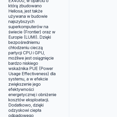
EX4000, w oparciu o
którą zbudowano
Heliosa, jest także
używana w budowie
najszybszych
superkomputerów na
świecie (Frontier) oraz w
Europie (LUMI). Dzięki
bezpośredniemu
chłodzeniu cieczą
partycji CPU i GPU,
możliwe jest osiągnięcie
bardzo niskiego
wskaźnika PUE (Power
Usage Effectiveness) dla
systemu, a w efekcie
zwiększenie jego
efektywności
energetycznej i obniżenie
kosztów eksploatacji.
Dodatkowo, dzięki
odzyskowi ciepła
odpadowego