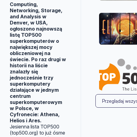
Computing,
Networking, Storage,
and Analysis w
Denver, w USA,
ogłoszono najnowszą
listę TOP500
superkomputerów o
największej mocy
obliczeniowej na
świecie. Po raz drugi w
historii na liście
znalazły się
jednocześnie trzy
superkomputery
działające w jednym
centrum
Przeglądaj wszys
superkomputerowym
w Polsce, w
Cyfronecie: Athena,
Helios i Ares.
Jesienna lista TOP500
(top500.org) to już ósme