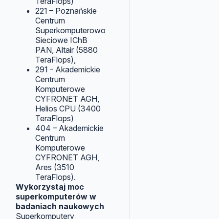
TeraFlops)
221 – Poznańskie
Centrum
Superkomputerowo
Sieciowe IChB
PAN, Altair (5880
TeraFlops),
291 - Akademickie
Centrum
Komputerowe
CYFRONET AGH,
Helios CPU (3400
TeraFlops)
404 – Akademickie
Centrum
Komputerowe
CYFRONET AGH,
Ares (3510
TeraFlops).
Wykorzystaj moc
superkomputerów w
badaniach naukowych
Superkomputery