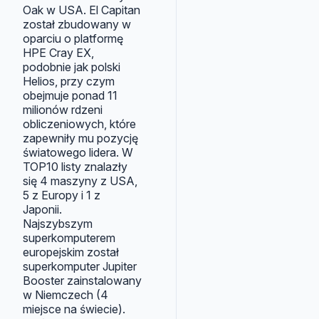
Oak w USA. El Capitan
został zbudowany w
oparciu o platformę
HPE Cray EX,
podobnie jak polski
Helios, przy czym
obejmuje ponad 11
milionów rdzeni
obliczeniowych, które
zapewniły mu pozycję
światowego lidera. W
TOP10 listy znalazły
się 4 maszyny z USA,
5 z Europy i 1 z
Japonii.
Najszybszym
superkomputerem
europejskim został
superkomputer Jupiter
Booster zainstalowany
w Niemczech (4
miejsce na świecie).