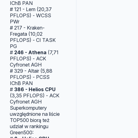
IChB PAN
# 121 - Lem (20,37
PFLOPS) - WCSS
PWr
# 217 - Kraken-
Fregata (10,02
PFLOPS) - CI TASK
PG
#
246 - Athena
(7,71
PFLOPS) - ACK
Cyfronet AGH
# 329 - Altair (5,88
PFLOPS) - PCSS
IChB PAN
#
386 - Helios CPU
(3,35 PFLOPS) - ACK
Cyfronet AGH
Superkomputery
uwzględnione na liście
TOP500 biorą też
udział w rankingu
Green500: