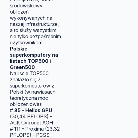
środowiskowy
obliczeń
wykonywanych na
naszej infrastrukturze,
a to służy wszystkim,
nie tylko bezpośrednim
użytkownikom.
Polskie
superkomputery na
listach TOP500 i
Green500
Na liście TOP500
znalazło się 7
superkomputerów z
Polski (w nawiasach
teoretyczna moc
obliczeniowa):
#
85 - Helios GPU
(30,44 PFLOPS) -
ACK Cyfronet AGH
# 111 - Proxima (23,32
PFLOPS) - PCSS