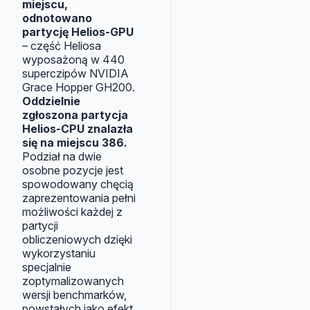
miejscu,
odnotowano
partycję Helios-GPU
– część Heliosa
wyposażoną w 440
superczipów NVIDIA
Grace Hopper GH200.
Oddzielnie
zgłoszona partycja
Helios-CPU znalazła
się na miejscu 386.
Podział na dwie
osobne pozycje jest
spowodowany chęcią
zaprezentowania pełni
możliwości każdej z
partycji
obliczeniowych dzięki
wykorzystaniu
specjalnie
zoptymalizowanych
wersji benchmarków,
powstałych jako efekt