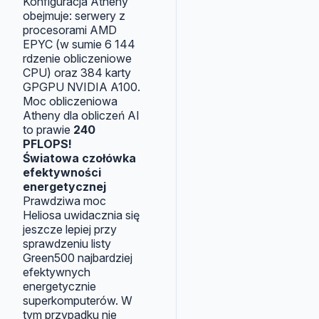
Konfiguracja Atheny
obejmuje: serwery z
procesorami AMD
EPYC (w sumie 6 144
rdzenie obliczeniowe
CPU) oraz 384 karty
GPGPU NVIDIA A100.
Moc obliczeniowa
Atheny dla obliczeń AI
to prawie
240
PFLOPS!
Światowa czołówka
efektywności
energetycznej
Prawdziwa moc
Heliosa uwidacznia się
jeszcze lepiej przy
sprawdzeniu listy
Green500 najbardziej
efektywnych
energetycznie
superkomputerów. W
tym przypadku nie