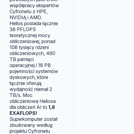
współpracy ekspertów
Cyfronetu z HPE,
NVIDIĄ i AMD.
Helios posiada łącznie
36 PFLOPS
teoretycznej mocy
obliczeniowej, ponad
108 tysięcy rdzeni
obliczeniowych, 460
TB pamięci
operacyjnej i 18 PB
pojemności systemów
dyskowych, które
łącznie oferują
wydajność niemal 2
TB/s. Moc
obliczeniowa Heliosa
dla obliczeń AI to
1,8
EXAFLOPS!
Superkomputer został
zbudowany według
projektu Cyfronetu