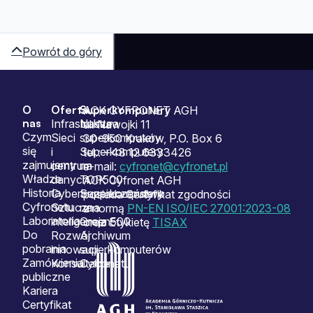
Powrót do góry
O
Oferta
Superkomputery
Sitemap
ACK CYFRONET AGH
nas
Infrastruktura
Nasze
ul. Nawojki 11
Czym
Sieci
superkomputery
30-950 Kraków, P.O. Box 6
się
i
Superkomputery
tel.: +48 12 6333426
zajmujemy
centrum
na
e-mail:
cyfronet@cyfronet.pl
Władze
danych
TOP500
ACK Cyfronet AGH
Historia
Cyberbezpieczeństwo
Superkomputery
posiada Certyfikat zgodności
Cyfronetu
Sztuczna
na
z normą
PN-EN ISO/IEC 27001:2023-08
Laboratoria
inteligencja
Green500
oraz Etykietę
TISAX
Do
Rozwój
Archiwum
pobrania
innowacji
superkomputerów
Zamówienia
Konsultacje
Cyfronetu
publiczne
Kariera
Certyfikat