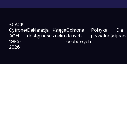
© ACK
Cyfronet
Deklaracja
Księga
Ochrona
Polityka
Dla
AGH
dostępności
znaku
danych
prywatności
prac
1995-
osobowych
2026