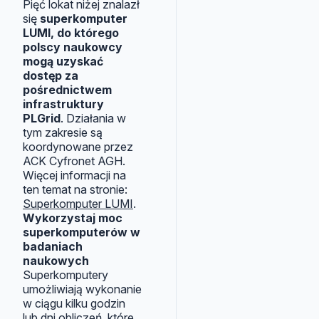
Pięć lokat niżej znalazł
się
superkomputer
LUMI, do którego
polscy naukowcy
mogą uzyskać
dostęp za
pośrednictwem
infrastruktury
PLGrid
. Działania w
tym zakresie są
koordynowane przez
ACK Cyfronet AGH.
Więcej informacji na
ten temat na stronie:
Superkomputer LUMI
.
Wykorzystaj moc
superkomputerów w
badaniach
naukowych
Superkomputery
umożliwiają wykonanie
w ciągu kilku godzin
lub dni obliczeń, które