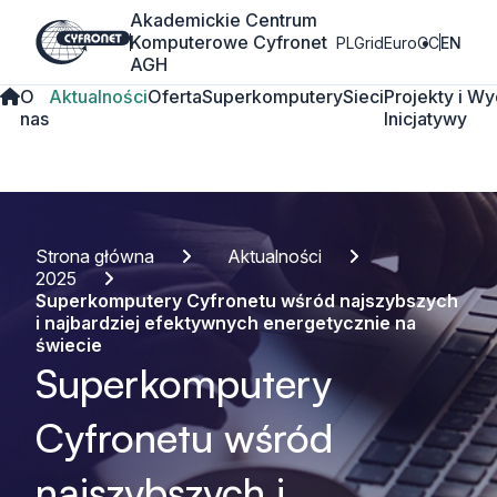
Akademickie Centrum
Komputerowe Cyfronet
PLGrid
EuroCC
EN
AGH
O
Aktualności
Oferta
Superkomputery
Sieci
Projekty i
Wy
nas
Inicjatywy
Strona główna
Aktualności
2025
Superkomputery Cyfronetu wśród najszybszych
i najbardziej efektywnych energetycznie na
świecie
Superkomputery
Cyfronetu wśród
najszybszych i