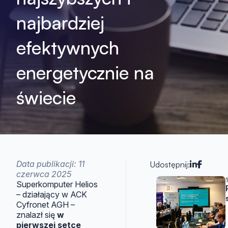
najbardziej
efektywnych
energetycznie na
świecie
Data publikacji: 11
Udostępnij:
czerwca 2025
Artykuły 
Superkomputer Helios
– działający w ACK
Cyfronet AGH –
znalazł się
w
pierwszej setce