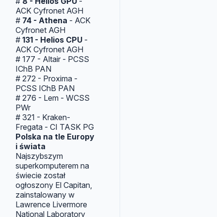
#
8 - Helios GPU
-
ACK Cyfronet AGH
#
74 - Athena
- ACK
Cyfronet AGH
#
131 - Helios CPU
-
ACK Cyfronet AGH
# 177 - Altair - PCSS
IChB PAN
# 272 - Proxima -
PCSS IChB PAN
# 276 - Lem - WCSS
PWr
# 321 - Kraken-
Fregata - CI TASK PG
Polska na tle Europy
i świata
Najszybszym
superkomputerem na
świecie został
ogłoszony El Capitan,
zainstalowany w
Lawrence Livermore
National Laboratory