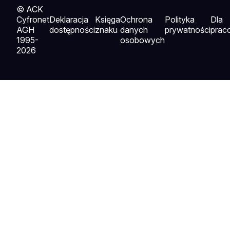
© ACK
Cyfronet
Deklaracja
Księga
Ochrona
Polityka
Dla
AGH
dostępności
znaku
danych
prywatności
prac
1995-
osobowych
2026