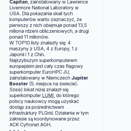
Capitan
, zainstalowany w Lawrence
Livermore National Laboratory w
USA. Dla pokazania skali tych
komputerów warto zaznaczyć, że
pierwszy z nich obejmuje ponad 13,5
miliona rdzeni obliczeniowych, a drugi
ponad 11 milionów.
W TOP10 listy znalazły się: 4
maszyny z USA, 4 z Europy, 1 z
Japonii i 1 z Chin.
Najszybszym superkomputerem
europejskim jest cały czas flagowy
superkomputer EuroHPC JU,
zainstalowany w Niemczech
Jupiter
Booster
(5. miejsce na świecie).
Sześć lokat niżej znalazł się
superkomputer
LUMI
, do którego
polscy naukowcy mogą uzyskać
dostęp za pośrednictwem
infrastruktury PLGrid. Działania w tym
zakresie są koordynowane przez
ACK Cyfronet AGH.