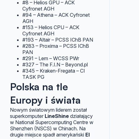
#8 – Helios GPU – ACK
Cyfronet AGH
#94 – Athena – ACK Cyfronet
AGH
#153 – Helios CPU – ACK
Cyfronet AGH
#193 – Altair – PCSS IChB PAN
#283 – Proxima – PCSS IChB
PAN
#291 – Lem – WCSS PWr
#327 – The F.I.N – Beyond.pl
#345 – Kraken-Fregata – CI
TASK PG
Polska na tle
Europy i świata
Nowym światowym liderem został
superkomputer
LineShine
działający
w National Supercomputing Centre w
Shenzhen (NSCS) w Chinach. Na
drugie miejsce spadł amerykański
El