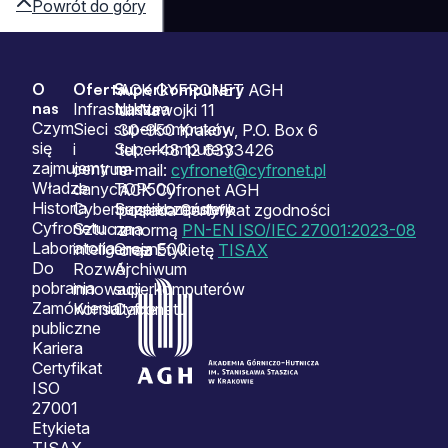
Powrót do góry
O
Oferta
Superkomputery
Sitemap
ACK CYFRONET AGH
nas
Infrastruktura
Nasze
ul. Nawojki 11
Czym
Sieci
superkomputery
30-950 Kraków, P.O. Box 6
się
i
Superkomputery
tel.: +48 12 6333426
zajmujemy
centrum
na
e-mail:
cyfronet@cyfronet.pl
Władze
danych
TOP500
ACK Cyfronet AGH
Historia
Cyberbezpieczeństwo
Superkomputery
posiada Certyfikat zgodności
Cyfronetu
Sztuczna
na
z normą
PN-EN ISO/IEC 27001:2023-08
Laboratoria
inteligencja
Green500
oraz Etykietę
TISAX
Do
Rozwój
Archiwum
pobrania
innowacji
superkomputerów
Zamówienia
Konsultacje
Cyfronetu
publiczne
Kariera
Certyfikat
ISO
27001
Etykieta