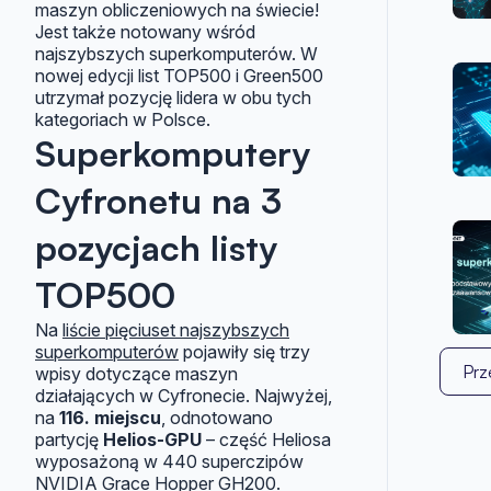
maszyn obliczeniowych na świecie!
Jest także notowany wśród
najszybszych superkomputerów. W
nowej edycji list TOP500 i Green500
utrzymał pozycję lidera w obu tych
kategoriach w Polsce.
Superkomputery
Cyfronetu na 3
pozycjach listy
TOP500
Na
liście pięciuset najszybszych
superkomputerów
pojawiły się trzy
Prz
wpisy dotyczące maszyn
działających w Cyfronecie. Najwyżej,
na
116. miejscu
, odnotowano
partycję
Helios-GPU
– część Heliosa
wyposażoną w 440 superczipów
NVIDIA Grace Hopper GH200.