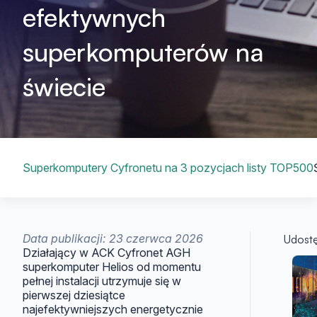
efektywnych
superkomputerów na
świecie
Spis treści
Superkomputery Cyfronetu na 3 pozycjach listy TOP500
Data publikacji: 23 czerwca 2026
Udostę
Działający w ACK Cyfronet AGH
Ar
superkomputer Helios od momentu
pełnej instalacji utrzymuje się w
pierwszej dziesiątce
najefektywniejszych energetycznie