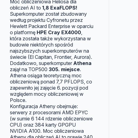
Moc obliczeniowa Heliosa dla
obliczeń AI to
1,8 ExaFLOPS!
Superkomputer został zbudowany
według projektu Cyfronetu przez
Hewlett Packard Enterprise w oparciu
o platformę
HPE Cray EX4000
,
która została także wykorzystana w
budowie niektórych spośród
najszybszych superkomputerów na
świecie (El Capitan, Frontier, Aurora).
Dodatkowo, superkomputer
Athena
zajął na TOP500
305. miejsce
.
Athena osiąga teoretyczną moc
obliczeniową ponad 7,7 PFLOPS, co
zapewniło jej zajęcie 6. pozycji pod
względem mocy obliczeniowej w
Polsce.
Konfiguracja Atheny obejmuje:
serwery z procesorami AMD EPYC
(w sumie 6 144 rdzenie obliczeniowe
CPU) oraz 384 karty GPGPU
NVIDIA A100. Moc obliczeniowa
Atheny dla obliczeń AI to prawie 240