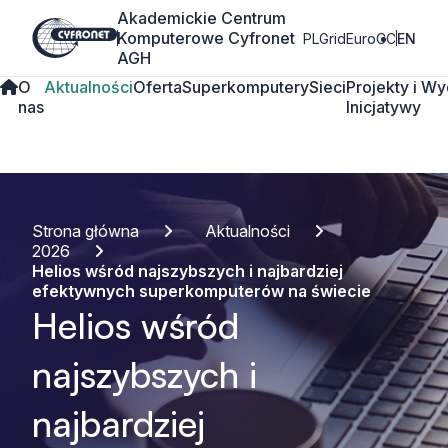
Akademickie Centrum
Komputerowe Cyfronet
PLGrid
EuroCC
EN
AGH
O
Aktualności
Oferta
Superkomputery
Sieci
Projekty i
Wy
nas
Inicjatywy
Strona główna
Aktualności
2026
Helios wśród najszybszych i najbardziej
efektywnych superkomputerów na świecie
Helios wśród
najszybszych i
najbardziej