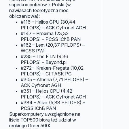
superkomputerów z Polski (w
nawiasach teoretyczna moc
obliczeniowa):
#116 – Helios GPU (30,44
PFLOPS) – ACK Cyfronet AGH
#147 – Proxima (23,32
PFLOPS) – PCSS IChB PAN
#162 – Lem (20,37 PFLOPS) –
WCSS PWr
#235 – The F.I.N (9,36
PFLOPS) – Beyond.pl
#272 – Kraken-Fregata (10,02
PFLOPS) – CI TASK PG
#305 – Athena (7,71 PFLOPS) –
ACK Cyfronet AGH
#351 – Helios CPU (4,42
PFLOPS) – ACK Cyfronet AGH
#384 – Altair (5,88 PFLOPS) –
PCSS IChB PAN
Superkomputery uwzględnione na
liście TOP500 biorą też udział w
rankingu Green500: