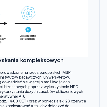
zyskania kompleksowych
prowadzone na rzecz europejskich MŚP i
. instytutów badawczych, uniwersytetów,
 dowiedzieć się więcej o możliwościach
acji biznesowych poprzez wykorzystanie HPC
 wykorzystaniu dużych zasobów obliczeniowych
eratywnej AI).
godz. 14:00 CET) oraz w poniedziałek, 23 czerwca
ę zarejestrować tutaj
, aby dołączyć do