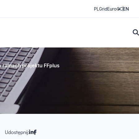
PLGrid
EuroCC
EN
 ramach projektu FFplus
Udostępnij: