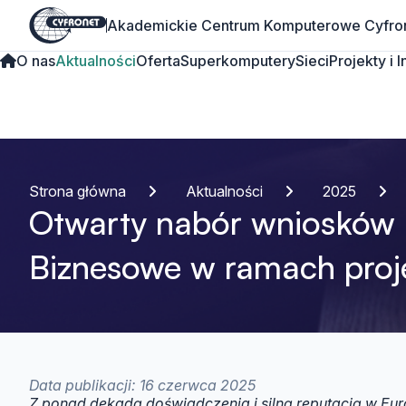
Akademickie Centrum Komputerowe Cyfro
O nas
Aktualności
Oferta
Superkomputery
Sieci
Projekty i 
Strona główna
Aktualności
2025
Otwarty nabór wniosków
Biznesowe w ramach proj
Data publikacji: 16 czerwca 2025
Z ponad dekadą doświadczenia i silną reputacją w Europi