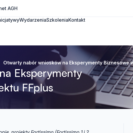
net AGH
Inicjatywy
Wydarzenia
Szkolenia
Kontakt
Otwarty nabór wniosków na Eksperymenty Biznesowe w
 na Eksperymenty
ektu FFplus
e, projekty Fortissimo (Fortissimo 1 i 2,