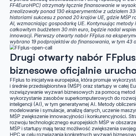
FF4EuroHPC) otrzymały łącznie finansowanie w wysok
zrealizowały ponad 130 eksperymentów z udziałem 33
historiami sukcesu z ponad 20 krajów UE, gdzie MŚP ro
AI, wzmacniając gospodarkę UE. Kontynuując metody i os
całkowitym budżetem 30 mln euro, będzie nadal wspie
innowacji. Pierwszy otwarty nabór FFplus na ekspery
wybrano 19 podprojektów do finansowania, w tym 43 or
Drugi otwarty nabór FFplu
biznesowe oficjalnie uruch
FFplus to inicjatywa europejska, która promuje wykorzy
i średnie przedsiębiorstwa (MŚP) oraz startupy w całej E
rozwiązywanie wyzwań biznesowych za pomocą metod ob
wykorzystanie zasobów superkomputerowych do rozwoju 
inteligencji (AI), w tym generatywnej AI. Metody oblicze
modelowanie i symulacje, analizę danych, uczenie maszy
MŚP zwiększenie innowacyjności i konkurencyjności. Stra
rozwoju technologicznego europejskich MŚP w obszarze
MŚP i startupy mają teraz możliwość zwiększenia swojeg
HPC w celu rozwiązania konkretnych wyzwań biznesowyc