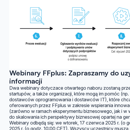
Webinary FFplus: Zapraszamy do u
informacji
Dwa webinary dotyczace otwartego naboru zostaną prze
startupów, a także organizacji, które mogą im pomóc (np
dostawców oprogramowania i dostawców IT), które chcą
oferowanych przez FFplus w zakresie wspierania innow
(zarówno w ramach eksperymentu biznesowego, jak i w
do skalowania ich perspektywy biznesowej opartej na gen
Webinary odbędą się: we wtorek, 17 czerwca 2025 r. (o 
2025 r. (o godz. 10:00 CET).
Wszyscy uczestnicy muszą si