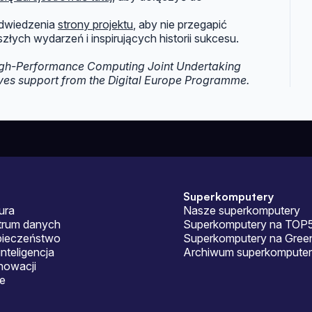
dwiedzenia
strony projektu
, aby nie przegapić
łych wydarzeń i inspirujących historii sukcesu.
High-Performance Computing Joint Undertaking
ves support from the Digital Europe Programme.
Superkomputery
ura
Nasze superkomputery
ntrum danych
Superkomputery na TOP
pieczeństwo
Superkomputery na Gre
nteligencja
Archiwum superkomputer
nowacji
je