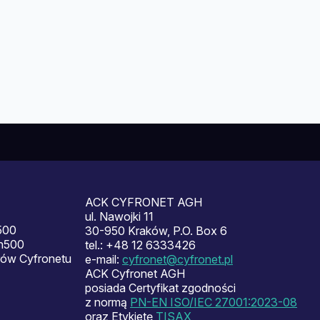
ACK CYFRONET AGH
ul. Nawojki 11
500
30-950 Kraków, P.O. Box 6
en500
tel.: +48 12 6333426
ów Cyfronetu
e-mail:
cyfronet@cyfronet.pl
ACK Cyfronet AGH
posiada Certyfikat zgodności
z normą
PN-EN ISO/IEC 27001:2023-08
oraz Etykietę
TISAX