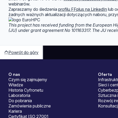
webinarów.
Zapraszamy do śledzenia
profilu FFplus na LinkedIn
lub o
żadnych ważnych aktualizacji dotyczących naboru, przysz
This project has received funding from the European 
(JU) under grant agreement No 101163317. The JU recei
Powrót do góry
O nas
Oferta
Sitemap
Czym się zajmujemy
Infrastrukt
Władze
Sieci i ce
Historia Cyfronetu
Cyberbez
Laboratoria
Sztuczna i
Do pobrania
Rozwój in
Zamówienia publiczne
Konsultac
Kariera
Certyfikat ISO 27001