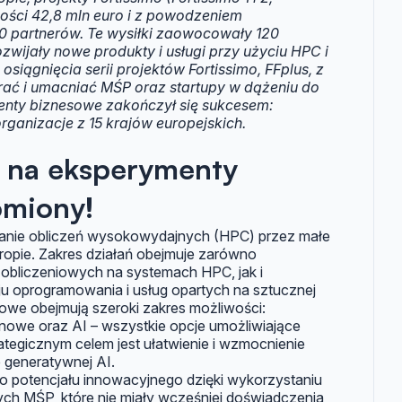
ości 42,8 mln euro i z powodzeniem
0 partnerów. Te wysiłki zaowocowały 120
zwijały nowe produkty i usługi przy użyciu HPC i
iągnięcia serii projektów Fortissimo, FFplus, z
rać i umacniać MŚP oraz startupy w dążeniu do
menty biznesowe zakończył się sukcesem:
ganizacje z 15 krajów europejskich.
s na eksperymenty
omiony!
stanie obliczeń wysokowydajnych (HPC) przez małe
uropie. Zakres działań obejmuje zarówno
liczeniowych na systemach HPC, jak i
oprogramowania i usług opartych na sztucznej
niowe obejmują szeroki zakres możliwości:
nowe oraz AI – wszystkie opcje umożliwiające
tegicznym celem jest ułatwienie i wzmocnienie
 generatywnej AI.
o potencjału innowacyjnego dzięki wykorzystaniu
h MŚP, które nie miały wcześniej doświadczenia