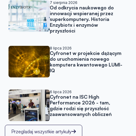
Artykuły w podobnej tematy
7 sierpnia 2026
Od odkrycia naukowego do
innowacji wspieranej przez
superkomputery. Historia
Enzybiotx i enzymów
przyszłości
8 lipca 2026
Cyfronet w projekcie dążącym
do uruchomienia nowego
komputera kwantowego LUMI-
IQ
6 lipca 2026
Cyfronet na ISC High
Performance 2026 - tam,
gdzie rodzi się przyszłość
zaawansowanych obliczeń
Przeglądaj wszystkie artykuły