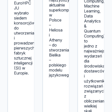
najszybszych
Computing,
EuroHPC
aktualnie
Machine
JU
superkomputerów
Learning,
wybrało
w
Data
siedem
Polsce
Analytics
konsorcjów
–
&
do
Heliosa
Quantum
utworzenia
i
Computing)
i
Atheny
to
prowadzenia
– do
jedno z
pierwszych
stworzenia
najważniejszyc
fabryk
Bielika
wydarzeń
sztucznej
–
dla
inteligencji
polskiego
środowiska
(SI) w
modelu
dostawców
Europie.
językowego.
i
użytkowników
rozwiązań
związanych
z
obliczeniami
wielkiej
skali.