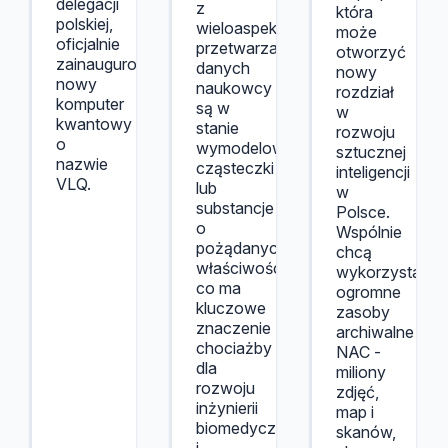
delegacji
z
która
polskiej,
wieloaspektowego
może
oficjalnie
przetwarzania
otworzyć
zainaugurowano
danych
nowy
nowy
naukowcy
rozdział
komputer
są w
w
kwantowy
stanie
rozwoju
o
wymodelować
sztucznej
nazwie
cząsteczki
inteligencji
VLQ.
lub
w
substancje
Polsce.
o
Wspólnie
pożądanych
chcą
właściwościach,
wykorzystać
co ma
ogromne
kluczowe
zasoby
znaczenie
archiwalne
chociażby
NAC -
dla
miliony
rozwoju
zdjęć,
inżynierii
map i
biomedycznej
skanów,