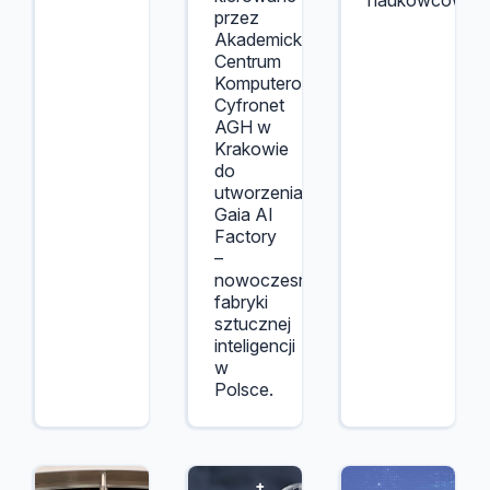
naukowców.
przez
Akademickie
Centrum
Komputerowe
Cyfronet
AGH w
Krakowie
do
utworzenia
Gaia AI
Factory
–
nowoczesnej
fabryki
sztucznej
inteligencji
w
Polsce.