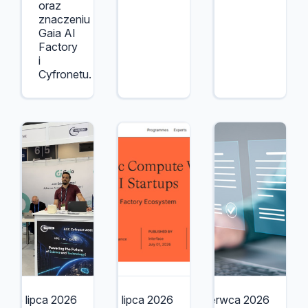
oraz
znaczeniu
Gaia AI
Factory
i
Cyfronetu.
6 lipca 2026
1 lipca 2026
17 czerwca 2026