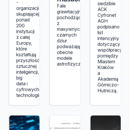
-
siedzibie
Fale
organizacji
ACK
grawitacyjne
skupiającej
Cyfronet
pochodzące
ponad
AGH
z
200
podpisano
masywnych
instytucji
list
czarnych
z całej
intencyjny
dziur
Europy,
dotyczący
podważają
które
współpracy
obecne
kształtują
pomiędzy
modele
przyszłość
Miastem
astrofizyczne.
sztucznej
Kraków
inteligencji,
a
big
Akademią
data i
Górniczo-
cyfrowych
Hutniczą.
technologii.