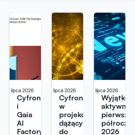
27 lipca 2026
8 lipca 2026
7 lipca 2026
Cyfronet
Cyfronet
Wyjątkow
i
w
aktywne
Gaia
projekcie
pierwsze
AI
dążącym
półrocze
Factory
do
2026