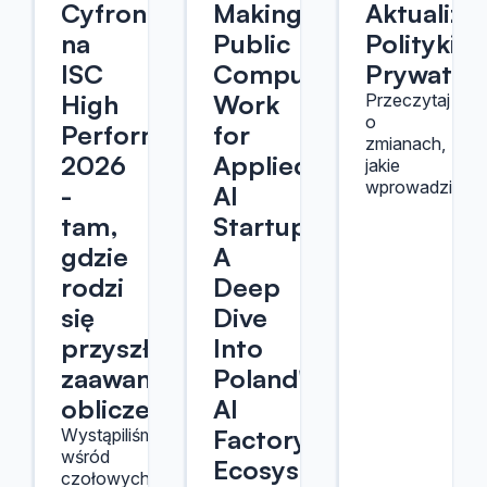
Cyfronet
Making
Aktualiza
na
Public
Polityki
ISC
Compute
Prywatno
High
Work
Przeczytaj
o
Performance
for
zmianach,
2026
Applied
jakie
wprowadziliśmy
-
AI
tam,
Startups:
gdzie
A
rodzi
Deep
się
Dive
przyszłość
Into
zaawansowanych
Poland's
obliczeń
AI
Factory
Wystąpiliśmy
wśród
Ecosystem
czołowych