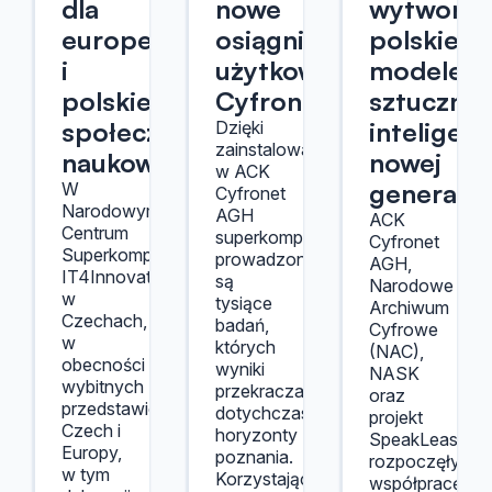
dla
nowe
wytworzą
europejskiej
osiągnięcia
polskie
i
użytkowników
modele
polskiej
Cyfronetu
sztucznej
społeczności
inteligenc
Dzięki
zainstalowanym
naukowej
nowej
w ACK
generacji
W
Cyfronet
Narodowym
AGH
ACK
Centrum
superkomputerom
Cyfronet
Superkomputerowym
prowadzone
AGH,
IT4Innovations
są
Narodowe
w
tysiące
Archiwum
Czechach,
badań,
Cyfrowe
w
których
(NAC),
obecności
wyniki
NASK
wybitnych
przekraczają
oraz
przedstawicieli
dotychczasowe
projekt
Czech i
horyzonty
SpeakLeash
Europy,
poznania.
rozpoczęły
w tym
Korzystając
współpracę,