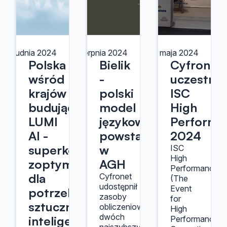
18 grudnia 2024
28 sierpnia 2024
17 maja 2024
Polska
Bielik
Cyfronet
wśród
-
uczestni
krajów
polski
ISC
budujących
model
High
LUMI
językowy
Performa
AI -
powstał
2024
superkomputer
w
ISC
High
zoptymalizowany
AGH
Performance
dla
Cyfronet
(The
udostępnił
Event
potrzeb
zasoby
for
sztucznej
obliczeniowe
High
dwóch
inteligencji
Performance