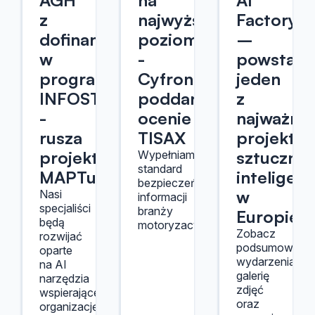
AGH
na
AI
z
najwyższym
Factory
dofinansowaniem
poziomie
–
w
-
powstaje
programie
Cyfronet
jeden
INFOSTRATEG
poddany
z
-
ocenie
najważnie
rusza
TISAX
projektó
projekt
sztucznej
Wypełniamy
standard
MAPTur
inteligenc
bezpieczeństwa
w
Nasi
informacji
specjaliści
branży
Europie
będą
motoryzacyjnej.
Zobacz
rozwijać
podsumowanie
oparte
wydarzenia,
na AI
galerię
narzędzia
zdjęć
wspierające
oraz
organizację