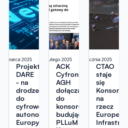
7 marca 2025
24 lutego 2025
13 stycznia 2025
Projekt
ACK
CTAO
DARE
Cyfronet
staje
- na
AGH
się
drodze
dołącza
Konsorcj
do
do
na
cyfrowej
konsorcjum
rzecz
autonomii
budującego
Europejsk
Europy
PLLuM
Infrastru