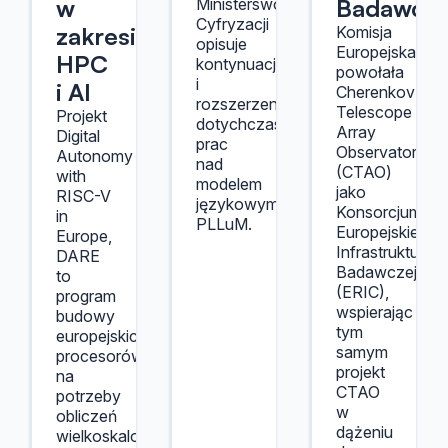
w
Badawcze
Ministerswo
Cyfryzacji
zakresie
Komisja
opisuje
Europejska
HPC
kontynuację
powołała
i
i AI
Cherenkov
rozszerzenie
Telescope
Projekt
dotychczasowych
Array
Digital
prac
Observatory
Autonomy
nad
(CTAO)
with
modelem
jako
RISC-V
językowym
Konsorcjum
in
PLLuM.
Europejskiej
Europe,
Infrastruktury
DARE
Badawczej
to
(ERIC),
program
wspierając
budowy
tym
europejskich
samym
procesorów
projekt
na
CTAO
potrzeby
w
obliczeń
dążeniu
wielkoskalowych