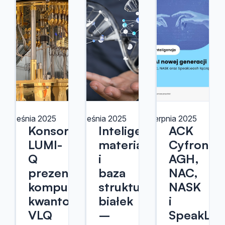
 września 2025
5 września 2025
19 sierpnia 2025
Konsorcjum
Inteligentne
ACK
LUMI-
materiały
Cyfronet
Q
i
AGH,
prezentuje
baza
NAC,
komputer
struktur
NASK
kwantowy
białek
i
VLQ
–
SpeakLea