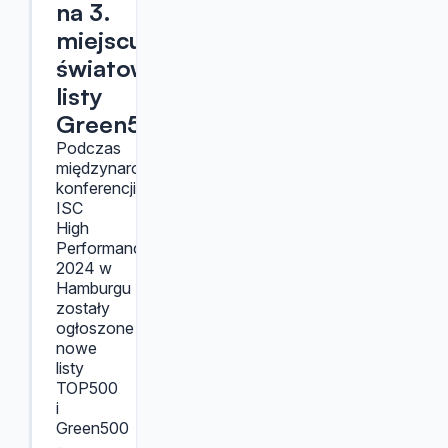
na 3.
miejscu
światowej
listy
Green500
Podczas
międzynarodowej
konferencji
ISC
High
Performance
2024 w
Hamburgu
zostały
ogłoszone
nowe
listy
TOP500
i
Green500