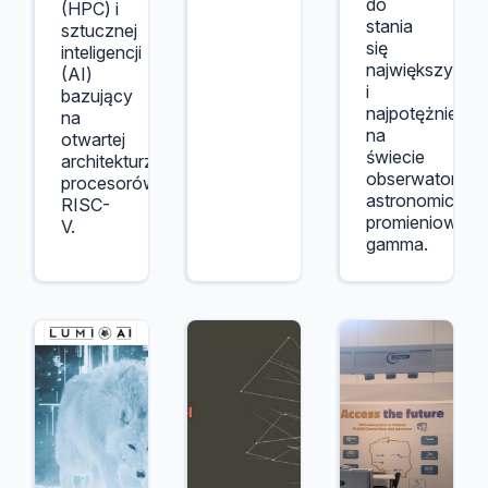
do
(HPC) i
stania
sztucznej
się
inteligencji
największym
(AI)
i
bazujący
najpotężniejsz
na
na
otwartej
świecie
architekturze
obserwatorium
procesorów
astronomiczn
RISC-
promieniowani
V.
gamma.