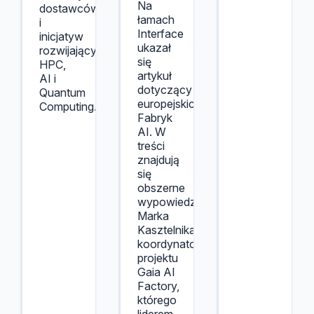
Na
dostawców
łamach
i
Interface
inicjatyw
ukazał
rozwijających
się
HPC,
artykuł
AI i
dotyczący
Quantum
europejskich
Computing.
Fabryk
AI. W
treści
znajdują
się
obszerne
wypowiedzi
Marka
Kasztelnika,
koordynatora
projektu
Gaia AI
Factory,
którego