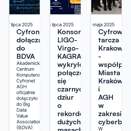
17 lipca 2025
15 lipca 2025
6 maja 2025
Cyfronet
Konsorcjum
Cyfrowa
dołącza
LIGO-
tarcza
do
Virgo-
Krakowa
BDVA
KAGRA
-
wykryło
współpra
Akademickie
Centrum
połączenie
Miasta
Komputerowe
się
Kraków
Cyfronet
AGH
czarnych
i
oficjalnie
dziur
AGH
dołączyło
o
w
do Big
Data
rekordowo
zakresie
Value
dużych
cyberbez
Association
(BDVA)
masach
W