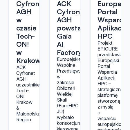
Cyfronet
ACK
Europejsk
AGH
Cyfronet
Portal
w
AGH
Wsparcia
czasie
powstanie
Aplikacji
Tech-
Gaia
HPC
ON!
AI
Projekt
EPICURE
w
Factory
przedstawia
Krakowie
Europejskie
Europejski
Wspólne
Portal
ACK
Przedsięwzięcie
Wsparcia
Cyfronet
w
Aplikacji
AGH
zakresie
HPC –
uczestnikiem
Obliczeń
strategiczną
Tech-
Wielkiej
platformę
ON!
Skali
stworzoną
Krakow
(EuroHPC
z myślą
&
JU)
o
Malopolska
wybrało
wsparciu
Region.
konsorcjum
europejskich
kierowane