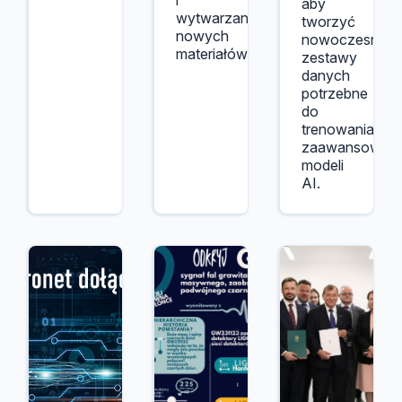
i
aby
wytwarzania
tworzyć
nowych
nowoczesne
materiałów.
zestawy
danych
potrzebne
do
trenowania
zaawansowan
modeli
AI.