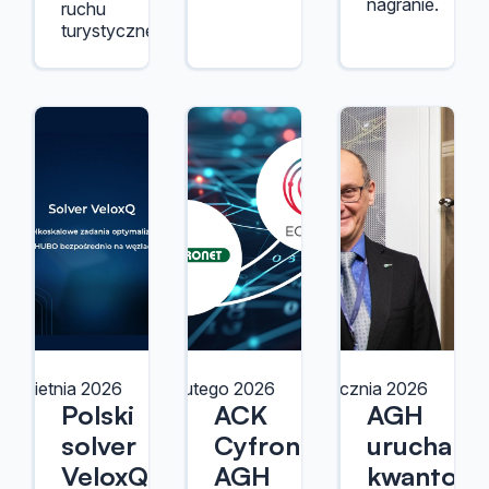
nagranie.
ruchu
turystycznego.
7 kwietnia 2026
13 lutego 2026
8 stycznia 2026
Polski
ACK
AGH
solver
Cyfronet
uruchami
VeloxQ
AGH
kwantow