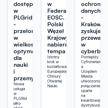
dostępny
w
ochronę
w
Federacji
danych
PLGrid
EOSC.
-
-
Polski
Kraków
przełom
Węzeł
zyskuje
w
Krajowy
przewagę
wielkoskalowej
nabiera
w
optymalizacji
tempa
cyberbez
dla
Istotny
Pomiędzy
krok w
Cyfronetem
nauki
kształtowaniu
a
i
Europejskiej
Urzędem
Chmury
Miasta
przemysłu
Otwartej
utworzono
Nowa
Nauki.
połączenie
usługa
oparte
w
na
PLGRid
kwantowej
jako
dystrybucji