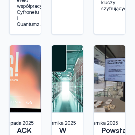
efekt
kluczy
współpracy
szyfrujących.
Cyfronetu
i
Quantumz.
 listopada 2025
10 października 2025
1 października 2025
ACK
W
Powstał