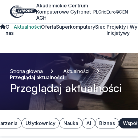
Akademickie Centrum
Komputerowe Cyfronet
PLGrid
EuroCC
EN
AGH
O
Aktualności
Oferta
Superkomputery
Sieci
Projekty i
Wy
nas
Inicjatywy
Strona główna
Aktualności
Przeglądaj aktualności
Przeglądaj aktualności
arzenia
Użytkownicy
Nauka
AI
Biznes
Współ