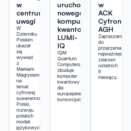
w
uruchomienia
w
centrum
nowego
ACK
uwagi
komputera
Cyfronet
kwantowego
AGH
W
Dzienniku
LUMI-
Zapraszamy
Polskim
do
IQ
ukazał
przejrzenia
się
IQM
najważniejszyc
wywiad
Quantum
zdarzeń
z
Computers
ostatnich
Markiem
zbuduje
6
Magrysiem
komputer
miesięcy.
na
kwantowy
temat
dla
cyfrowej
europejskiego
suwerennosci
konsorcjum.
Polski,
rozwoju
polskich
modeli
językowych