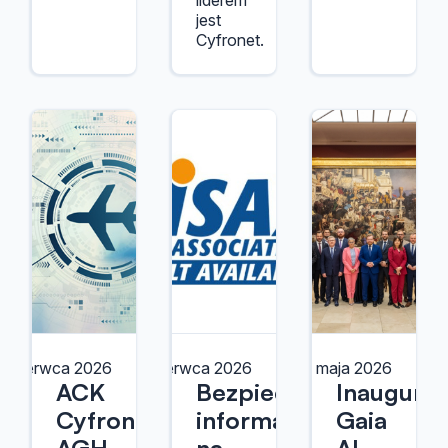
liderem
jest
Cyfronet.
2 czerwca 2026
12 czerwca 2026
12 maja 2026
ACK
Bezpieczeństwo
Inaugurac
Cyfronet
informacji
Gaia