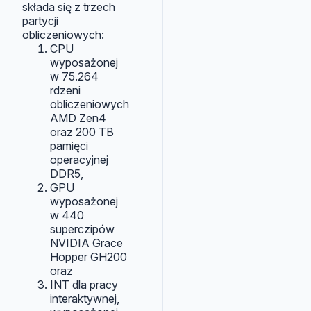
składa się z trzech
partycji
obliczeniowych:
CPU
wyposażonej
w 75.264
rdzeni
obliczeniowych
AMD Zen4
oraz 200 TB
pamięci
operacyjnej
DDR5,
GPU
wyposażonej
w 440
superczipów
NVIDIA Grace
Hopper GH200
oraz
INT dla pracy
interaktywnej,