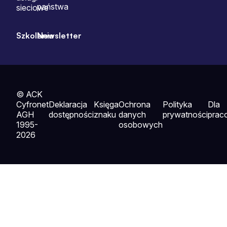
państwa
sieciowe
Szkolenia
Newsletter
© ACK
Cyfronet
Deklaracja
Księga
Ochrona
Polityka
Dla
AGH
dostępności
znaku
danych
prywatności
prac
1995-
osobowych
2026