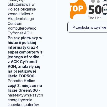
Su
obliczeniową w
wś
Polsce oficjalnie
na
en
został Helios z
Akademickiego
Centrum
Przeglądaj wszystkie 
Komputerowego
Cyfronet AGH.
Po raz pierwszy w
historii polskiej
informatyki aż 4
superkomputery z
jednego ośrodka –
z ACK Cyfronet
AGH, znalazły się
na prestiżowej
liście TOP500.
Ponadto
Helios
zajął 3. miejsce na
liście Green500
-
najefektywniejszych
energetycznie
superkomputerów.