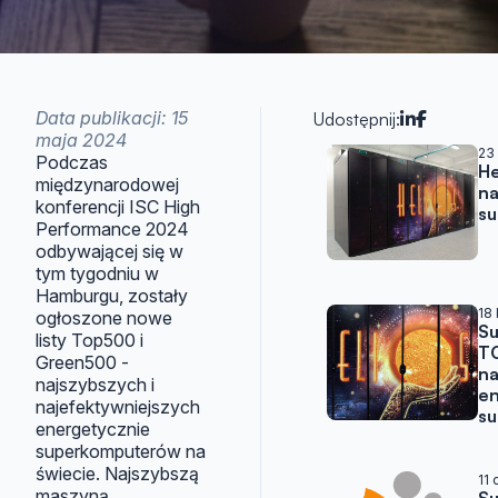
Data publikacji: 15
Udostępnij:
maja 2024
Artykuły w
23
Podczas
He
międzynarodowej
na
konferencji ISC High
su
Performance 2024
odbywającej się w
tym tygodniu w
Hamburgu, zostały
18
ogłoszone nowe
Su
listy Top500 i
TO
Green500 -
na
najszybszych i
en
najefektywniejszych
su
energetycznie
superkomputerów na
świecie. Najszybszą
11
maszyną