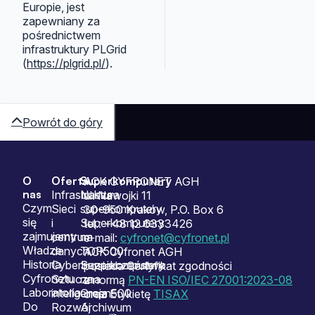
Europie, jest
zapewniany za
pośrednictwem
infrastruktury PLGrid
(
https://plgrid.pl/
).
Powrót do góry
O
Oferta
Superkomputery
Sitemap
ACK CYFRONET AGH
nas
Infrastruktura
Nasze
ul. Nawojki 11
Czym
Sieci
superkomputery
30-950 Kraków, P.O. Box 6
się
i
Superkomputery
tel.: +48 12 6333426
zajmujemy
centrum
na
e-mail:
cyfronet@cyfronet.pl
Władze
danych
TOP500
ACK Cyfronet AGH
Historia
Cyberbezpieczeństwo
Superkomputery
posiada Certyfikat zgodności
Cyfronetu
Sztuczna
na
z normą
PN-EN ISO/IEC 27001:2023-08
Laboratoria
inteligencja
Green500
oraz Etykietę
TISAX
Do
Rozwój
Archiwum