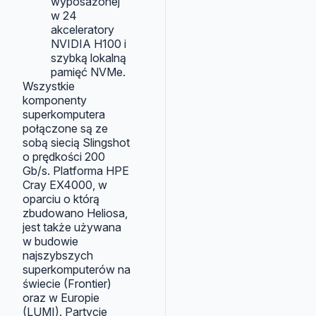
wyposażonej
w 24
akceleratory
NVIDIA H100 i
szybką lokalną
pamięć NVMe.
Wszystkie
komponenty
superkomputera
połączone są ze
sobą siecią Slingshot
o prędkości 200
Gb/s. Platforma HPE
Cray EX4000, w
oparciu o którą
zbudowano Heliosa,
jest także używana
w budowie
najszybszych
superkomputerów na
świecie (Frontier)
oraz w Europie
(LUMI). Partycje