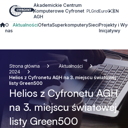
Akademickie Centrum
Komputerowe Cyfronet
PLGrid
EuroCC
EN
AGH
O
Aktualności
Oferta
Superkomputery
Sieci
Projekty i
Wy
nas
Inicjatywy
Strona główna
Aktualności
2024
Helios z Cyfronetu AGH na 3. miejscu światowej
listy Green500
Helios z Cyfronetu AGH
na 3. miejscu światowej
listy Green500