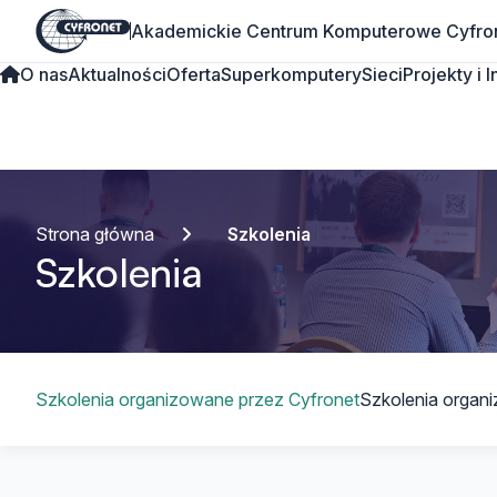
Akademickie Centrum Komputerowe Cyfro
O nas
Aktualności
Oferta
Superkomputery
Sieci
Projekty i 
Strona główna
Szkolenia
Szkolenia
Spis treści
Szkolenia organizowane przez Cyfronet
Szkolenia organ