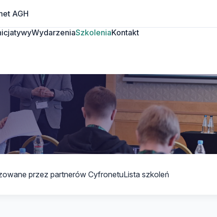
net AGH
Inicjatywy
Wydarzenia
Szkolenia
Kontakt
izowane przez partnerów Cyfronetu
Lista szkoleń