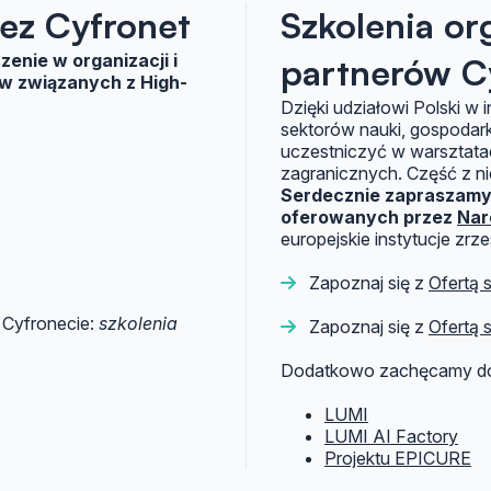
ez Cyfronet
Szkolenia or
enie w organizacji i
partnerów C
ów związanych z High-
Dzięki udziałowi Polski w 
sektorów nauki, gospodarki
uczestniczyć w warsztatac
zagranicznych. Część z ni
Serdecznie zapraszamy 
oferowanych przez
Nar
europejskie instytucje zr
Zapoznaj się z
Ofertą 
w Cyfronecie:
szkolenia
Zapoznaj się z
Ofertą 
Dodatkowo zachęcamy do 
LUMI
LUMI AI Factory
Projektu EPICURE