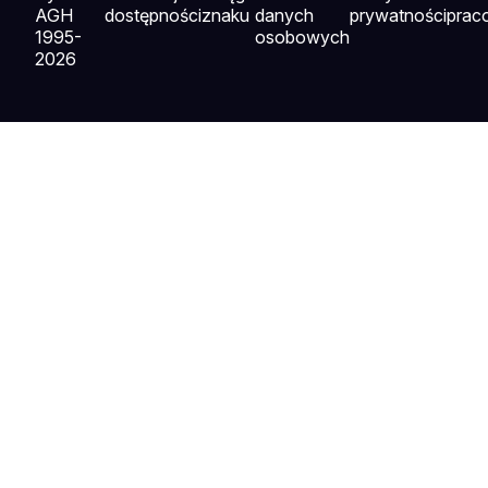
AGH
dostępności
znaku
danych
prywatności
prac
1995-
osobowych
2026