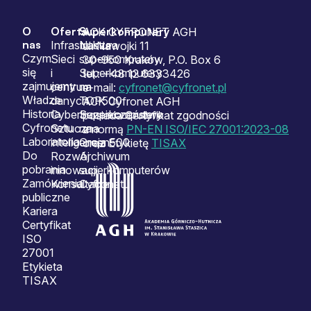
O
Oferta
Superkomputery
Sitemap
ACK CYFRONET AGH
nas
Infrastruktura
Nasze
ul. Nawojki 11
Czym
Sieci
superkomputery
30-950 Kraków, P.O. Box 6
się
i
Superkomputery
tel.: +48 12 6333426
zajmujemy
centrum
na
e-mail:
cyfronet@cyfronet.pl
Władze
danych
TOP500
ACK Cyfronet AGH
Historia
Cyberbezpieczeństwo
Superkomputery
posiada Certyfikat zgodności
Cyfronetu
Sztuczna
na
z normą
PN-EN ISO/IEC 27001:2023-08
Laboratoria
inteligencja
Green500
oraz Etykietę
TISAX
Do
Rozwój
Archiwum
pobrania
innowacji
superkomputerów
Zamówienia
Konsultacje
Cyfronetu
publiczne
Kariera
Certyfikat
ISO
27001
Etykieta
TISAX