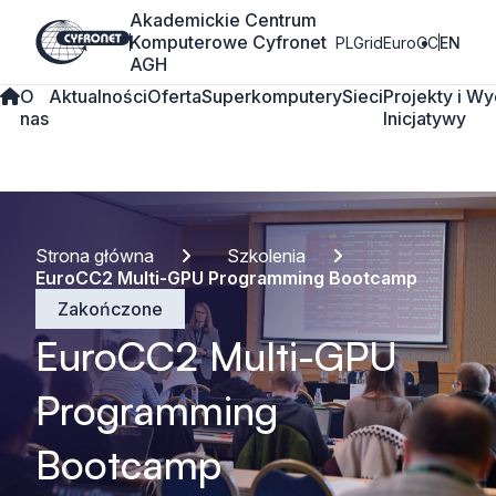
Akademickie Centrum
Komputerowe Cyfronet
PLGrid
EuroCC
EN
AGH
O
Aktualności
Oferta
Superkomputery
Sieci
Projekty i
Wy
nas
Inicjatywy
Strona główna
Szkolenia
EuroCC2 Multi-GPU Programming Bootcamp
Zakończone
EuroCC2 Multi-GPU
Programming
Bootcamp