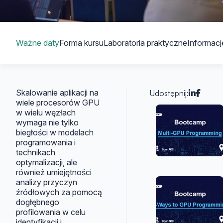
Spis treści
Ważne daty
Forma kursu
Laboratoria praktyczne
Informac
Skalowanie aplikacji na
Udostępnij:
wiele procesorów GPU
Artykuły
w wielu węzłach
wymaga nie tylko
biegłości w modelach
programowania i
technikach
optymalizacji, ale
również umiejętności
analizy przyczyn
źródłowych za pomocą
dogłębnego
profilowania w celu
identyfikacji i