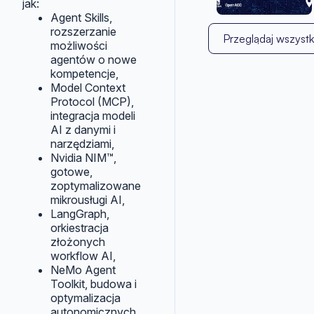
jak:
Agent Skills,
rozszerzanie
Przeglądaj wszystk
możliwości
agentów o nowe
kompetencje,
Model Context
Protocol (MCP),
integracja modeli
AI z danymi i
narzędziami,
Nvidia NIM™,
gotowe,
zoptymalizowane
mikrousługi AI,
LangGraph,
orkiestracja
złożonych
workflow AI,
NeMo Agent
Toolkit, budowa i
optymalizacja
autonomicznych