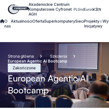
Akademickie Centrum
Komputerowe Cyfronet
PLGrid
EuroCC
EN
AGH
O
Aktualności
Oferta
Superkomputery
Sieci
Projekty i
Wy
nas
Inicjatywy
Strona główna
Szkolenia
European Agentic AI Bootcamp
Zakończone
European Agentic AI
Bootcamp