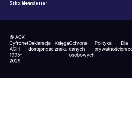
Szkolenia
Newsletter
© ACK
Cyfronet
Deklaracja
Księga
Ochrona
Polityka
Dla
AGH
dostępności
znaku
danych
prywatności
prac
1995-
osobowych
2026