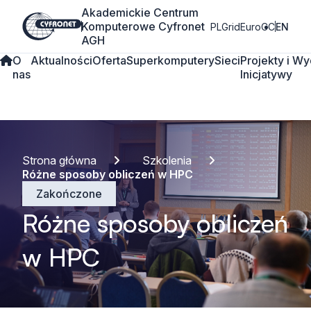
Akademickie Centrum
Komputerowe Cyfronet
PLGrid
EuroCC
EN
AGH
O
Aktualności
Oferta
Superkomputery
Sieci
Projekty i
Wy
nas
Inicjatywy
Strona główna
Szkolenia
Różne sposoby obliczeń w HPC
Zakończone
Różne sposoby obliczeń
w HPC