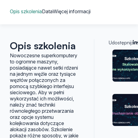
Spis treści
Opis szkolenia
Data
Więcej informacji
Opis szkolenia
Udostępnij:
Artyk
Nowoczesne superkomputery
to ogromne maszyny,
posiadające nawet setki rdzeni
na jednym węźle oraz tysiące
węzłów połączonych za
pomocą szybkiego interfejsu
sieciowego. Aby w pełni
wykorzystać ich możliwości,
należy znać techniki
równoległego przetwarzania
oraz opcje systemu
kolejkowania dotyczące
alokacji zasobów. Szkolenie
pokaże różne sposoby, w jakie