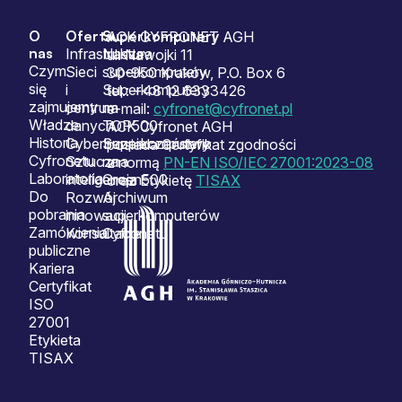
O
Oferta
Superkomputery
Sitemap
ACK CYFRONET AGH
nas
Infrastruktura
Nasze
ul. Nawojki 11
Czym
Sieci
superkomputery
30-950 Kraków, P.O. Box 6
się
i
Superkomputery
tel.: +48 12 6333426
zajmujemy
centrum
na
e-mail:
cyfronet@cyfronet.pl
Władze
danych
TOP500
ACK Cyfronet AGH
Historia
Cyberbezpieczeństwo
Superkomputery
posiada Certyfikat zgodności
Cyfronetu
Sztuczna
na
z normą
PN-EN ISO/IEC 27001:2023-08
Laboratoria
inteligencja
Green500
oraz Etykietę
TISAX
Do
Rozwój
Archiwum
pobrania
innowacji
superkomputerów
Zamówienia
Konsultacje
Cyfronetu
publiczne
Kariera
Certyfikat
ISO
27001
Etykieta
TISAX