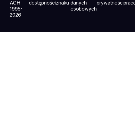
AGH
dostępności
znaku
danych
prywatności
prac
1995-
osobowych
2026