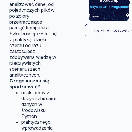
P
analizować dane, od
pojedynczych plików
po zbiory
przekraczające
pamięć komputera.
Przeglądaj wszystkie
Szkolenie łączy teorię
z praktyką, dzięki
czemu od razu
zastosujesz
zdobywaną wiedzę w
rzeczywistych
scenariuszach
analitycznych.
Czego można się
spodziewać?
nauki pracy z
dużymi zbiorami
danych w
środowisku
Python
praktycznego
wprowadzenia