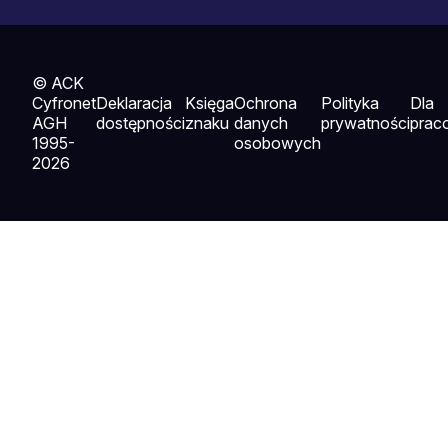
© ACK
Cyfronet
Deklaracja
Księga
Ochrona
Polityka
Dla
AGH
dostępności
znaku
danych
prywatności
prac
1995-
osobowych
2026