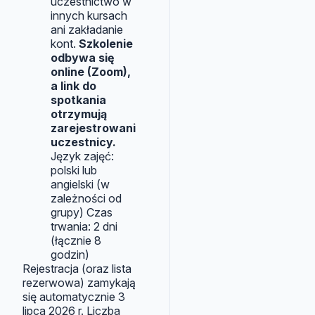
uczestnictwo w
innych kursach
ani zakładanie
kont.
Szkolenie
odbywa się
online (Zoom),
a link do
spotkania
otrzymują
zarejestrowani
uczestnicy.
Język zajęć:
polski lub
angielski (w
zależności od
grupy) Czas
trwania: 2 dni
(łącznie 8
godzin)
Rejestracja (oraz lista
rezerwowa) zamykają
się automatycznie 3
lipca 2026 r. Liczba