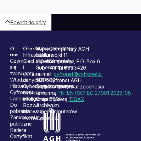
Powrót do góry
O
Oferta
Superkomputery
Sitemap
ACK CYFRONET AGH
nas
Infrastruktura
Nasze
ul. Nawojki 11
Czym
Sieci
superkomputery
30-950 Kraków, P.O. Box 6
się
i
Superkomputery
tel.: +48 12 6333426
zajmujemy
centrum
na
e-mail:
cyfronet@cyfronet.pl
Władze
danych
TOP500
ACK Cyfronet AGH
Historia
Cyberbezpieczeństwo
Superkomputery
posiada Certyfikat zgodności
Cyfronetu
Sztuczna
na
z normą
PN-EN ISO/IEC 27001:2023-08
Laboratoria
inteligencja
Green500
oraz Etykietę
TISAX
Do
Rozwój
Archiwum
pobrania
innowacji
superkomputerów
Zamówienia
Konsultacje
Cyfronetu
publiczne
Kariera
Certyfikat