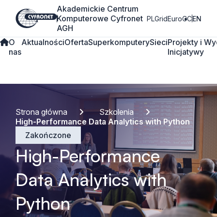
Akademickie Centrum
Komputerowe Cyfronet
PLGrid
EuroCC
EN
AGH
O
Aktualności
Oferta
Superkomputery
Sieci
Projekty i
Wy
nas
Inicjatywy
Strona główna
Szkolenia
High-Performance Data Analytics with Python
Zakończone
High-Performance
Data Analytics with
Python