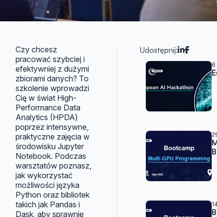
Czy chcesz
Udostępnij:
pracować szybciej i
Artykuły 
6
efektywniej z dużymi
E
zbiorami danych? To
szkolenie wprowadzi
Cię w świat High-
Performance Data
Analytics (HPDA)
poprzez intensywne,
2
praktyczne zajęcia w
M
środowisku Jupyter
B
Notebook. Podczas
warsztatów poznasz,
jak wykorzystać
możliwości języka
Python oraz bibliotek
takich jak Pandas i
1
B
Dask, aby sprawnie