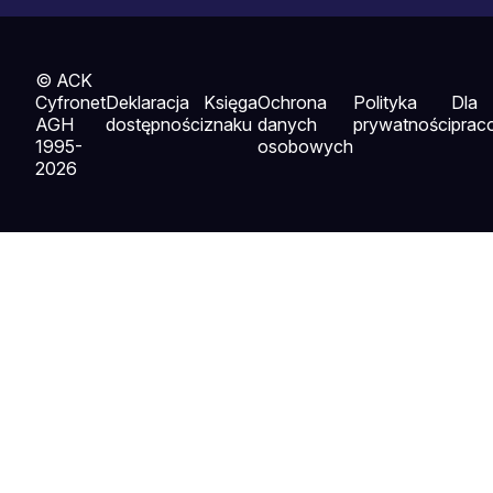
© ACK
Cyfronet
Deklaracja
Księga
Ochrona
Polityka
Dla
AGH
dostępności
znaku
danych
prywatności
prac
1995-
osobowych
2026