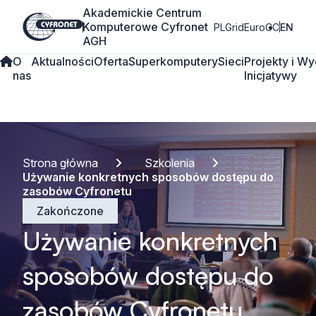
Akademickie Centrum
Komputerowe Cyfronet
PLGrid
EuroCC
EN
AGH
O
Aktualności
Oferta
Superkomputery
Sieci
Projekty i
Wy
nas
Inicjatywy
Strona główna
Szkolenia
Używanie konkretnych sposobów dostępu do
zasobów Cyfronetu
Zakończone
Używanie konkretnych
sposobów dostępu do
zasobów Cyfronetu