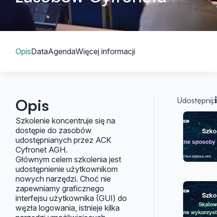
Spis treści
Opis
Data
Agenda
Więcej informacji
Opis
Udostępnij:
Artyk
Szkolenie koncentruje się na
dostępie do zasobów
udostępnianych przez ACK
Cyfronet AGH.
Głównym celem szkolenia jest
udostępnienie użytkownikom
nowych narzędzi. Choć nie
zapewniamy graficznego
interfejsu użytkownika (GUI) do
węzła logowania, istnieje kilka