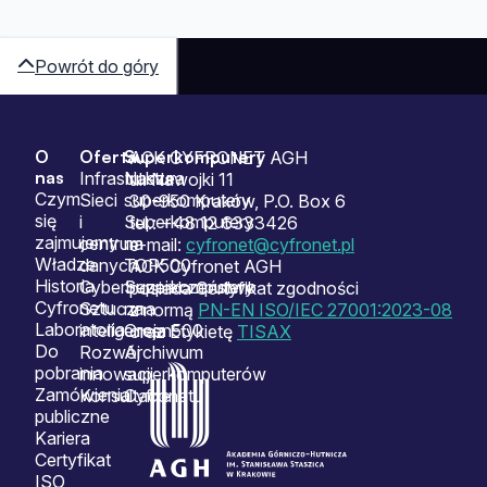
Powrót do góry
O
Oferta
Superkomputery
Sitemap
ACK CYFRONET AGH
nas
Infrastruktura
Nasze
ul. Nawojki 11
Czym
Sieci
superkomputery
30-950 Kraków, P.O. Box 6
się
i
Superkomputery
tel.: +48 12 6333426
zajmujemy
centrum
na
e-mail:
cyfronet@cyfronet.pl
Władze
danych
TOP500
ACK Cyfronet AGH
Historia
Cyberbezpieczeństwo
Superkomputery
posiada Certyfikat zgodności
Cyfronetu
Sztuczna
na
z normą
PN-EN ISO/IEC 27001:2023-08
Laboratoria
inteligencja
Green500
oraz Etykietę
TISAX
Do
Rozwój
Archiwum
pobrania
innowacji
superkomputerów
Zamówienia
Konsultacje
Cyfronetu
publiczne
Kariera
Certyfikat
ISO