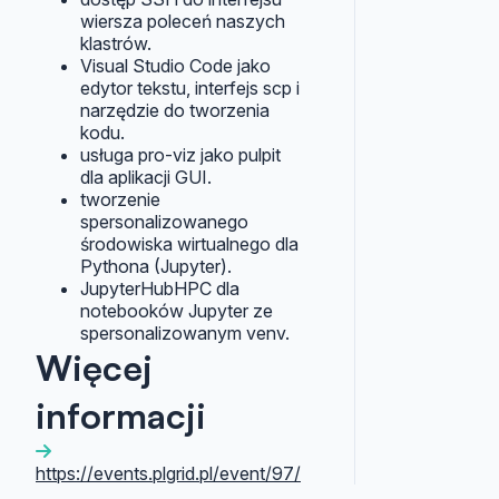
wiersza poleceń naszych
klastrów.
Visual Studio Code jako
edytor tekstu, interfejs scp i
narzędzie do tworzenia
kodu.
usługa pro-viz jako pulpit
dla aplikacji GUI.
tworzenie
spersonalizowanego
środowiska wirtualnego dla
Pythona (Jupyter).
JupyterHubHPC dla
notebooków Jupyter ze
spersonalizowanym venv.
Więcej
informacji
https://events.plgrid.pl/event/97/