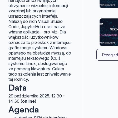
narzędzi umożliwiających
otrzymanie wizualnej informacji
zwrotnej lub przynajmniej
upraszczających interfejs.
Należą do nich Visual Studio
Code, JupyterHub oraz nasza
własna aplikacja – pro-viz. Dla
większości użytkowników
oznacza to przeskok z interfejsu
graficznego systemu Windows,
opartego na obsłudze myszą, do
Przegląd
interfejsu tekstowego (CLI)
systemu Linux, obsługiwanego
za pomocą klawiatury. Celem
tego szkolenia jest zniwelowanie
tej różnicy.
Data
29 października 2025, 12:30 -
14:30 (
online
)
Agenda
dostęp SSH do interfejsu