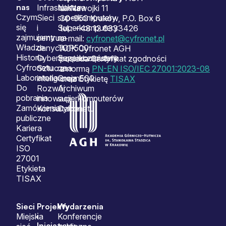
Sitemap
nas
Infrastruktura
Nasze
ul. Nawojki 11
Czym
Sieci
superkomputery
30-950 Kraków, P.O. Box 6
się
i
Superkomputery
tel.: +48 12 6333426
zajmujemy
centrum
na
e-mail:
cyfronet@cyfronet.pl
Władze
danych
TOP500
ACK Cyfronet AGH
Historia
Cyberbezpieczeństwo
Superkomputery
posiada Certyfikat zgodności
Cyfronetu
Sztuczna
na
z normą
PN-EN ISO/IEC 27001:2023-08
Laboratoria
inteligencja
Green500
oraz Etykietę
TISAX
Do
Rozwój
Archiwum
pobrania
innowacji
superkomputerów
Zamówienia
Konsultacje
Cyfronetu
publiczne
Kariera
Certyfikat
ISO
27001
Etykieta
TISAX
Sieci
Projekty
Wydarzenia
i
Miejska
Konferencje
Inicjatywy