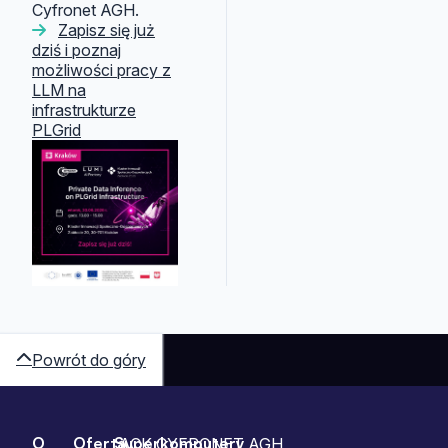
Cyfronet AGH.
Zapisz się już
dziś i poznaj
możliwości pracy z
LLM na
infrastrukturze
PLGrid
Powrót do góry
O
Oferta
Superkomputery
ACK CYFRONET AGH