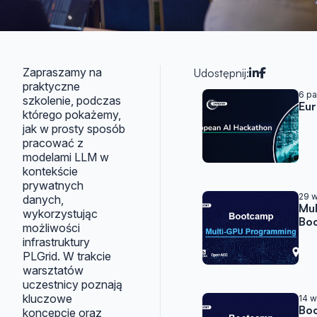
Zapraszamy na
Udostępnij:
praktyczne
Artykuły w
6 pa
szkolenie, podczas
Eur
którego pokażemy,
jak w prosty sposób
pracować z
modelami LLM w
kontekście
prywatnych
29 w
danych,
Mu
wykorzystując
Bo
możliwości
infrastruktury
PLGrid. W trakcie
warsztatów
uczestnicy poznają
kluczowe
14 w
Bo
koncepcje oraz