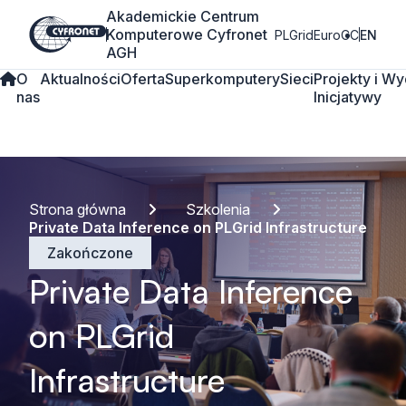
Akademickie Centrum
Komputerowe Cyfronet
PLGrid
EuroCC
EN
AGH
O
Aktualności
Oferta
Superkomputery
Sieci
Projekty i
Wy
nas
Inicjatywy
Strona główna
Szkolenia
Private Data Inference on PLGrid Infrastructure
Zakończone
Private Data Inference
on PLGrid
Infrastructure