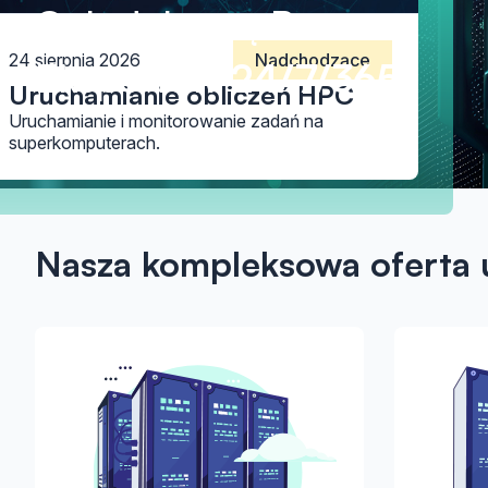
Całodobową Pomoc
24 sierpnia 2026
Nadchodzące
Ekspertów
24/7/365
Uruchamianie obliczeń HPC
Uruchamianie i monitorowanie zadań na
superkomputerach.
Nasza kompleksowa oferta 