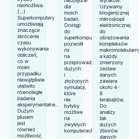
niezbędne
wyników.
niemożliwa.
dla
Używamy
(…)
moich
kriogenicznej
Superkomputery
badań.
mikroskopii
umożliwiają
Dostęp
elektronicznej
znaczące
do
do
skrócenie
superkomputerów
obrazowania
czasu
pozwolił
kompleksów
wykonywania
mi
makromolekularn
obliczeń,
na
a każdy
co w
przeprowadzenie
zmierzony
moim
dużych
zestaw
przypadku
i
danych
niewątpliwie
złożonych
zawiera
ułatwiło
symulacji,
około 4-
równoległe
które
8
badania
nie
terabajtów.
eksperymentalne.
byłyby
Do
Dużym
możliwe
analizy
plusem
na
tak
jest
zwykłych
dużych
również
komputerach.”
zbiorów
możliwość
danych