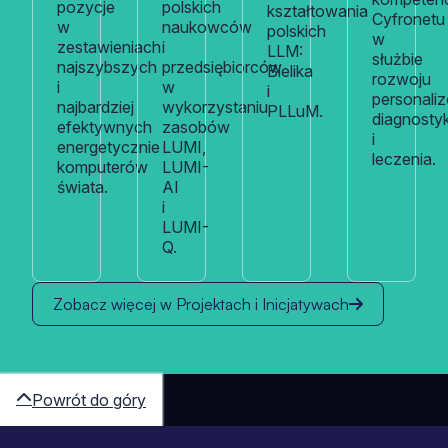
pozycje
polskich
kształtowania
Cyfronetu
w
naukowców
polskich
w
zestawieniach
i
LLM:
służbie
najszybszych
przedsiębiorców
Bielika
rozwoju
i
w
i
personali
najbardziej
wykorzystaniu
PLLuM.
diagnostyk
efektywnych
zasobów
i
energetycznie
LUMI,
leczenia.
komputerów
LUMI-
świata.
AI
i
LUMI-
Q.
Zobacz więcej w Projektach i Inicjatywach
Powrót do góry