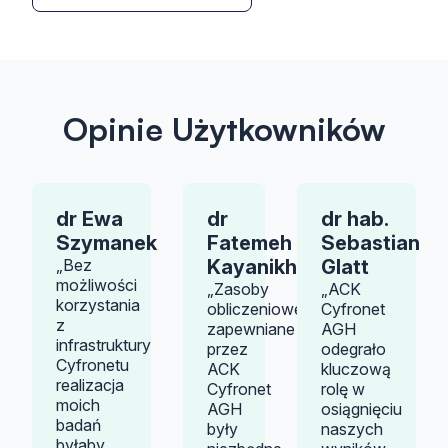
Opinie Użytkowników
dr Ewa
dr
dr hab.
Szymanek
Fatemeh
Sebastian
„Bez
Kayanikhoo
Glatt
możliwości
„Zasoby
„ACK
korzystania
obliczeniowe
Cyfronet
z
zapewniane
AGH
infrastruktury
przez
odegrało
Cyfronetu
ACK
kluczową
realizacja
Cyfronet
rolę w
moich
AGH
osiągnięciu
badań
były
naszych
byłaby