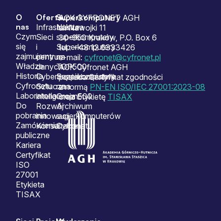
O
Oferta
Superkomputery
Sitemap
ACK CYFRONET AGH
nas
Infrastruktura
Nasze
ul. Nawojki 11
Czym
Sieci
superkomputery
30-950 Kraków, P.O. Box 6
się
i
Superkomputery
tel.: +48 12 6333426
zajmujemy
centrum
na
e-mail:
cyfronet@cyfronet.pl
Władze
danych
TOP500
ACK Cyfronet AGH
Historia
Cyberbezpieczeństwo
Superkomputery
posiada Certyfikat zgodności
Cyfronetu
Sztuczna
na
z normą
PN-EN ISO/IEC 27001:2023-08
Laboratoria
inteligencja
Green500
oraz Etykietę
TISAX
Do
Rozwój
Archiwum
pobrania
innowacji
superkomputerów
Zamówienia
Konsultacje
Cyfronetu
publiczne
Kariera
Certyfikat
ISO
27001
Etykieta
TISAX