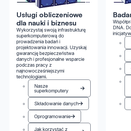
Usługi obliczeniowe
Badan
dla nauki i biznesu
Współpr
DNA. Dow
Wykorzystaj swoją infrastrukturę
inicjaty
superkomputerową do
prowadzenia badań i
projektowania innowacji. Uzyskaj
gwarancję bezpieczeństwa
danych i profesjonalne wsparcie
podczas pracy z
najnowocześniejszymi
technologiami.
Nasze
superkomputery
Składowanie danych
Oprogramowanie
Jak korzystać z