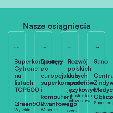
Nasze osiągnięcia
Superkomputery
Dostęp
Rozwój
Sano
Cyfronetu
do
polskich
-
na
europejskich
dużych
Centr
listach
superkomputerów
modeli
Zindyw
TOP500
i
językowych
Medyc
i
komputera
Oblicz
Infrastruktura
obliczeniowa
Green500
kwantowego
Superkom
na
i
Wysokie
Wsparcie
rzecz
kompeten