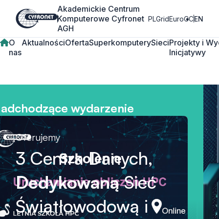
Akademickie Centrum
Komputerowe Cyfronet
PLGrid
EuroCC
EN
AGH
O
Aktualności
Oferta
Superkomputery
Sieci
Projekty i
Wy
nas
Inicjatywy
adchodzące wydarzenie
Oferujemy
3 Centra Danych,
Dedykowaną
Sieć
Światłowodową i