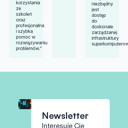
korzystania
niezbędny
ze
jest
szkoleń
dostęp
oraz
do
profesjonalna
doskonale
i szybka
zarządzanej
pomoc w
infrastruktury
rozwiązywaniu
superkomputerow
problemów."
Newsletter
Interesuje Cię