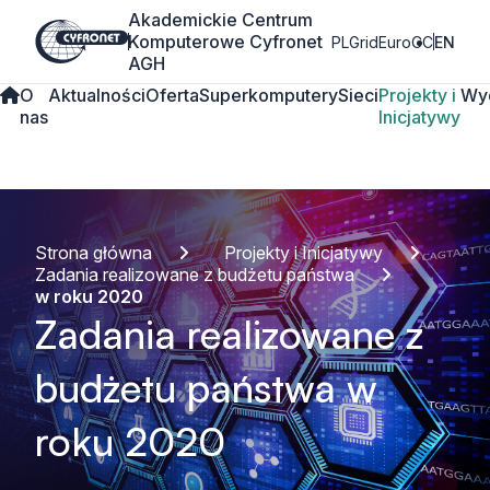
Akademickie Centrum
Komputerowe Cyfronet
PLGrid
EuroCC
EN
AGH
O
Aktualności
Oferta
Superkomputery
Sieci
Projekty i
Wy
nas
Inicjatywy
Strona główna
Projekty i Inicjatywy
Zadania realizowane z budżetu państwa
w roku 2020
Zadania realizowane z
budżetu państwa w
roku 2020