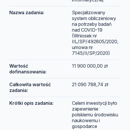
Nazwa zadania:
Specjalizowany
system obliczeniowy
na potrzeby badań
nad COVID-19
(Wniosek nr
IIL/SP/492805/2020,
umowa nr
7145/II/SP/2020)
Wartość
11 900 000,00 zł
dofinansowania:
Całkowita wartość
21 090 788,74 zł
zadania:
Krótki opis zadania:
Celem inwestycji było
zapewnienie
polskiemu środowisku
naukowemu i
gospodarce