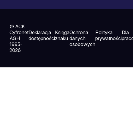
© ACK
Cyfronet
Deklaracja
Księga
Ochrona
Polityka
Dla
AGH
dostępności
znaku
danych
prywatności
prac
1995-
osobowych
2026