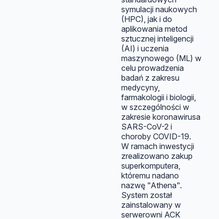
symulacji naukowych
(HPC), jak i do
aplikowania metod
sztucznej inteligencji
(AI) i uczenia
maszynowego (ML) w
celu prowadzenia
badań z zakresu
medycyny,
farmakologii i biologii,
w szczególności w
zakresie koronawirusa
SARS-CoV-2 i
choroby COVID-19.
W ramach inwestycji
zrealizowano zakup
superkomputera,
któremu nadano
nazwę "Athena".
System został
zainstalowany w
serwerowni ACK