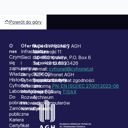
Powrót do góry
O
Oferta
Superkomputery
Sitemap
ACK CYFRONET AGH
nas
Infrastruktura
Nasze
ul. Nawojki 11
Czym
Sieci
superkomputery
30-950 Kraków, P.O. Box 6
się
i
Superkomputery
tel.: +48 12 6333426
zajmujemy
centrum
na
e-mail:
cyfronet@cyfronet.pl
Władze
danych
TOP500
ACK Cyfronet AGH
Historia
Cyberbezpieczeństwo
Superkomputery
posiada Certyfikat zgodności
Cyfronetu
Sztuczna
na
z normą
PN-EN ISO/IEC 27001:2023-08
Laboratoria
inteligencja
Green500
oraz Etykietę
TISAX
Do
Rozwój
Archiwum
pobrania
innowacji
superkomputerów
Zamówienia
Konsultacje
Cyfronetu
publiczne
Kariera
Certyfikat