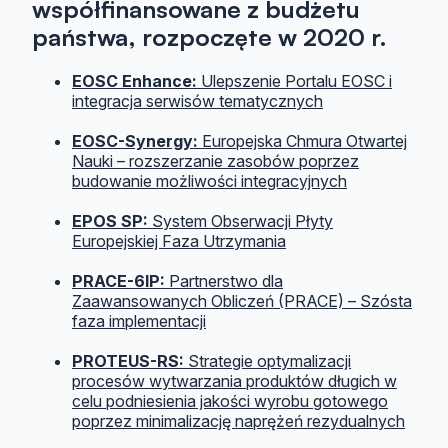
współfinansowane z budżetu
państwa, rozpoczęte w 2020 r.
EOSC Enhance:
Ulepszenie Portalu EOSC i
integracja serwisów tematycznych
EOSC-Synergy:
Europejska Chmura Otwartej
Nauki – rozszerzanie zasobów poprzez
budowanie możliwości integracyjnych
EPOS SP:
System Obserwacji Płyty
Europejskiej Faza Utrzymania
PRACE-6IP:
Partnerstwo dla
Zaawansowanych Obliczeń (PRACE) – Szósta
faza implementacji
PROTEUS-RS:
Strategie optymalizacji
procesów wytwarzania produktów długich w
celu podniesienia jakości wyrobu gotowego
poprzez minimalizację naprężeń rezydualnych