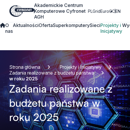
Akademickie Centrum
Komputerowe Cyfronet
PLGrid
EuroCC
EN
AGH
O
Aktualności
Oferta
Superkomputery
Sieci
Projekty i
Wy
nas
Inicjatywy
Strona główna
Projekty i Inicjatywy
Zadania realizowane z budżetu państwa
w roku 2025
Zadania realizowane z
budżetu państwa w
roku 2025