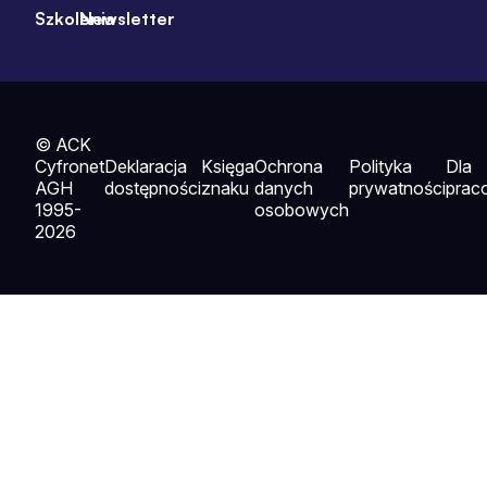
Szkolenia
Newsletter
© ACK
Cyfronet
Deklaracja
Księga
Ochrona
Polityka
Dla
AGH
dostępności
znaku
danych
prywatności
prac
1995-
osobowych
2026