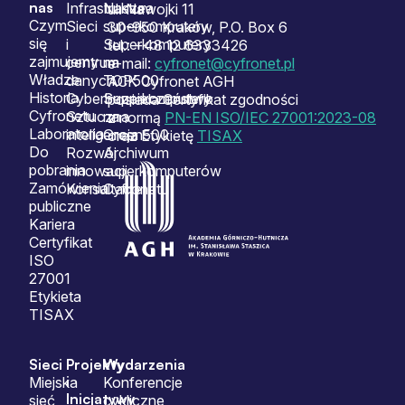
Sitemap
nas
Infrastruktura
Nasze
ul. Nawojki 11
Czym
Sieci
superkomputery
30-950 Kraków, P.O. Box 6
się
i
Superkomputery
tel.: +48 12 6333426
zajmujemy
centrum
na
e-mail:
cyfronet@cyfronet.pl
Władze
danych
TOP500
ACK Cyfronet AGH
Historia
Cyberbezpieczeństwo
Superkomputery
posiada Certyfikat zgodności
Cyfronetu
Sztuczna
na
z normą
PN-EN ISO/IEC 27001:2023-08
Laboratoria
inteligencja
Green500
oraz Etykietę
TISAX
Do
Rozwój
Archiwum
pobrania
innowacji
superkomputerów
Zamówienia
Konsultacje
Cyfronetu
publiczne
Kariera
Certyfikat
ISO
27001
Etykieta
TISAX
Sieci
Projekty
Wydarzenia
i
Miejska
Konferencje
Inicjatywy
sieć
cykliczne