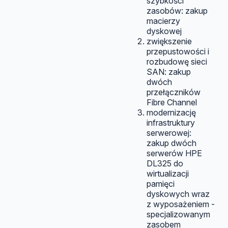
szybkości
zasobów: zakup
macierzy
dyskowej
zwiększenie
przepustowości i
rozbudowę sieci
SAN: zakup
dwóch
przełączników
Fibre Channel
modernizację
infrastruktury
serwerowej:
zakup dwóch
serwerów HPE
DL325 do
wirtualizacji
pamięci
dyskowych wraz
z wyposażeniem -
specjalizowanym
zasobem