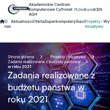
Akademickie Centrum
Komputerowe Cyfronet
PLGrid
EuroCC
EN
AGH
O
Aktualności
Oferta
Superkomputery
Sieci
Projekty i
Wy
nas
Inicjatywy
Strona główna
Projekty i Inicjatywy
Zadania realizowane z budżetu państwa
w roku 2021
Zadania realizowane z
budżetu państwa w
roku 2021