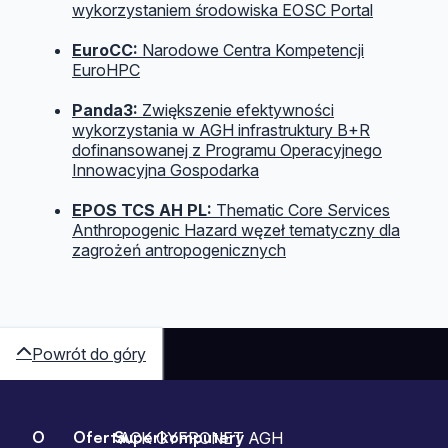
wykorzystaniem środowiska EOSC Portal
EuroCC:
Narodowe Centra Kompetencji
EuroHPC
Panda3:
Zwiększenie efektywności
wykorzystania w AGH infrastruktury B+R
dofinansowanej z Programu Operacyjnego
Innowacyjna Gospodarka
EPOS TCS AH PL:
Thematic Core Services
Anthropogenic Hazard węzeł tematyczny dla
zagrożeń antropogenicznych
Powrót do góry
O
Oferta
Superkomputery
ACK CYFRONET AGH