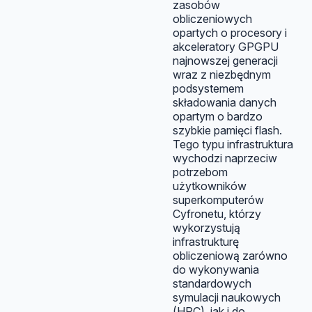
zasobów
obliczeniowych
opartych o procesory i
akceleratory GPGPU
najnowszej generacji
wraz z niezbędnym
podsystemem
składowania danych
opartym o bardzo
szybkie pamięci flash.
Tego typu infrastruktura
wychodzi naprzeciw
potrzebom
użytkowników
superkomputerów
Cyfronetu, którzy
wykorzystują
infrastrukturę
obliczeniową zarówno
do wykonywania
standardowych
symulacji naukowych
(HPC), jak i do