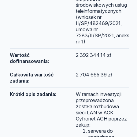
środowiskowych usług
teleinformatycznych
(wniosek nr
II/SP/482469/2021,
umowa nr
7283/II/SP/2021, aneks
nr 1)
Wartość
2 392 344,14 zł
dofinansowania:
Całkowita wartość
2 704 665,39 zł
zadania:
Krótki opis zadania:
W ramach inwestycji
przeprowadzona
została rozbudowa
sieci LAN w ACK
Cyfronet AGH poprzez
zakup:
serwera do